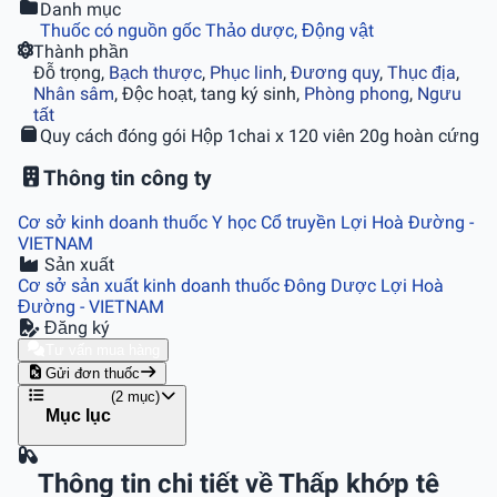
Danh mục
Thuốc có nguồn gốc Thảo dược, Động vật
Thành phần
Ðỗ trọng,
Bạch thược
,
Phục linh
,
Ðương quy
,
Thục địa
,
Nhân sâm
, Ðộc hoạt, tang ký sinh,
Phòng phong
,
Ngưu
tất
Quy cách đóng gói
Hộp 1chai x 120 viên 20g hoàn cứng
Thông tin công ty
Cơ sở kinh doanh thuốc Y học Cổ truyền Lợi Hoà Ðường
-
VIETNAM
Sản xuất
Cơ sở sản xuất kinh doanh thuốc Ðông Dược Lợi Hoà
Đường
- VIETNAM
Đăng ký
Tư vấn mua hàng
Gửi đơn thuốc
(2 mục)
Mục lục
Thông tin chi tiết về Thấp khớp tê