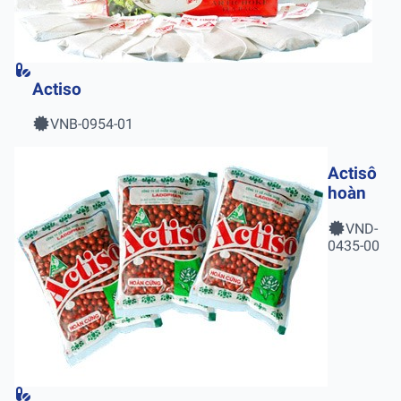
Actiso
VNB-0954-01
Actisô
hoàn
VND-
0435-00