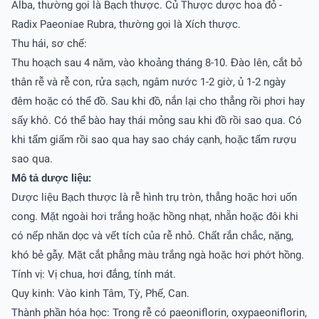
Alba, thường gọi là Bạch thược. Củ Thược dược hoa đỏ -
Radix Paeoniae Rubra, thường gọi là Xích thược.
Thu hái, sơ chế:
Thu hoạch sau 4 năm, vào khoảng tháng 8-10. Đào lên, cắt bỏ
thân rễ và rễ con, rửa sạch, ngâm nước 1-2 giờ, ủ 1-2 ngày
đêm hoặc có thể đồ. Sau khi đồ, nắn lại cho thẳng rồi phơi hay
sấy khô. Có thể bào hay thái mỏng sau khi đồ rồi sao qua. Có
khi tẩm giấm rồi sao qua hay sao cháy cạnh, hoặc tẩm rượu
sao qua.
Mô tả dược liệu:
Dược liệu Bạch thược là rễ hình trụ tròn, thẳng hoặc hơi uốn
cong. Mặt ngoài hơi trắng hoặc hồng nhạt, nhẵn hoặc đôi khi
có nếp nhăn dọc và vết tích của rễ nhỏ. Chất rắn chắc, nặng,
khó bẻ gẫy. Mặt cắt phẳng màu trắng ngà hoặc hơi phớt hồng.
Tính vị: Vị chua, hơi đắng, tính mát.
Quy kinh: Vào kinh Tâm, Tỳ, Phế, Can.
Thành phần hóa học: Trong rễ có paeoniflorin, oxypaeoniflorin,