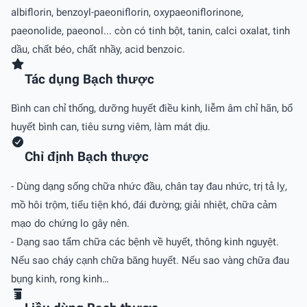
albiflorin, benzoyl-paeoniflorin, oxypaeoniflorinone,
paeonolide, paeonol... còn có tinh bột, tanin, calci oxalat, tinh
dầu, chất béo, chất nhầy, acid benzoic.
Tác dụng Bạch thược
Bình can chỉ thống, dưỡng huyết điều kinh, liễm âm chỉ hãn, bổ
huyết bình can, tiêu sưng viêm, làm mát dịu.
Chỉ định Bạch thược
- Dùng dạng sống chữa nhức đầu, chân tay đau nhức, trị tả lỵ,
mồ hôi trộm, tiểu tiện khó, đái đường; giải nhiệt, chữa cảm
mạo do chứng lo gây nên.
- Dạng sao tẩm chữa các bệnh về huyết, thông kinh nguyệt.
Nếu sao cháy cạnh chữa băng huyết. Nếu sao vàng chữa đau
bụng kinh, rong kinh…