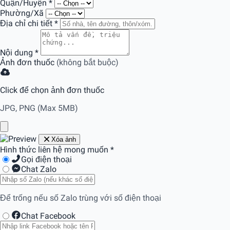
Quận/Huyện
*
Phường/Xã
Địa chỉ chi tiết
*
Nội dung
*
Ảnh đơn thuốc
(không bắt buộc)
Click để chọn ảnh đơn thuốc
JPG, PNG (Max 5MB)
Xóa ảnh
Hình thức liên hệ mong muốn
*
Gọi điện thoại
Chat Zalo
Để trống nếu số Zalo trùng với số điện thoại
Chat Facebook