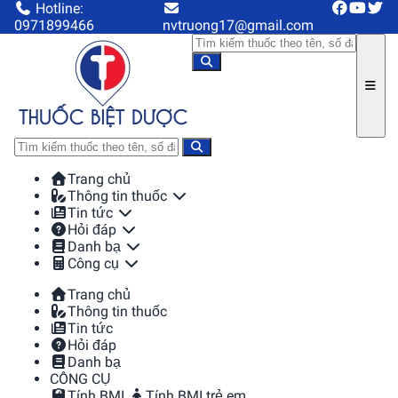
Hotline:
0971899466
nvtruong17@gmail.com
Trang chủ
Thông tin thuốc
Tin tức
Hỏi đáp
Danh bạ
Công cụ
Trang chủ
Thông tin thuốc
Tin tức
Hỏi đáp
Danh bạ
CÔNG CỤ
Tính BMI
Tính BMI trẻ em