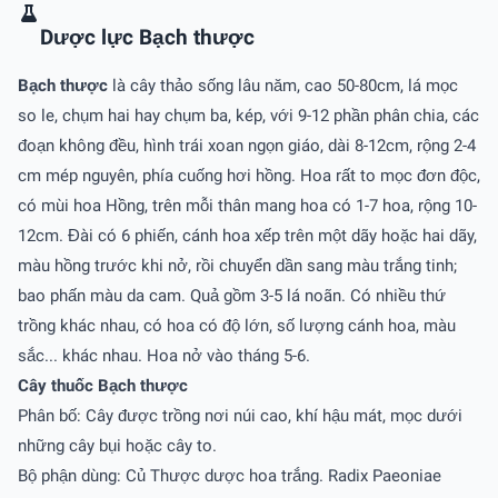
Dược lực Bạch thược
Bạch thược
là cây thảo sống lâu năm, cao 50-80cm, lá mọc
so le, chụm hai hay chụm ba, kép, với 9-12 phần phân chia, các
đoạn không đều, hình trái xoan ngọn giáo, dài 8-12cm, rộng 2-4
cm mép nguyên, phía cuống hơi hồng. Hoa rất to mọc đơn độc,
có mùi hoa Hồng, trên mỗi thân mang hoa có 1-7 hoa, rộng 10-
12cm. Đài có 6 phiến, cánh hoa xếp trên một dãy hoặc hai dãy,
màu hồng trước khi nở, rồi chuyển dần sang màu trắng tinh;
bao phấn màu da cam. Quả gồm 3-5 lá noãn. Có nhiều thứ
trồng khác nhau, có hoa có độ lớn, số lượng cánh hoa, màu
sắc... khác nhau. Hoa nở vào tháng 5-6.
Cây thuốc Bạch thược
Phân bố: Cây được trồng nơi núi cao, khí hậu mát, mọc dưới
những cây bụi hoặc cây to.
Bộ phận dùng: Củ Thược dược hoa trắng. Radix Paeoniae