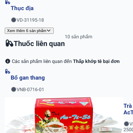
Thục địa
VD-31195-18
Xem thêm 6 sản phẩm
10 sản phẩm
Thuốc liên quan
Các sản phẩm liên quan đến
Thấp khớp tê bại đơn
Bổ gan thang
VNB-0716-01
Trà
AcT
2g 
V
Hộ
250
20 