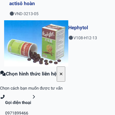
actisô hoàn
VND-3213-05
Hephytol
V108-H12-13
Chọn hình thức liên hệ
Chọn cách bạn muốn được tư vấn
Gọi điện thoại
0971899466