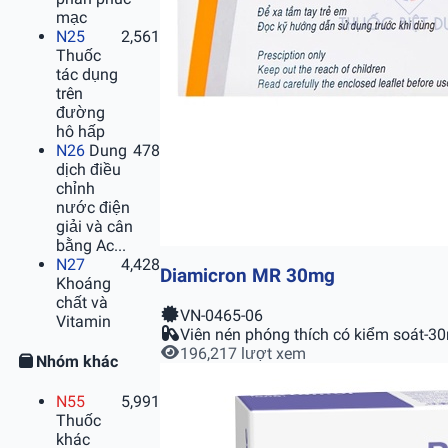
mạc
N25
2,561
Thuốc
tác dụng
trên
đường
hô hấp
N26
Dung
478
dịch điều
chỉnh
nước điện
giải và cân
bằng Ac...
N27
4,428
Diamicron MR 30mg
Khoáng
chất và
VN-0465-06
Vitamin
Viên nén phóng thích có kiểm soát-3
196,217 lượt xem
Nhóm khác
N55
5,991
Thuốc
khác