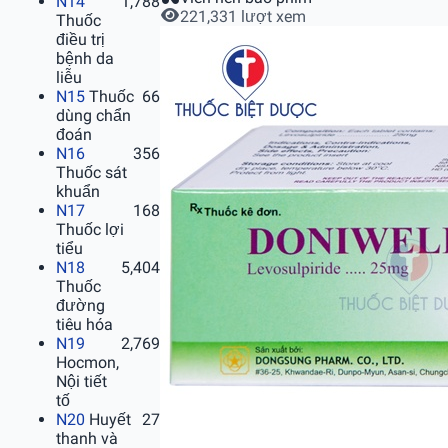
N14
1,788
221,331 lượt xem
Thuốc
điều trị
bệnh da
liễu
N15
Thuốc
66
dùng chẩn
đoán
N16
356
Thuốc sát
khuẩn
N17
168
Thuốc lợi
tiểu
N18
5,404
Thuốc
đường
tiêu hóa
N19
2,769
Hocmon,
Nội tiết
tố
N20
Huyết
27
thanh và