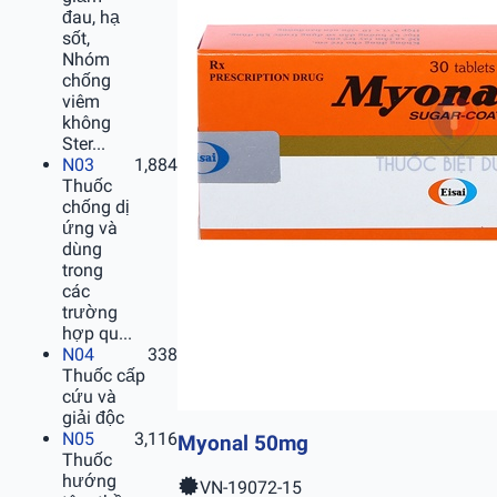
đau, hạ
sốt,
Nhóm
chống
viêm
không
Ster...
N03
1,884
Thuốc
chống dị
ứng và
dùng
trong
các
trường
hợp qu...
N04
338
Thuốc cấp
cứu và
giải độc
N05
3,116
Myonal 50mg
Thuốc
hướng
VN-19072-15