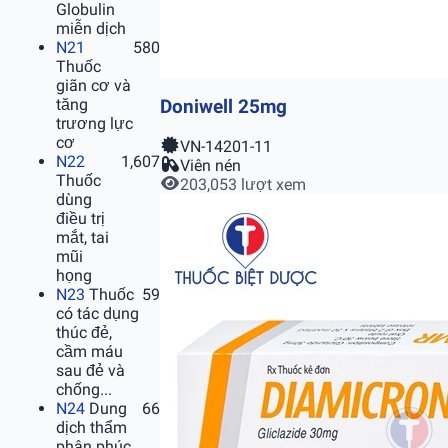
Globulin
miễn dịch
N21
580
Thuốc
giãn cơ và
tăng
Doniwell 25mg
trương lực
cơ
VN-14201-11
N22
1,607
Viên nén
Thuốc
203,053 lượt xem
dùng
điều trị
mắt, tai
mũi
họng
N23
Thuốc
59
có tác dụng
thúc đẻ,
cầm máu
sau đẻ và
chống...
N24
Dung
66
dịch thẩm
phân phúc