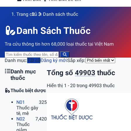
Trang chủ
Danh sách thuốc
Danh Sách Thuốc
Tra cứu thông tin hơn 68,000 loại thuốc tại Việt Nam
Danh mục:
Tất cả
Đăng ký mới
Sắp xếp:
Danh mục
Tổng số
49903
thuốc
thuốc
Hiển thị 1 - 20 trong 49903 thuốc
Thuốc biệt dược
N01
325
Thuốc gây
tê, mê
N02
7,420
Thuốc
giảm