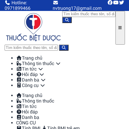
Hotline:
0971899466
nvtruong17@gmail.com
Trang chủ
Thông tin thuốc
Tin tức
Hỏi đáp
Danh bạ
Công cụ
Trang chủ
Thông tin thuốc
Tin tức
Hỏi đáp
Danh bạ
CÔNG CỤ
Tính BMI
Tính BMI trẻ em