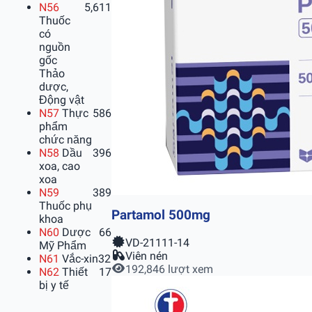
N56
5,611
Thuốc
có
nguồn
gốc
Thảo
dược,
Động vật
N57
Thực
586
phẩm
chức năng
N58
Dầu
396
xoa, cao
xoa
N59
389
Thuốc phụ
Partamol 500mg
khoa
N60
Dược
66
VD-21111-14
Mỹ Phẩm
Viên nén
N61
Vắc-xin
32
192,846 lượt xem
N62
Thiết
17
bị y tế