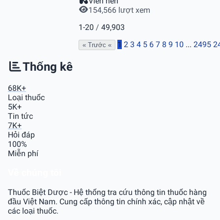
Viên nén
154,566 lượt xem
1-20
/
49,903
1
2
3
4
5
6
7
8
9
10
...
2495
2
« Trước
«
Thống kê
68K+
Loại thuốc
5K+
Tin tức
7K+
Hỏi đáp
100%
Miễn phí
Về chúng tôi
Thuốc Biệt Dược - Hệ thống tra cứu thông tin thuốc hàng
đầu Việt Nam. Cung cấp thông tin chính xác, cập nhật về
các loại thuốc.