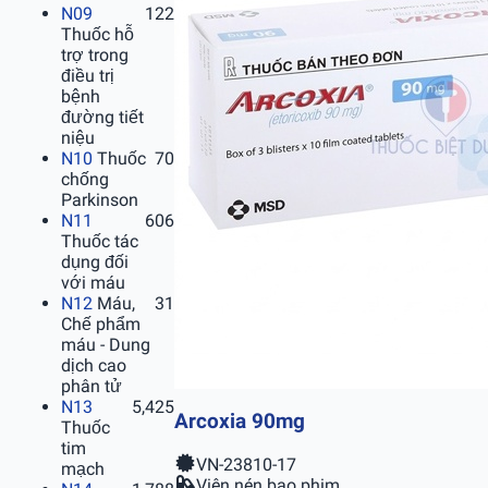
N09
122
Thuốc hỗ
trợ trong
điều trị
bệnh
đường tiết
niệu
N10
Thuốc
70
chống
Parkinson
N11
606
Thuốc tác
dụng đối
với máu
N12
Máu,
31
Chế phẩm
máu - Dung
dịch cao
phân tử
N13
5,425
Arcoxia 90mg
Thuốc
tim
VN-23810-17
mạch
Viên nén bao phim