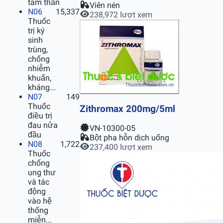
tâm thần
Viên nén
N06
15,337
238,972 lượt xem
Thuốc
trị ký
sinh
trùng,
chống
nhiễm
khuẩn,
kháng...
N07
149
Thuốc
Zithromax 200mg/5ml
điều trị
đau nửa
VN-10300-05
đầu
Bột pha hỗn dịch uống
N08
1,722
237,400 lượt xem
Thuốc
chống
ung thư
và tác
động
vào hệ
thống
miễn...