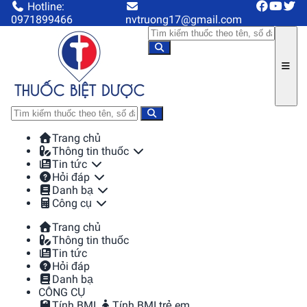
Hotline:
0971899466
nvtruong17@gmail.com
Trang chủ
Thông tin thuốc
Tin tức
Hỏi đáp
Danh bạ
Công cụ
Trang chủ
Thông tin thuốc
Tin tức
Hỏi đáp
Danh bạ
CÔNG CỤ
Tính BMI
Tính BMI trẻ em