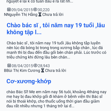
nguyệt e lại k có tuần đầu e ra rất nh...
09/04/2015
30,220
N
Nguyễn Thị Hằng
Chưa trả lời
Chào bác sĩ , tôi năm nay 19 tuổi ,lâu
không tập l...
Chào bác sĩ , tôi năm nay 19 tuổi ,lâu không tập luyện
nên lúc đá bóng bị trong trong xương bắp chân , lúc đá
mạnh thì bị đau đến đầu gối bên chân phải. Lúc trước có
triệu chứng khi đứng lâu bên chân...
08/04/2015
28,943
B
Bùi Thị Kim Cương
Chưa trả lời
Cơ-xương-khớp
chào Bác Sĩ! Mẹ em năm nay 56 tuôi, khoảng 4tháng nay
mẹ hay bị đau khớp gối đi khám ở bệnh viện thi Bác sĩ
nói bị thoái khớp, cho thuốc uống thời gian đầu giảm
đau rất nhiều nhưng 1 tháng trở lại đ...