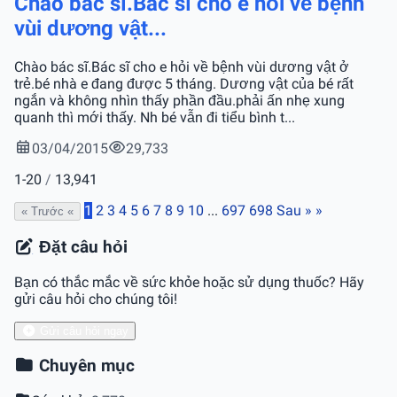
Chào bác sĩ.Bác sĩ cho e hỏi về bệnh
vùi dương vật...
Chào bác sĩ.Bác sĩ cho e hỏi về bệnh vùi dương vật ở
trẻ.bé nhà e đang được 5 tháng. Dương vật của bé rất
ngắn và không nhìn thấy phần đầu.phải ấn nhẹ xung
quanh thì mới thấy. Nh bé vẫn đi tiểu bình t...
03/04/2015
29,733
1-20
/
13,941
1
2
3
4
5
6
7
8
9
10
...
697
698
Sau »
»
« Trước
«
Đặt câu hỏi
Bạn có thắc mắc về sức khỏe hoặc sử dụng thuốc? Hãy
gửi câu hỏi cho chúng tôi!
Gửi câu hỏi ngay
Chuyên mục