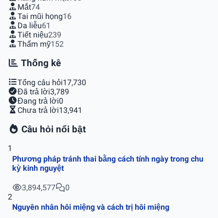
Mắt
74
Tai mũi họng
16
Da liễu
61
Tiết niệu
239
Thẩm mỹ
152
Thống kê
Tổng câu hỏi
17,730
Đã trả lời
3,789
Đang trả lời
0
Chưa trả lời
13,941
Câu hỏi nổi bật
1
Phương pháp tránh thai bằng cách tính ngày trong chu
kỳ kinh nguyệt
3,894,577
0
2
Nguyên nhân hôi miệng và cách trị hôi miệng