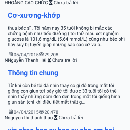
H
HOÀNG CAO CHỨC
Chưa trả lời
Cơ-xương-khớp
thua bác sĩ . Tôi năm nay 35 tuổi không bị mắc các
chứng bệnh như tiểu đường ( tôi thử máu xét nghiệm
glucose là 101.6 mg/dL (5.64 mmol/L) cũng như béo phì
hay suy bị tuyến giáp nhưng sao các cơ và b...
05/04/2015
29,208
N
Nguyễn Thanh Hải
Chưa trả lời
Thông tin chung
Từ khi còn bé tôi đã nhin thay co gì đó trong mắt tôi
giống con giun tới bây giờ tôi đươc 33 tuổi tôi có thể
nhìn thấy những đóm đen đen trong mắt tôi giống hinh
giun sán (chi khi điều tiết mắt thật g...
04/04/2015
28,478
N
nguyen thi thanh thao
Chưa trả lời