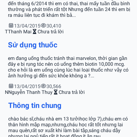
đến tháng 6/2014 thì em có thai, thai mấy tuần đầu bình
thường và phát triển rất tột Nhưng đến tuần 24 thì em bị
ra máu liên tục đi khám thì bả...
13/04/2015
30,410
T
Thanh Mai
Chưa trả lời
Sử dụng thuốc
em đang uống thuốc tránh thai marvelon, thời gian gần
đây e bị rụng tóc nên có uống thêm biotin 10,000 mcg.
cho e hỏi là em uống cùng lúc hai loại thuốc như vậy có
ảnh hưởng gì đến sức khỏe không ạ ?...
13/04/2015
30,566
N
Nguyễn Thanh Thuy
Chưa trả lời
Thông tin chung
chào bác sĩ,cháu nhà em 13 tưởihọc lớp 7),cháu em có
thân hình mập mạp,nhưng,cháu học rất tốt nhưng lại
mau quên,rất sơ xuất khi làm bài tập,sáng cháu dậy
nhưng lại ngủ tiếp,rất ít hoạt động,ít ăn rau...