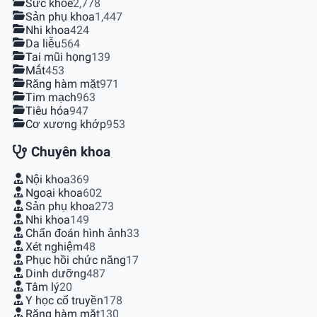
Sức khỏe
2,778
Sản phụ khoa
1,447
Nhi khoa
424
Da liễu
564
Tai mũi họng
139
Mắt
453
Răng hàm mặt
971
Tim mạch
963
Tiêu hóa
947
Cơ xương khớp
953
Chuyên khoa
Nội khoa
369
Ngoại khoa
602
Sản phụ khoa
273
Nhi khoa
149
Chẩn đoán hình ảnh
33
Xét nghiệm
48
Phục hồi chức năng
17
Dinh dưỡng
487
Tâm lý
20
Y học cổ truyền
178
Răng hàm mặt
130