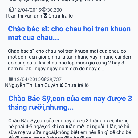
12/04/2015
30,200
T
trần thị vân anh
Chưa trả lời
Chào bác sĩ: cho chau hoi tren khuon
mat cua chau...
Chào bác sĩ: cho chau hoi tren khuon mat cua chau co
mot dom den giong nhu la tan nhang vay..nhung cai dom
do cung co tu khi chau hoc lop muoi gio cung 2 hay 3
nam roi ak...ngay ngay dom den do ngay c...
12/04/2015
29,737
N
Nguyễn Thị Lan Quyên
Chưa trả lời
Chào Bác Sỹ,con của em nay được 3
tháng rưỡi,nhưng...
Chào Bác Sỹ,con của em nay được 3 tháng rưỡi,nhưng
bé phải 4-5 ngày,có khi cả tuần mới đi ngoài 1 lần,bé bú
sữa mẹ và sữa ngoài,không biết em nên ăn gì để cho bé