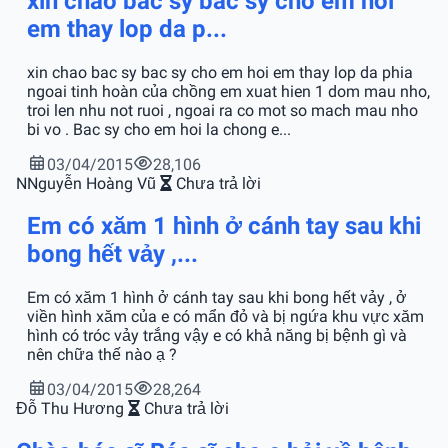
xin chao bac sy bac sy cho em hoi
em thay lop da p...
xin chao bac sy bac sy cho em hoi em thay lop da phia
ngoai tinh hoàn của chồng em xuat hien 1 dom mau nho,
troi len nhu not ruoi , ngoai ra co mot so mach mau nho
bi vo . Bac sy cho em hoi la chong e...
03/04/2015
28,106
N
Nguyễn Hoàng Vũ
Chưa trả lời
Em có xăm 1 hình ở cánh tay sau khi
bong hết vảy ,...
Em có xăm 1 hình ở cánh tay sau khi bong hết vảy , ở
viền hình xăm của e có mẩn đỏ và bị ngứa khu vực xăm
hình có tróc vảy trắng vậy e có khả năng bị bệnh gì và
nên chữa thế nào ạ ?
03/04/2015
28,264
Đỗ Thu Hương
Chưa trả lời