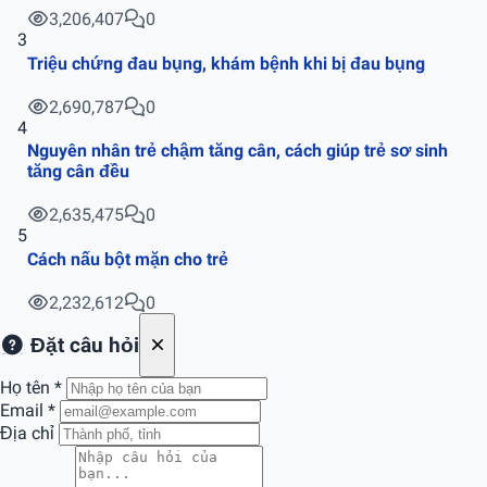
3,206,407
0
3
Triệu chứng đau bụng, khám bệnh khi bị đau bụng
2,690,787
0
4
Nguyên nhân trẻ chậm tăng cân, cách giúp trẻ sơ sinh
tăng cân đều
2,635,475
0
5
Cách nấu bột mặn cho trẻ
2,232,612
0
Đặt câu hỏi
Họ tên
*
Email
*
Địa chỉ