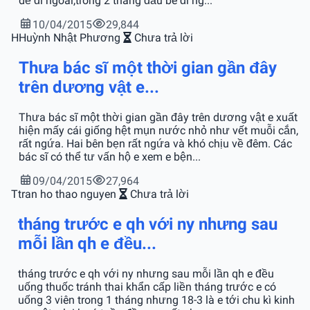
dễ đi ngoài,trong 2 tháng đầu bé đi ng...
10/04/2015
29,844
H
Huỳnh Nhật Phương
Chưa trả lời
Thưa bác sĩ một thời gian gần đây
trên dương vật e...
Thưa bác sĩ một thời gian gần đây trên dương vật e xuất
hiện mấy cái giống hệt mụn nước nhỏ như vết muỗi cắn,
rất ngứa. Hai bên bẹn rất ngứa và khó chịu về đêm. Các
bác sĩ có thể tư vấn hộ e xem e bện...
09/04/2015
27,964
T
tran ho thao nguyen
Chưa trả lời
tháng trước e qh với ny nhưng sau
mỗi lần qh e đều...
tháng trước e qh với ny nhưng sau mỗi lần qh e đều
uống thuốc tránh thai khẩn cấp liền tháng trước e có
uống 3 viên trong 1 tháng nhưng 18-3 là e tới chu kì kinh