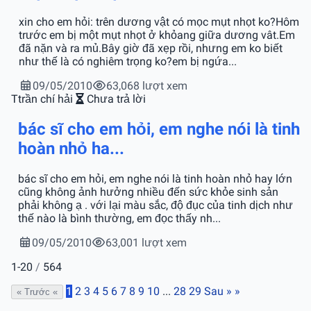
xin cho em hỏi: trên dương vật có mọc mụt nhọt ko?Hôm
trước em bị một mụt nhọt ở khỏang giữa dương vât.Em
đã nặn và ra mủ.Bây giờ đã xẹp rồi, nhưng em ko biết
như thế là có nghiêm trọng ko?em bị ngứa...
09/05/2010
63,068 lượt xem
T
trần chí hải
Chưa trả lời
bác sĩ cho em hỏi, em nghe nói là tinh
hoàn nhỏ ha...
bác sĩ cho em hỏi, em nghe nói là tinh hoàn nhỏ hay lớn
cũng không ảnh hưởng nhiều đến sức khỏe sinh sản
phải không ạ . với lại màu sắc, độ đục của tinh dịch như
thế nào là bình thường, em đọc thấy nh...
09/05/2010
63,001 lượt xem
1-20
/
564
1
2
3
4
5
6
7
8
9
10
...
28
29
Sau »
»
« Trước
«