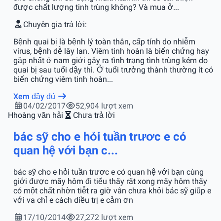
được chất lượng tinh trùng không? Và mua ở...
Chuyên gia trả lời:
Bệnh quai bị là bệnh lý toàn thân, cấp tính do nhiễm
virus, bệnh dễ lây lan. Viêm tinh hoàn là biến chứng hay
gặp nhất ở nam giới gây ra tình trạng tình trùng kém do
quai bị sau tuổi dậy thì. Ở tuổi trưởng thành thường ít có
biến chứng viêm tinh hoàn...
Xem đầy đủ
04/02/2017
52,904 lượt xem
H
hoàng văn hải
Chưa trả lời
bác sỹ cho e hỏi tuần trươc e có
quan hệ với bạn c...
bác sỹ cho e hỏi tuần trươc e có quan hệ với bạn cùng
giới được mãy hôm đi tiểu thãy rãt xong mãy hôm thãy
có một chất nhờn tiễt ra giờ vân chưa khỏi bác sỹ giũp e
với va chỉ e cách diều trị e cảm ơn
17/10/2014
27,272 lượt xem