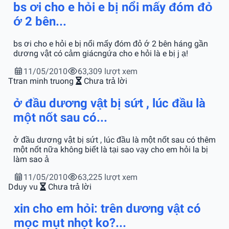
bs ơi cho e hỏi e bị nổi mấy đóm đỏ
ớ 2 bên...
bs ơi cho e hỏi e bị nổi mấy đóm đỏ ớ 2 bên háng gần
dương vật có cảm giácngứa cho e hỏi là e bị j ạ!
11/05/2010
63,309 lượt xem
T
tran minh truong
Chưa trả lời
ở đầu dương vật bị sứt , lúc đầu là
một nốt sau có...
ở đầu dương vật bị sứt , lúc đầu là một nốt sau có thêm
một nốt nữa không biết là tại sao vạy cho em hỏi la bị
làm sao ả
11/05/2010
63,225 lượt xem
D
duy vu
Chưa trả lời
xin cho em hỏi: trên dương vật có
mọc mụt nhọt ko?...