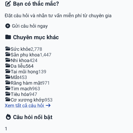
Bạn có thắc mắc?
Đặt câu hỏi và nhận tư vấn miễn phí từ chuyên gia
Gửi câu hỏi ngay
Chuyên mục khác
Sức khỏe
2,778
Sản phụ khoa
1,447
Nhi khoa
424
Da liễu
564
Tai mũi họng
139
Mắt
453
Răng hàm mặt
971
Tim mạch
963
Tiêu hóa
947
Cơ xương khớp
953
Xem tất cả câu hỏi
Câu hỏi nổi bật
1