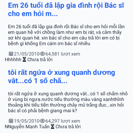
Em 26 tuổi đã lập gia đình rội Bác sĩ
cho em hỏi m...
Em 26 tuổi đã lập gia đình rội Bác sĩ cho em hỏi mỗi lần
em quan hệ với chồng làm như em bị rát, và cảm thấy
sợ khi quan hê. xin bác sĩ cho em câu trả lời em có bị
bệnh gì khổng Em cám ơn bác sĩ nhiều
21/05/2010
64,581 lượt xem
H
hhhhh
Chưa trả lời
tôi rất ngứa ở xung quanh dương
vât...có 1 số chấ...
tôi rất ngứa ở xung quanh dương vât...có 1 số chấm nhỏ
ở vùng bị ngưa.nước tiểu thường màu vàng xạnhthỉnh
thoảng khi tiểu tiện thường chảy mủ trắng đuc...xin hỏi
bác sĩ có phải bệnh giang mai k?
19/05/2010
64,297 lượt xem
N
Nguyễn Mạnh Tuấn
Chưa trả lời