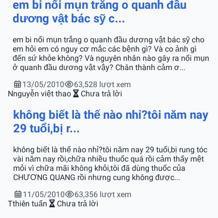
em bi nổi mụn trắng o quanh đầu
dương vật bác sỹ c...
em bi nổi mụn trắng o quanh đầu dương vật bác sỹ cho
em hỏi em có nguy cơ mắc các bệnh gì? Và co ảnh gì
đến sứ khỏe không? Và nguyên nhân nào gây ra nổi mụn
ở quanh đầu dương vật vậy? Chân thành cảm ơ...
13/05/2010
63,528 lượt xem
N
nguyễn việt thao
Chưa trả lời
không biết là thế nào nhỉ?tôi năm nay
29 tuổi,bị r...
không biết là thế nào nhỉ?tôi năm nay 29 tuổi,bị rung tóc
vài năm nay rồi,chữa nhiều thuốc quá rồi cảm thấy mệt
mỏi vì chữa mãi không khỏi,tôi đã dùng thuốc của
CHƯƠNG QUANG rồi nhưng cung không được...
11/05/2010
63,356 lượt xem
T
thiên tuấn
Chưa trả lời