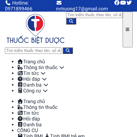
Hotline:
0971899466
nvtruong17@gmail.com
Trang chủ
Thông tin thuốc
Tin tức
Hỏi đáp
Danh bạ
Công cụ
Trang chủ
Thông tin thuốc
Tin tức
Hỏi đáp
Danh bạ
CÔNG CỤ
Tính BMI
Tính BMI trẻ em