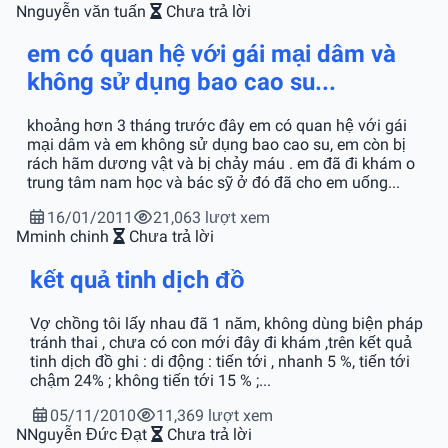
N
nguyễn văn tuấn
Chưa trả lời
em có quan hệ với gái mại dâm và
không sử dụng bao cao su...
khoảng hơn 3 tháng trước đây em có quan hệ với gái
mại dâm và em không sử dụng bao cao su, em còn bị
rách hãm dương vật và bị chảy máu . em đã đi khám o
trung tâm nam học và bác sỹ ở đó đã cho em uống...
16/01/2011
21,063 lượt xem
M
minh chinh
Chưa trả lời
kết quả tinh dịch đồ
Vợ chồng tôi lấy nhau đã 1 năm, không dùng biện pháp
tránh thai , chưa có con mới đây đi khám ,trên kết quả
tinh dịch đồ ghi : di động : tiến tới , nhanh 5 %, tiến tới
chậm 24% ; không tiến tới 15 % ;...
05/11/2010
11,369 lượt xem
N
Nguyễn Đức Đạt
Chưa trả lời