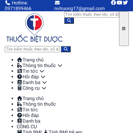
Hotline:
0971899466
nvtruong17@gmail.com
Trang chủ
Thông tin thuốc
Tin tức
Hỏi đáp
Danh bạ
Công cụ
Trang chủ
Thông tin thuốc
Tin tức
Hỏi đáp
Danh bạ
CÔNG CỤ
Tính BMI
Tính BMI trẻ em