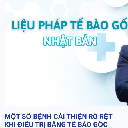
MỘT SỐ BỆNH CẢI THIỆN RÕ RỆT
KHI ĐIỀU TRỊ BẰNG TẾ BÀO GỐC