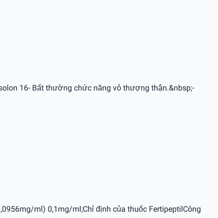
solon 16- Bất thường chức năng vỏ thượng thận.&nbsp;-
o 0,0956mg/ml) 0,1mg/ml;Chỉ định của thuốc FertipeptilCông