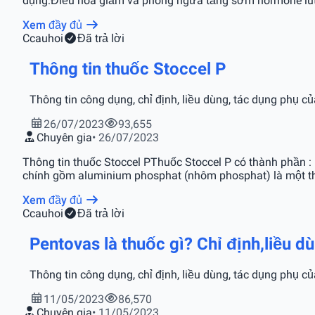
dụng:Điều hòa giảm và phòng ngừa tăng sớm hormone lutei
Xem đầy đủ
C
cauhoi
Đã trả lời
Thông tin thuốc Stoccel P
Thông tin công dụng, chỉ định, liều dùng, tác dụng phụ củ
26/07/2023
93,655
Chuyên gia
• 26/07/2023
Thông tin thuốc Stoccel PThuốc Stoccel P có thành phần 
chính gồm aluminium phosphat (nhôm phosphat) là một thu
Xem đầy đủ
C
cauhoi
Đã trả lời
Pentovas là thuốc gì? Chỉ định,liều 
Thông tin công dụng, chỉ định, liều dùng, tác dụng phụ c
11/05/2023
86,570
Chuyên gia
• 11/05/2023