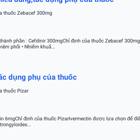
của thuốc Zebacef 300mg
ành phần : Cefdinir 300mgChỉ định của thuốc Zebacef 300mgđ
viêm phổi • Nhiểm khuẩ...
,tác dụng phụ của thuốc
a thuốc Pizar
tin 6mgChỉ định của thuốc PizarIvermectin được lựa chọn để điề
trongyloides...