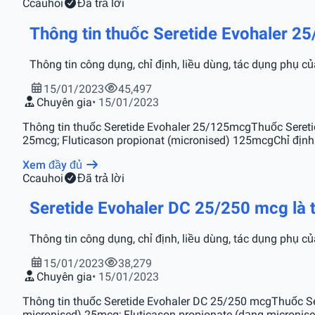
C
cauhoi
Đã trả lời
Thông tin thuốc Seretide Evohaler 
Thông tin công dụng, chỉ định, liều dùng, tác dụng phụ 
15/01/2023
45,497
Chuyên gia
• 15/01/2023
Thông tin thuốc Seretide Evohaler 25/125mcgThuốc Seretid
25mcg; Fluticason propionat (micronised) 125mcgChỉ định 
Xem đầy đủ
C
cauhoi
Đã trả lời
Seretide Evohaler DC 25/250 mcg là t
Thông tin công dụng, chỉ định, liều dùng, tác dụng phụ 
15/01/2023
38,279
Chuyên gia
• 15/01/2023
Thông tin thuốc Seretide Evohaler DC 25/250 mcgThuốc Ser
micronised) 25mcg; Fluticason propionate (dạng micronis