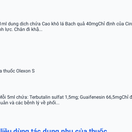
 1ml dung dịch chứa Cao khô lá Bạch quả 40mgChỉ định của Circ
h lực. Chân đi khậ...
ủa thuốc Olexon S
Mỗi 5ml chứa: Terbutalin sulfat 1,5mg; Guaifenesin 66,5mgCh
ản và các bệnh lý về phổi...
,liều dùng,tác dụng phụ của thuốc