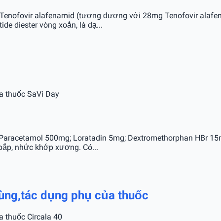
 Tenofovir alafenamid (tương đương với 28mg Tenofovir alaf
de diester vòng xoắn, là dạ...
ủa thuốc SaVi Day
 Paracetamol 500mg; Loratadin 5mg; Dextromethorphan HBr 15m
bắp, nhức khớp xương. Có...
 dùng,tác dụng phụ của thuốc
a thuốc Circala 40