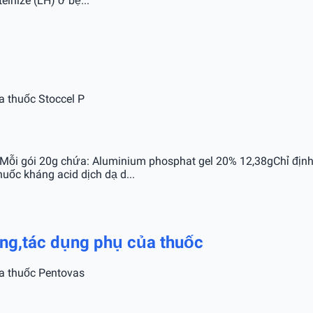
nize (LH) ở bệ...
a thuốc Stoccel P
: Mỗi gói 20g chứa: Aluminium phosphat gel 20% 12,38gChỉ địn
ốc kháng acid dịch dạ d...
dùng,tác dụng phụ của thuốc
ủa thuốc Pentovas