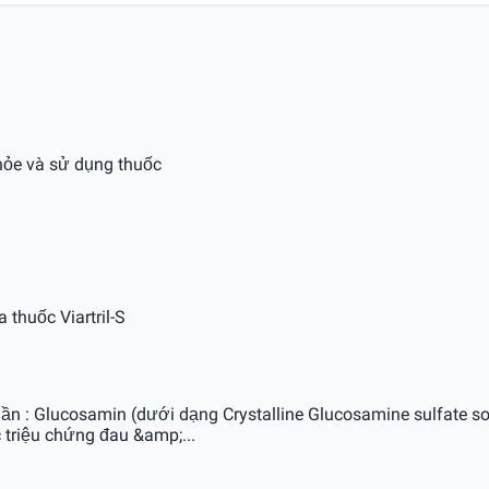
hỏe và sử dụng thuốc
 thuốc Viartril-S
h phần : Glucosamin (dưới dạng Crystalline Glucosamine sulfa
 triệu chứng đau &amp;...