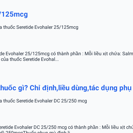
25/125mcg
của thuốc Seretide Evohaler 25/125mcg
e Evohaler 25/125mcg có thành phần : Mỗi liều xịt chứa: Salm
của thuốc Seretide Evohal...
huốc gì? Chỉ định,liều dùng,tác dụng phụ
của thuốc Seretide Evohaler DC 25/250 mcg
etide Evohaler DC 25/250 mcg có thành phần : Mỗi liều xịt chứ
ed) 250mcgThuốc phun mù định li...