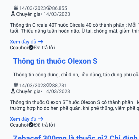
14/03/2023
86,855
Chuyên gia
• 14/03/2023
Thông tin Circala 40Thuốc Circala 40 có thành phần : Mỗi
tuổi. Thiểu năng tuần hoàn não. Ù tai, chóng mặt, giảm thín
Xem đầy đủ
C
cauhoi
Đã trả lời
Thông tin thuốc Olexon S
Thông tin công dụng, chỉ định, liều dùng, tác dụng phụ c
14/03/2023
88,731
Chuyên gia
• 14/03/2023
Thông tin thuốc Olexon SThuốc Olexon S có thành phần : 
trường hợp ho do hen phế quản, khí phế thũng, viêm phế qu
Xem đầy đủ
C
cauhoi
Đã trả lời
Zebacef 300mg là thuốc gì? Chỉ định