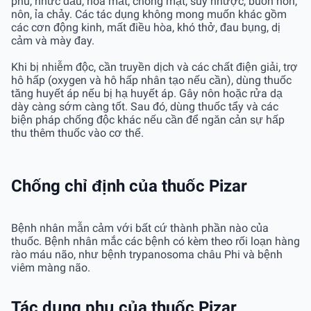
phù, nhức đầu, hoa mắt, chóng mặt, suy nhược, buồn nôn,
nôn, ỉa chảy. Các tác dụng không mong muốn khác gồm
các cơn động kinh, mất điều hòa, khó thở, đau bụng, dị
cảm và mày đay.
Khi bị nhiễm độc, cần truyền dịch và các chất điện giải, trợ
hô hấp (oxygen và hô hấp nhân tạo nếu cần), dùng thuốc
tăng huyết áp nếu bị hạ huyết áp. Gây nôn hoặc rửa dạ
dày càng sớm càng tốt. Sau đó, dùng thuốc tẩy và các
biện pháp chống độc khác nếu cần để ngăn cản sự hấp
thu thêm thuốc vào cơ thể.
Chống chỉ định của thuốc Pizar
Bệnh nhân mẫn cảm với bất cứ thành phần nào của
thuốc. Bệnh nhân mắc các bệnh có kèm theo rối loạn hàng
rào máu não, như bệnh trypanosoma châu Phi và bệnh
viêm màng não.
Tác dụng phụ của thuốc Pizar