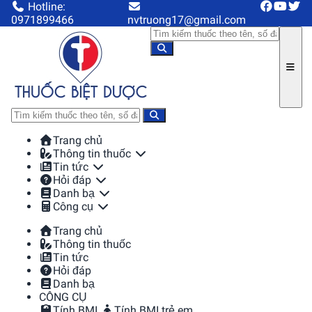
Hotline:
0971899466
nvtruong17@gmail.com
Trang chủ
Thông tin thuốc
Tin tức
Hỏi đáp
Danh bạ
Công cụ
Trang chủ
Thông tin thuốc
Tin tức
Hỏi đáp
Danh bạ
CÔNG CỤ
Tính BMI
Tính BMI trẻ em