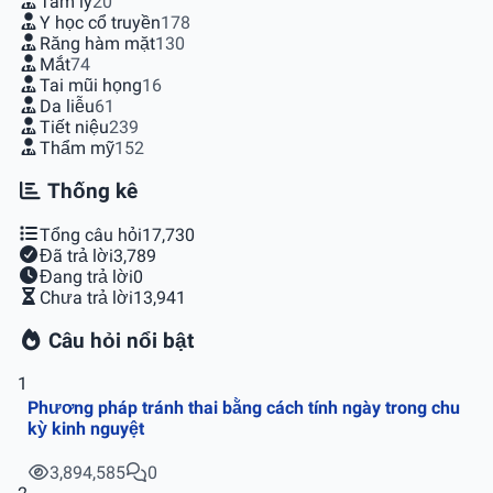
Tâm lý
20
Y học cổ truyền
178
Răng hàm mặt
130
Mắt
74
Tai mũi họng
16
Da liễu
61
Tiết niệu
239
Thẩm mỹ
152
Thống kê
Tổng câu hỏi
17,730
Đã trả lời
3,789
Đang trả lời
0
Chưa trả lời
13,941
Câu hỏi nổi bật
1
Phương pháp tránh thai bằng cách tính ngày trong chu
kỳ kinh nguyệt
3,894,585
0