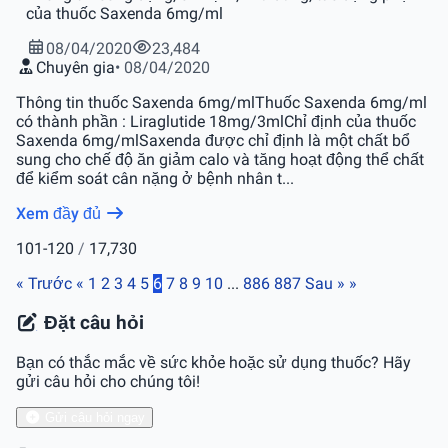
của thuốc Saxenda 6mg/ml
08/04/2020
23,484
Chuyên gia
• 08/04/2020
Thông tin thuốc Saxenda 6mg/mlThuốc Saxenda 6mg/ml
có thành phần : Liraglutide 18mg/3mlChỉ định của thuốc
Saxenda 6mg/mlSaxenda được chỉ định là một chất bổ
sung cho chế độ ăn giảm calo và tăng hoạt động thể chất
để kiểm soát cân nặng ở bệnh nhân t...
Xem đầy đủ
101-120
/
17,730
« Trước
«
1
2
3
4
5
6
7
8
9
10
...
886
887
Sau »
»
Đặt câu hỏi
Bạn có thắc mắc về sức khỏe hoặc sử dụng thuốc? Hãy
gửi câu hỏi cho chúng tôi!
Gửi câu hỏi ngay