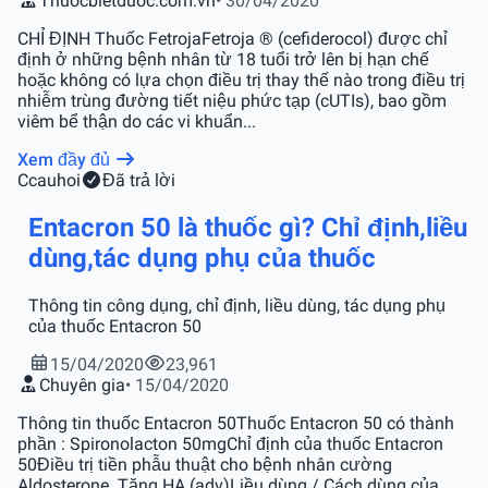
Thuocbietduoc.com.vn
• 30/04/2020
CHỈ ĐỊNH Thuốc FetrojaFetroja ® (cefiderocol) được chỉ
định ở những bệnh nhân từ 18 tuổi trở lên bị hạn chế
hoặc không có lựa chọn điều trị thay thế nào trong điều trị
nhiễm trùng đường tiết niệu phức tạp (cUTIs), bao gồm
viêm bể thận do các vi khuẩn...
Xem đầy đủ
C
cauhoi
Đã trả lời
Entacron 50 là thuốc gì? Chỉ định,liều
dùng,tác dụng phụ của thuốc
Thông tin công dụng, chỉ định, liều dùng, tác dụng phụ
của thuốc Entacron 50
15/04/2020
23,961
Chuyên gia
• 15/04/2020
Thông tin thuốc Entacron 50Thuốc Entacron 50 có thành
phần : Spironolacton 50mgChỉ định của thuốc Entacron
50Điều trị tiền phẫu thuật cho bệnh nhân cường
Aldosterone. Tăng HA.(adv)Liều dùng / Cách dùng của