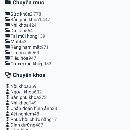
Chuyên mục
Sức khỏe
2,778
Sản phụ khoa
1,447
Nhi khoa
424
Da liễu
564
Tai mũi họng
139
Mắt
453
Răng hàm mặt
971
Tim mạch
963
Tiêu hóa
947
Cơ xương khớp
953
Chuyên khoa
Nội khoa
369
Ngoại khoa
602
Sản phụ khoa
273
Nhi khoa
149
Chẩn đoán hình ảnh
33
Xét nghiệm
48
Phục hồi chức năng
17
Dinh dưỡng
487