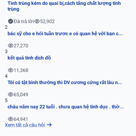
Tinh trùng kém do quai bị,cách tăng chất lượng tinh
trùng
Đã trả lời
52,902
2
bác sỹ cho e hỏi tuần trươc e có quan hệ với bạn c...
27,270
3
kết quả tinh dịch đồ
11,368
4
Tôi có tật bình thường thì DV cương cứng rất lâu n...
65,049
5
cháu năm nay 22 tuổi . chưa quan hệ tình dục . thờ...
64,941
Xem tất cả câu hỏi