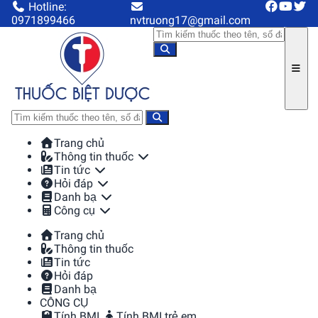
Hotline:
0971899466
nvtruong17@gmail.com
Trang chủ
Thông tin thuốc
Tin tức
Hỏi đáp
Danh bạ
Công cụ
Trang chủ
Thông tin thuốc
Tin tức
Hỏi đáp
Danh bạ
CÔNG CỤ
Tính BMI
Tính BMI trẻ em