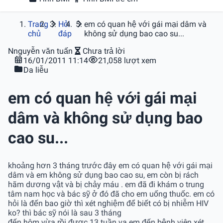
Trang
Hỏi
em có quan hệ với gái mại dâm và
chủ
đáp
không sử dụng bao cao su...
N
nguyễn văn tuấn
Chưa trả lời
16/01/2011 11:14
21,058 lượt xem
Da liễu
em có quan hệ với gái mại
dâm và không sử dụng bao
cao su...
khoảng hơn 3 tháng trước đây em có quan hệ với gái mại
dâm và em không sử dụng bao cao su, em còn bị rách
hãm dương vật và bị chảy máu . em đã đi khám o trung
tâm nam học và bác sỹ ở đó đã cho em uống thuốc. em có
hỏi là đến bao giờ thì xét nghiệm để biết có bị nhiễm HIV
ko? thì bác sỹ nói là sau 3 tháng
đến hôm vừa rồi được 13 tuần va em đến bệnh viên xét