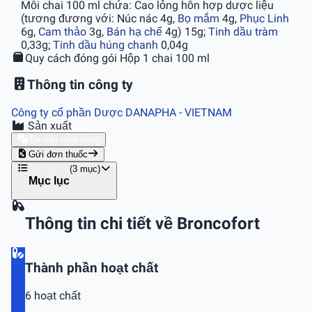
Mỗi chai 100 ml chứa: Cao lỏng hỗn hợp dược liệu
(tương đương với: Núc nác 4g,
Bọ mắm
4g,
Phục Linh
6g,
Cam thảo
3g,
Bán hạ chế
4g) 15g;
Tinh dầu tràm
0,33g;
Tinh dầu húng chanh
0,04g
Quy cách đóng gói
Hộp 1 chai 100 ml
Thông tin công ty
Công ty cổ phần Dược DANAPHA
- VIETNAM
Sản xuất
Tư vấn mua hàng
Gửi đơn thuốc
(3 mục)
Mục lục
Thông tin chi tiết về Broncofort
Thành phần hoạt chất
6 hoạt chất