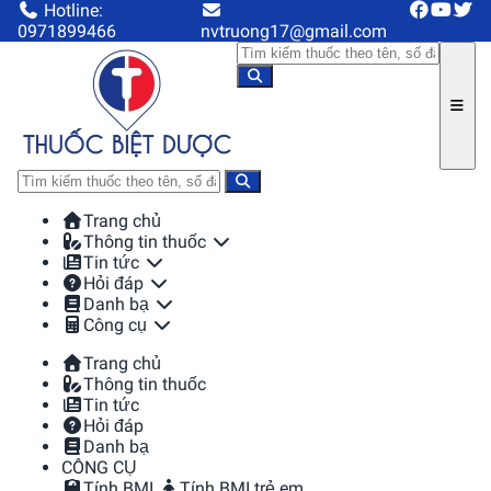
Hotline:
0971899466
nvtruong17@gmail.com
Trang chủ
Thông tin thuốc
Tin tức
Hỏi đáp
Danh bạ
Công cụ
Trang chủ
Thông tin thuốc
Tin tức
Hỏi đáp
Danh bạ
CÔNG CỤ
Tính BMI
Tính BMI trẻ em