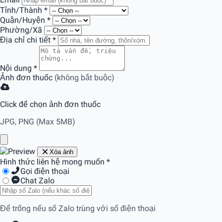
Tỉnh/Thành
*
Quận/Huyện
*
Phường/Xã
Địa chỉ chi tiết
*
Nội dung
*
Ảnh đơn thuốc
(không bắt buộc)
Click để chọn ảnh đơn thuốc
JPG, PNG (Max 5MB)
Xóa ảnh
Hình thức liên hệ mong muốn
*
Gọi điện thoại
Chat Zalo
Để trống nếu số Zalo trùng với số điện thoại