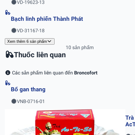
VD-19623-13
Bạch linh phiến Thành Phát
VD-31167-18
Xem thêm 6 sản phẩm
10 sản phẩm
Thuốc liên quan
Các sản phẩm liên quan đến
Broncofort
Bổ gan thang
VNB-0716-01
Trà
AcT
2g 