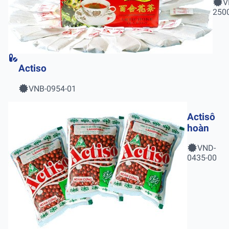
V
Hộ
250
20 
Actiso
VNB-0954-01
Actisô
hoàn
VND-
0435-00