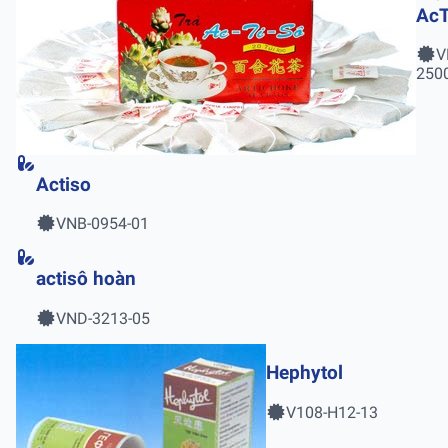
AcT
2g 
V
Hộ
250
20 
Actiso
VNB-0954-01
actisô hoàn
VND-3213-05
Hephytol
V108-H12-13