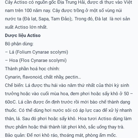
Cây Actiso có nguồn gốc Địa Trung Hải, được di thực vào Việt
nam trên 100 năm nay. Cây được trồng ở một số vùng núi
nước ta (Đà lạt, Sapa, Tam Đảo);. Trong đó, Đà lạt là nơi sản
xuất Actiso lớn nhất.
Dược liệu Actiso
Bộ phận dùng:
– Lá (Folium Cynarae scolymi)
– Hoa (Flos Cynarae scolymi)
Thành phần hoá học chính:
Cynarin, flavonoid, chất nhầy, pectin…
Chế biến: Lá được thu hái vào năm thứ nhất của thời kỳ sinh
trưởng hoặc vào cuối mùa hoa, đem phơi hoặc sấy khô ở 50 –
60oC. Lá cần được ổn định trước rồi mới bào chế thành dạng
thuốc. Có thể dùng hơi nước sôi có áp lực cao để xử lý nhanh
thân, lá. Sau đó phơi hoặc sấy khô. Hoa tươi Actiso dùng làm
thưc phẩm hoặc thái thành lát phơi khô, sắc uống thay trà.
Bảo quản: Để nơi khô ráo, thoáng mát, phòng ẩm mốc.