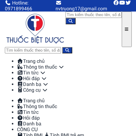
Hotline:
0971899466
nvtruong17@gmail.com
Trang chủ
Thông tin thuốc
Tin tức
Hỏi đáp
Danh bạ
Công cụ
Trang chủ
Thông tin thuốc
Tin tức
Hỏi đáp
Danh bạ
CÔNG CỤ
Tính BMI
Tính BMI trẻ em