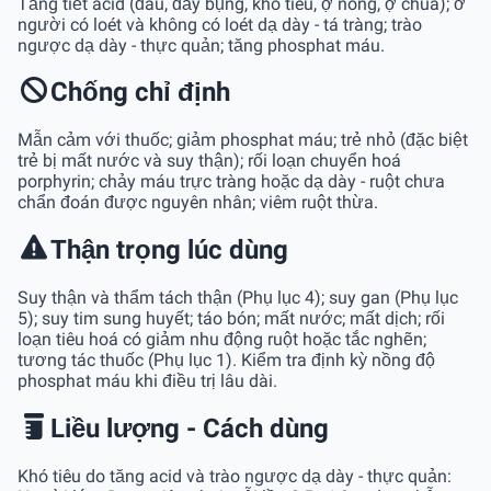
Tăng tiết acid (đau, đầy bụng, khó tiêu, ợ nóng, ợ chua); ở
người có loét và không có loét dạ dày - tá tràng; trào
ngược dạ dày - thực quản; tăng phosphat máu.
Chống chỉ định
Mẫn cảm với thuốc; giảm phosphat máu; trẻ nhỏ (đặc biệt
trẻ bị mất nước và suy thận); rối loạn chuyển hoá
porphyrin; chảy máu trực tràng hoặc dạ dày - ruột chưa
chẩn đoán được nguyên nhân; viêm ruột thừa.
Thận trọng lúc dùng
Suy thận và thẩm tách thận (Phụ lục 4); suy gan (Phụ lục
5); suy tim sung huyết; táo bón; mất nước; mất dịch; rối
loạn tiêu hoá có giảm nhu động ruột hoặc tắc nghẽn;
tương tác thuốc (Phụ lục 1). Kiểm tra định kỳ nồng độ
phosphat máu khi điều trị lâu dài.
Liều lượng - Cách dùng
Khó tiêu do tăng acid và trào ngược dạ dày - thực quản: