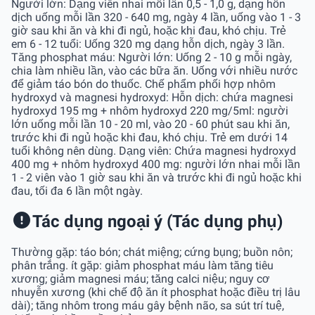
Người lớn: Dạng viên nhai mỗi lần 0,5 - 1,0 g, dạng hỗn
dịch uống mỗi lần 320 - 640 mg, ngày 4 lần, uống vào 1 - 3
giờ sau khi ăn và khi đi ngủ, hoặc khi đau, khó chịu. Trẻ
em 6 - 12 tuổi: Uống 320 mg dạng hỗn dịch, ngày 3 lần.
Tăng phosphat máu: Người lớn: Uống 2 - 10 g mỗi ngày,
chia làm nhiều lần, vào các bữa ăn. Uống với nhiều nước
để giảm táo bón do thuốc. Chế phẩm phối hợp nhôm
hydroxyd và magnesi hydroxyd: Hỗn dịch: chứa magnesi
hydroxyd 195 mg + nhôm hydroxyd 220 mg/5ml: người
lớn uống mỗi lần 10 - 20 ml, vào 20 - 60 phút sau khi ăn,
trước khi đi ngủ hoặc khi đau, khó chịu. Trẻ em dưới 14
tuổi không nên dùng. Dạng viên: Chứa magnesi hydroxyd
400 mg + nhôm hydroxyd 400 mg: người lớn nhai mỗi lần
1 - 2 viên vào 1 giờ sau khi ăn và trước khi đi ngủ hoặc khi
đau, tối đa 6 lần một ngày.
Tác dụng ngoại ý (Tác dụng phụ)
Thường gặp: táo bón; chát miệng; cứng bụng; buồn nôn;
phân trắng. ít gặp: giảm phosphat máu làm tăng tiêu
xương; giảm magnesi máu; tăng calci niệu; nguy cơ
nhuyễn xương (khi chế độ ăn ít phosphat hoặc điều trị lâu
dài); tăng nhôm trong máu gây bệnh não, sa sút trí tuệ,