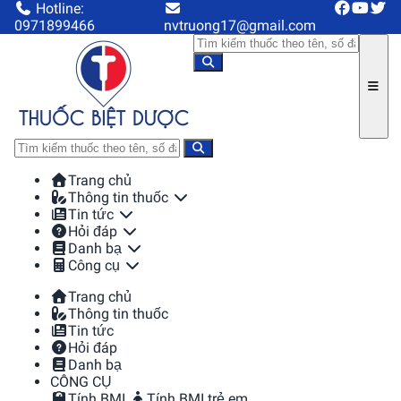
Hotline:
0971899466
nvtruong17@gmail.com
Trang chủ
Thông tin thuốc
Tin tức
Hỏi đáp
Danh bạ
Công cụ
Trang chủ
Thông tin thuốc
Tin tức
Hỏi đáp
Danh bạ
CÔNG CỤ
Tính BMI
Tính BMI trẻ em