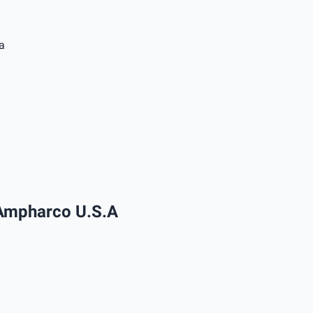
a
 Ampharco U.S.A