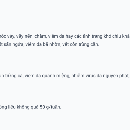
 tróc vảy, vẩy nến, chàm, viêm da hay các tình trạng khó chịu k
ốt sẩn ngứa, viêm da bã nhờn, vết côn trùng cắn.
ụn trứng cá, viêm da quanh miệng, nhiễm virus da nguyên phát,
ổng liều không quá 50 g/tuần.