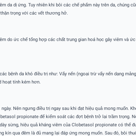
iêm da dị ứng. Tuy nhiên khi bôi các chế phẩm này trên da, chúng cũ
 thận trọng với các vết thương hở.
iêm do ức chế tổng hợp các chất trung gian hoá học gây viêm và ức 
ày các bệnh da khó điều trị như: Vẩy nến (ngoại trừ vẩy nến dạng mả
d hoạt tính kém hơn.
 ngày. Nên ngưng điều trị ngay sau khi đạt hiệu quả mong muốn. Khô
obetasol propionate để kiểm soát các đợt bệnh trở lại trầm trọng. Nế
da dày sừng, hiệu quả kháng viêm của Clobetasol propionate có thể đ
g kín qua đêm là đủ mang lại đáp ứng mong muốn. Sau đó, bôi thuố