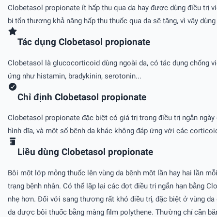
Clobetasol propionate ít hấp thu qua da hay được dùng điều trị v
bị tổn thương khả năng hấp thu thuốc qua da sẽ tăng, vì vậy dùng
Tác dụng Clobetasol propionate
Clobetasol là glucocorticoid dùng ngoài da, có tác dụng chống v
ứng như histamin, bradykinin, serotonin...
Chỉ định Clobetasol propionate
Clobetasol propionate đặc biệt có giá trị trong điều trị ngắn ng
hình dĩa, và một số bệnh da khác không đáp ứng với các corticoi
Liều dùng Clobetasol propionate
Bôi một lớp mỏng thuốc lên vùng da bệnh một lần hay hai lần mỗi
trạng bệnh nhân. Có thể lặp lại các đợt điều trị ngắn hạn bằng Cl
nhẹ hơn. Ðối với sang thương rất khó điều trị, đặc biệt ở vùng 
da được bôi thuốc bằng màng film polythene. Thường chỉ cần băn