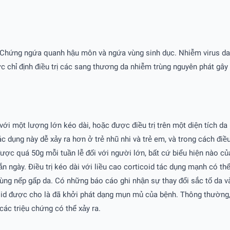
Chứng ngứa quanh hậu môn và ngứa vùng sinh dục. Nhiễm virus da n
chỉ định điều trị các sang thương da nhiễm trùng nguyên phát gây 
với một lượng lớn kéo dài, hoặc được điều trị trên một diện tích da
 dụng này dễ xảy ra hơn ở trẻ nhũ nhi và trẻ em, và trong cách điều t
ược quá 50g mỗi tuần lễ đối với người lớn, bất cứ biểu hiện nào củ
ắn ngày. Ðiều trị kéo dài với liều cao corticoid tác dụng mạnh có t
n vùng nếp gấp da. Có những báo cáo ghi nhận sự thay đổi sắc tố da 
ticoid được cho là đã khởi phát dạng mụn mủ của bệnh. Thông thườn
ác triệu chứng có thể xảy ra.