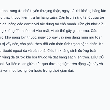
 ra tình trạng ức chế tuyến thượng thận, ngay cả khi không băng kín
thầy thuốc kiểm tra lại hàng tuần. Cần lưu ý rằng tã lót của trẻ
o dài bằng các corticoid tác dụng tại chỗ mạnh. Cần ghi nhớ điều
ọng không để thuốc rơi vào mắt, vì có thể gây glaucoma. Các
gược, khả năng lờn thuốc, nguy cơ gây vẩy nến dạng mụn mủ toàn
trị vẩy nến, cần phải theo dõi cẩn thận tình trạng bệnh nhân. Khi
rticoid ngoài da và cần phải điều trị kháng sinh đường toàn
h vùng da trước khi bôi thuốc và đặt băng sạch lên trên. LÚC CÓ
thai. Sự liên quan giữa kết quả thực nghiệm trên động vật này và
là với một lượng lớn hoặc trong thời gian dài.