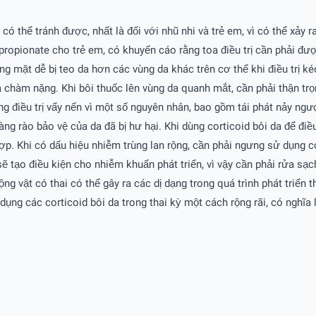
 có thể tránh được, nhất là đối với nhũ nhi và trẻ em, vì có thể xảy
pionate cho trẻ em, có khuyến cáo rằng toa điều trị cần phải được 
g mặt dễ bị teo da hơn các vùng da khác trên cơ thể khi điều trị ké
và chàm nặng. Khi bôi thuốc lên vùng da quanh mắt, cần phải thận tr
ùng điều trị vẩy nến vì một số nguyên nhân, bao gồm tái phát nảy n
g rào bảo vệ của da đã bị hư hại. Khi dùng corticoid bôi da để điều 
ợp. Khi có dấu hiệu nhiễm trùng lan rộng, cần phải ngưng sử dụng co
ẽ tạo điều kiện cho nhiễm khuẩn phát triển, vì vậy cần phải rửa sạc
g vật có thai có thể gây ra các dị dạng trong quá trình phát triển 
ụng các corticoid bôi da trong thai kỳ một cách rộng rãi, có nghĩa 