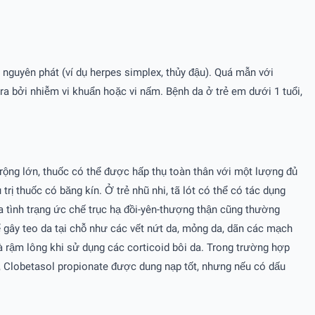
guyên phát (ví dụ herpes simplex, thủy đậu). Quá mẫn với
ra bởi nhiễm vi khuẩn hoặc vi nấm. Bệnh da ở trẻ em dưới 1 tuổi,
 rộng lớn, thuốc có thể được hấp thụ toàn thân với một lượng đủ
rị thuốc có băng kín. Ở trẻ nhũ nhi, tã lót có thể có tác dụng
a tình trạng ức chế trục hạ đồi-yên-thượng thận cũng thường
hể gây teo da tại chỗ như các vết nứt da, mỏng da, dãn các mạch
và rậm lông khi sử dụng các corticoid bôi da. Trong trường hợp
g, Clobetasol propionate được dung nạp tốt, nhưng nếu có dấu