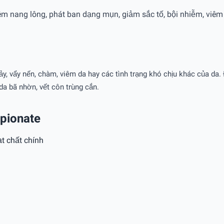
êm nang lông, phát ban dạng mụn, giảm sắc tố, bội nhiễm, viêm 
 vảy, vẩy nến, chàm, viêm da hay các tình trạng khó chịu khác của d
da bã nhờn, vết côn trùng cắn.
opionate
t chất chính