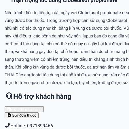
Thận trọng lúc dùng Clobetasol propionate
Nên tránh điều trị liên tục dài ngày với Clobetasol propionate nếu
vùng được bôi thuốc. Trong trường hợp cần sử dụng Clobetasol pro
nhũ nhi có tác dụng như khi băng kín vùng da được bôi thuốc. Vùn
này khi điều trị các bệnh da như vẩy nến, lupus ban đỏ dạng đĩa 
corticoid tác dụng tại chỗ có thể có nguy cơ gây hại khi được d
thân, và khả năng gây độc tại chỗ hoặc toàn thân do chức năng hàn
sang thương viêm có nhiễm trùng, nên điều trị kháng sinh thích h
thân. Khi băng kín vùng da được bôi thuốc, da trở nên ấm và ẩm s
THAI Các corticoid tác dụng tại chỗ khi được sử dụng trên các độn
thực tế trên người chưa được xác lập; tuy nhiên, không được sử d
Hỗ trợ khách hàng
Tư vấn mua hàng
Gửi đơn thuốc
Hotline: 0971899466