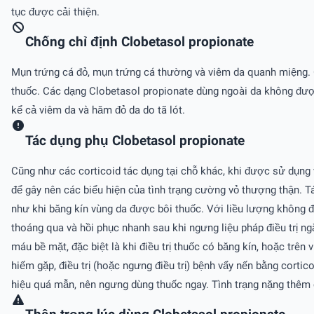
tục được cải thiện.
Chống chỉ định Clobetasol propionate
Mụn trứng cá đỏ, mụn trứng cá thường và viêm da quanh miệng. 
thuốc. Các dạng Clobetasol propionate dùng ngoài da không được 
kể cả viêm da và hăm đỏ da do tã lót.
Tác dụng phụ Clobetasol propionate
Cũng như các corticoid tác dụng tại chỗ khác, khi được sử dụng 
để gây nên các biểu hiện của tình trạng cường vỏ thượng thận. Tác
như khi băng kín vùng da được bôi thuốc. Với liều lượng không đ
thoáng qua và hồi phục nhanh sau khi ngưng liệu pháp điều trị ng
máu bề mặt, đặc biệt là khi điều trị thuốc có băng kín, hoặc trê
hiếm gặp, điều trị (hoặc ngưng điều trị) bệnh vẩy nến bằng cor
hiệu quá mẫn, nên ngưng dùng thuốc ngay. Tình trạng nặng thêm c