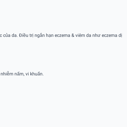
hác của da. Ðiều trị ngắn hạn eczema & viêm da như eczema dị
 nhiễm nấm, vi khuẩn.