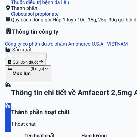
Thuốc điều trị bệnh da liễu
Thành phần
Clobetasol propionate
Quy cách đóng gói
Hộp 1 tuýp 10g, 15g, 25g, 30g gel bôi d
Thông tin công ty
Công ty cổ phần dược phẩm Ampharco U.S.A
- VIETNAM
Sản xuất
Tư vấn mua hàng
Gửi đơn thuốc
(6 mục)
Mục lục
Thông tin chi tiết về Amfacort 2,5mg
Thành phần hoạt chất
1 hoạt chất
Tên hoạt chất
Hàm lượng