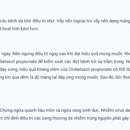
ày các bệnh da khó điều trị như: Vẩy nến (ngoại trừ vẩy nến dạng mả
d hoạt tính kém hơn.
 ngày. Nên ngưng điều trị ngay sau khi đạt hiệu quả mong muốn. Khô
obetasol propionate để kiểm soát các đợt bệnh trở lại trầm trọng. Nế
da dày sừng, hiệu quả kháng viêm của Clobetasol propionate có thể đ
g kín qua đêm là đủ mang lại đáp ứng mong muốn. Sau đó, bôi thuố
Chứng ngứa quanh hậu môn và ngứa vùng sinh dục. Nhiễm virus da n
chỉ định điều trị các sang thương da nhiễm trùng nguyên phát gây 