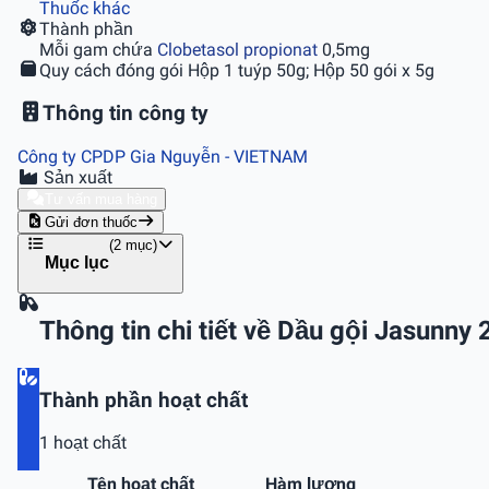
Thuốc khác
Thành phần
Mỗi gam chứa
Clobetasol propionat
0,5mg
Quy cách đóng gói
Hộp 1 tuýp 50g; Hộp 50 gói x 5g
Thông tin công ty
Công ty CPDP Gia Nguyễn
- VIETNAM
Sản xuất
Tư vấn mua hàng
Gửi đơn thuốc
(2 mục)
Mục lục
Thông tin chi tiết về Dầu gội Jasunny 
Thành phần hoạt chất
1 hoạt chất
Tên hoạt chất
Hàm lượng