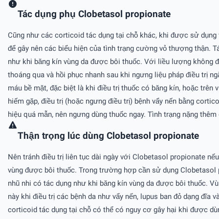
Tác dụng phụ Clobetasol propionate
Cũng như các corticoid tác dụng tại chỗ khác, khi được sử dụng 
để gây nên các biểu hiện của tình trạng cường vỏ thượng thận. Tác
như khi băng kín vùng da được bôi thuốc. Với liều lượng không đ
thoáng qua và hồi phục nhanh sau khi ngưng liệu pháp điều trị ng
máu bề mặt, đặc biệt là khi điều trị thuốc có băng kín, hoặc trê
hiếm gặp, điều trị (hoặc ngưng điều trị) bệnh vẩy nến bằng cor
hiệu quá mẫn, nên ngưng dùng thuốc ngay. Tình trạng nặng thêm c
Thận trọng lúc dùng Clobetasol propionate
Nên tránh điều trị liên tục dài ngày với Clobetasol propionate nếu
vùng được bôi thuốc. Trong trường hợp cần sử dụng Clobetasol pro
nhũ nhi có tác dụng như khi băng kín vùng da được bôi thuốc. Vùn
này khi điều trị các bệnh da như vẩy nến, lupus ban đỏ dạng đĩa 
corticoid tác dụng tại chỗ có thể có nguy cơ gây hại khi được d