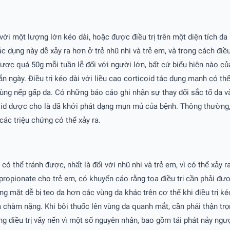
với một lượng lớn kéo dài, hoặc được điều trị trên một diện tích da
 dụng này dễ xảy ra hơn ở trẻ nhũ nhi và trẻ em, và trong cách điều t
ược quá 50g mỗi tuần lễ đối với người lớn, bất cứ biểu hiện nào củ
ắn ngày. Ðiều trị kéo dài với liều cao corticoid tác dụng mạnh có t
n vùng nếp gấp da. Có những báo cáo ghi nhận sự thay đổi sắc tố da 
ticoid được cho là đã khởi phát dạng mụn mủ của bệnh. Thông thườn
ác triệu chứng có thể xảy ra.
 có thể tránh được, nhất là đối với nhũ nhi và trẻ em, vì có thể xảy
pionate cho trẻ em, có khuyến cáo rằng toa điều trị cần phải được 
g mặt dễ bị teo da hơn các vùng da khác trên cơ thể khi điều trị ké
và chàm nặng. Khi bôi thuốc lên vùng da quanh mắt, cần phải thận tr
ùng điều trị vẩy nến vì một số nguyên nhân, bao gồm tái phát nảy n