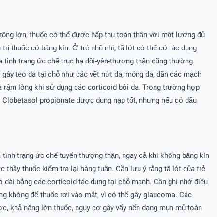
 rộng lớn, thuốc có thể được hấp thụ toàn thân với một lượng đủ
rị thuốc có băng kín. Ở trẻ nhũ nhi, tã lót có thể có tác dụng
a tình trạng ức chế trục hạ đồi-yên-thượng thận cũng thường
hể gây teo da tại chỗ như các vết nứt da, mỏng da, dãn các mạch
và rậm lông khi sử dụng các corticoid bôi da. Trong trường hợp
g, Clobetasol propionate được dung nạp tốt, nhưng nếu có dấu
 ra tình trạng ức chế tuyến thượng thận, ngay cả khi không băng kín
thầy thuốc kiểm tra lại hàng tuần. Cần lưu ý rằng tã lót của trẻ
o dài bằng các corticoid tác dụng tại chỗ mạnh. Cần ghi nhớ điều
ọng không để thuốc rơi vào mắt, vì có thể gây glaucoma. Các
gược, khả năng lờn thuốc, nguy cơ gây vẩy nến dạng mụn mủ toàn