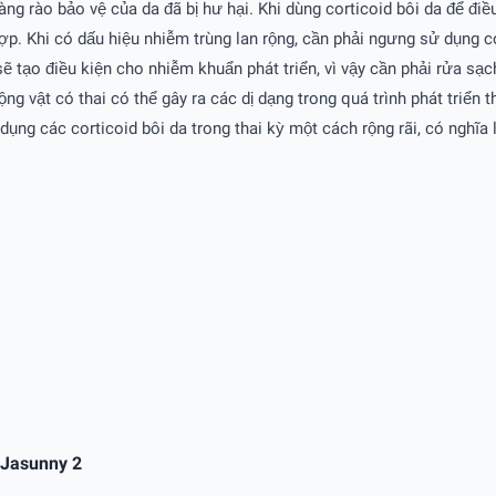
g rào bảo vệ của da đã bị hư hại. Khi dùng corticoid bôi da để điều 
ợp. Khi có dấu hiệu nhiễm trùng lan rộng, cần phải ngưng sử dụng co
ẽ tạo điều kiện cho nhiễm khuẩn phát triển, vì vậy cần phải rửa sạc
g vật có thai có thể gây ra các dị dạng trong quá trình phát triển 
ụng các corticoid bôi da trong thai kỳ một cách rộng rãi, có nghĩa 
 Jasunny 2