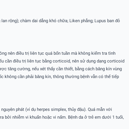
ng lan rộng); chàm dai dẳng khó chữa; Liken phẳng; Lupus ban đỏ
ng nên điều trị liên tục quá bốn tuần mà không kiểm tra tình
u cần điều trị liên tục bằng corticoid, nên sử dụng dạng corticoid
ược tăng cường, nếu xét thấy cần thiết, bằng cách băng kín vùng
c không cần phải băng kín, thông thường bệnh vẫn có thể tiếp
guyên phát (ví dụ herpes simplex, thủy đậu). Quá mẫn với
ra bởi nhiễm vi khuẩn hoặc vi nấm. Bệnh da ở trẻ em dưới 1 tuổi,