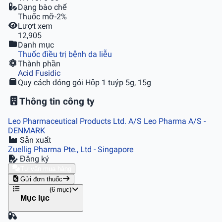
Dạng bào chế
Thuốc mỡ-2%
Lượt xem
12,905
Danh mục
Thuốc điều trị bệnh da liễu
Thành phần
Acid Fusidic
Quy cách đóng gói
Hộp 1 tuýp 5g, 15g
Thông tin công ty
Leo Pharmaceutical Products Ltd. A/S Leo Pharma A/S
-
DENMARK
Sản xuất
Zuellig Pharma Pte., Ltd
- Singapore
Đăng ký
Tư vấn mua hàng
Gửi đơn thuốc
(6 mục)
Mục lục