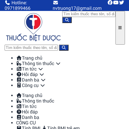
Hotline:
0971899466
nvtruong17@gmail.com
Trang chủ
Thông tin thuốc
Tin tức
Hỏi đáp
Danh bạ
Công cụ
Trang chủ
Thông tin thuốc
Tin tức
Hỏi đáp
Danh bạ
CÔNG CỤ
Tính BMI
Tính BMI trẻ em