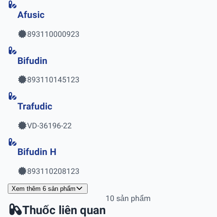
Afusic
893110000923
Bifudin
893110145123
Trafudic
VD-36196-22
Bifudin H
893110208123
Xem thêm 6 sản phẩm
10 sản phẩm
Thuốc liên quan