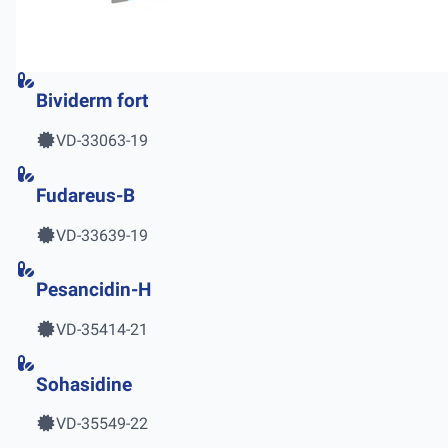
Bividerm fort
VD-33063-19
Fudareus-B
VD-33639-19
Pesancidin-H
VD-35414-21
Sohasidine
VD-35549-22