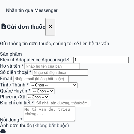
Nhắn tin qua Messenger
Gửi đơn thuốc
Gửi thông tin đơn thuốc, chúng tôi sẽ liên hệ tư vấn
Sản phẩm
Klenzit Adapalence Aqueousgel
SL:
Họ và tên
*
Số điện thoại
*
Email
Tỉnh/Thành
*
Quận/Huyện
*
Phường/Xã
Địa chỉ chi tiết
*
Nội dung
*
Ảnh đơn thuốc
(không bắt buộc)