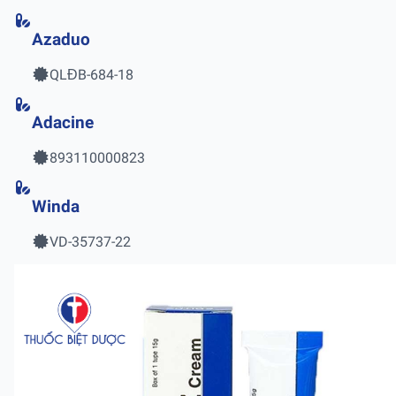
Azaduo
QLĐB-684-18
Adacine
893110000823
Winda
VD-35737-22