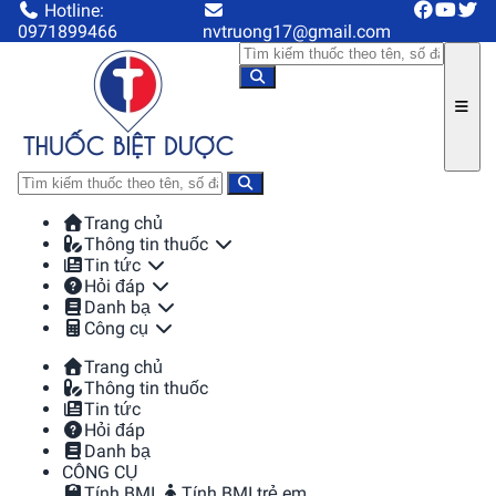
Hotline:
0971899466
nvtruong17@gmail.com
Trang chủ
Thông tin thuốc
Tin tức
Hỏi đáp
Danh bạ
Công cụ
Trang chủ
Thông tin thuốc
Tin tức
Hỏi đáp
Danh bạ
CÔNG CỤ
Tính BMI
Tính BMI trẻ em