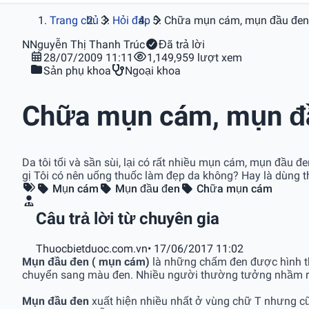
Trang chủ
Hỏi đáp
Chữa mụn cám, mụn đầu đen 
N
Nguyễn Thị Thanh Trúc
Đã trả lời
28/07/2009 11:11
1,149,959 lượt xem
Sản phụ khoa
Ngoại khoa
Chữa mụn cám, mụn đầ
Da tôi tối và sần sùi, lại có rất nhiều mụn cám, mụn đầu
gị Tôi có nên uống thuốc làm đẹp da không? Hay là dùng thu
Mụn cám
Mụn đầu đen
Chữa mụn cám
Câu trả lời từ chuyên gia
Thuocbietduoc.com.vn
• 17/06/2017 11:02
Mụn đầu đen ( mụn cám)
là những chấm đen được hình thà
chuyển sang màu đen. Nhiều người thường tưởng nhầm rằ
Mụn đầu đen
xuất hiện nhiều nhất ở vùng chữ T nhưng cũ