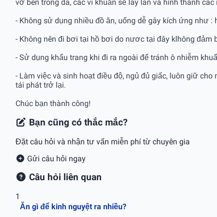
vỡ bên trong da, các vi khuẩn sẽ lây lan và hình thành cá
- Không sử dụng nhiều đồ ăn, uống dễ gây kích ứng như : h
- Không nên đi bơi tại hồ bơi do nươc tại đây klhông đảm 
- Sử dụng khẩu trang khi đi ra ngoài để tránh ô nhiễm khuẩ
- Làm việc và sinh hoạt điều độ, ngủ đủ giấc, luôn giữ cho
tái phát trở lại.
Chúc bạn thành công!
Bạn cũng có thắc mắc?
Đặt câu hỏi và nhận tư vấn miễn phí từ chuyên gia
Gửi câu hỏi ngay
Câu hỏi liên quan
1
Ăn gì để kinh nguyệt ra nhiều?