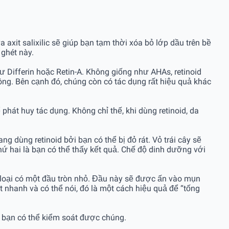
it salixilic sẽ giúp bạn tạm thời xóa bỏ lớp dầu trên bề
ghét này.
Differin hoặc Retin-A. Không giống như AHAs, retinoid
lông. Bên cạnh đó, chúng còn có tác dụng rất hiệu quả khác
phát huy tác dụng. Không chỉ thế, khi dùng retinoid, da
 dùng retinoid bởi bạn có thể bị đỏ rát. Vỏ trái cây sẽ
hứ hai là bạn có thể thấy kết quả. Chế độ dinh dưỡng với
m loại có một đầu tròn nhỏ. Đầu này sẽ được ấn vào mụn
 nhanh và có thể nói, đó là một cách hiệu quả để “tống
 bạn có thể kiểm soát được chúng.