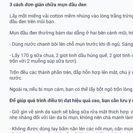
3 cách đơn giản chữa mụn đầu đen
Lấy một miếng vải cotton mềm nhúng vào lòng trắng trứng 
đầu đen trên mũi bạn.
Mụn đầu đen thường bám dai dẳng ở hai bên cánh mũi, trê
- Dùng nước chanh bôi lên chỗ mụn trước khi đi ngủ. Sáng 
- Lấy 170 g sữa chua, 2 giọt tinh dầu húng quế, 2 giọt ti
trộn với 2 muỗng súp sữa tươi).
Trộn đều các thành phần trên, đắp hỗn hợp lên mặt, chú 
nước.
Ngoài ra, nếu bị mụn cám, bạn có thể lấy bột ngô trộn lòn
Để giúp quá trình điều trị đạt hiệu quả cao, bạn cần lưu 
- Giữ gìn vệ sinh da sạch sẽ bằng sữa rửa mặt thích hợp:
nhẹ nhàng đối với làn da bị mụn, không nên chà mạnh làm
- Không được dùng tay bấm nặn lên các nốt mụn, nặn mụn 