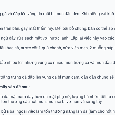
gà và đắp lên vùng da mũi bị mụn đầu đen. Khi miếng vải khô và
n trán bạn, gây mất thẩm mỹ. Để loại bỏ chúng, bạn có thể áp
ngủ dậy, rửa sạch mặt với nước lạnh. Lặp lại việc này vào các 
nh dầu bạc hà, nước cốt 1 quả chanh, nửa viên men, 2 muỗng súp
ý đắp nhiều lên những vùng có nhiều mụn trứng cá và mụn đầu 
g trắng trứng gà đắp lên vùng da bị mụn cám, dần dần chúng sẽ
ý mấy vấn đề sau:
 do da mặt nam dầy hơn da mặt phụ nữ, lượng bã nhờn tiết ra 
 tổn thương các nốt mụn, mụn sẽ bị vỡ non và sưng tấy
bừa bãi ngoài việc làm tổn thương nặng làn da (làm cho nốt 