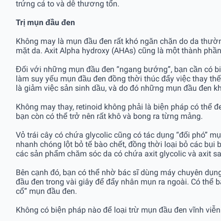
trứng cá to và dễ thương tổn.
Trị mụn đầu đen
Không may là mụn đầu đen rất khó ngăn chặn do da thường 
mặt da. Axit Alpha hydroxy (AHAs) cũng là một thành phầ
Đối với những mụn đầu đen “ngang bướng”, bạn cần có biệ
làm suy yếu mụn đầu đen đồng thời thúc đẩy việc thay thế 
là giảm việc sản sinh dầu, và do đó những mụn đầu đen kh
Không may thay, retinoid không phải là biện pháp có thể đe
bạn còn có thể trở nên rất khô và bong ra từng mảng.
Vỏ trái cây có chứa glycolic cũng có tác dụng “đối phó” m
nhanh chóng lột bỏ tế bào chết, đồng thời loại bỏ các bụi
các sản phẩm chăm sóc da có chứa axit glycolic và axit sali
Bên cạnh đó, bạn có thể nhờ bác sĩ dùng máy chuyên dụng 
đầu đen trong vài giây để đẩy nhân mụn ra ngoài. Có thể b
cổ” mụn đầu đen.
Không có biện pháp nào để loại trừ mụn đầu đen vĩnh viễ