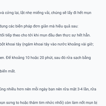
 cứng lại, lật nhẹ miếng vải, chúng sẽ lấy đi hết mụn
 dụng các biện pháp đơn giản mà hiệu quả sau:
tối tiếp theo cho tới khi mụn đầu đen thực sự hết hẳn.
 bột khoai tây (ngâm khoai tây vào nước khoảng vài giờ;
đen. Để khoảng 10 hoặc 20 phút, sau đó rửa sạch bằng
 biến mất.
cũng nhiều hơn nên mỗi ngày bạn nên rửa mặt 3-4 lần, rửa
mụn sưng to hoặc thâm tim nhức nhối) còn làm nốt mụn bị