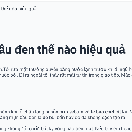
thế nào hiệu quả
u đen thế nào hiệu quả
 đen.Tôi rửa mặt thường xuyên bằng nước lạnh trước khi đi ngủ
ốc bôi. Đi ra ngoài tôi thấy rất mất tự tin trong giao tiếp, Mặc
nh khi lỗ chân lông bị hỗn hợp sebum và tế bào chết bít lại. 
ng mụn đầu đen là do bụi bẩn hay do da không sạch tạo ra.
ng không “từ chối” bất kỳ vùng nào trên mặt. Nếu bị viêm ho