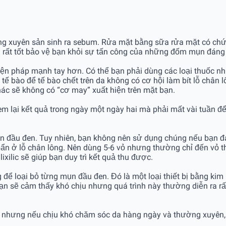
xuyên sản sinh ra sebum. Rửa mặt bằng sữa rửa mặt có chứa ax
n rất tốt bảo vệ bạn khỏi sự tấn công của những đốm mụn đáng 
n pháp mạnh tay hơn. Có thể bạn phải dùng các loại thuốc như 
tế bào để tế bào chết trên da không có cơ hội làm bít lỗ chân 
ác sẽ không có “cơ may” xuất hiện trên mặt bạn.
m lại kết quả trong ngày một ngày hai mà phải mất vài tuần để 
ụn đầu đen. Tuy nhiên, bạn không nên sử dụng chúng nếu bạn đang
 bẩn ở lỗ chân lông. Nên dùng 5-6 vỏ nhưng thường chỉ đến vỏ t
xilic sẽ giúp bạn duy trì kết quả thu được.
để loại bỏ từng mụn đầu đen. Đó là một loại thiết bị bằng ki
ạn sẽ cảm thấy khó chịu nhưng quá trình này thường diễn ra rất
n nhưng nếu chịu khó chăm sóc da hàng ngày và thường xuyên,