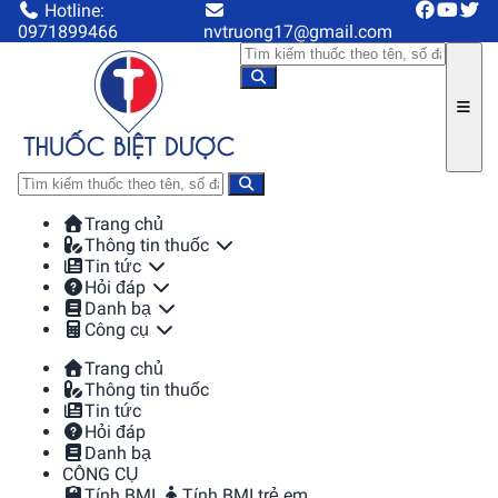
Hotline:
0971899466
nvtruong17@gmail.com
Trang chủ
Thông tin thuốc
Tin tức
Hỏi đáp
Danh bạ
Công cụ
Trang chủ
Thông tin thuốc
Tin tức
Hỏi đáp
Danh bạ
CÔNG CỤ
Tính BMI
Tính BMI trẻ em