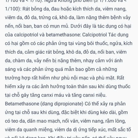
1/100 và < 1/10): Ngứa Không phổ biến (≥ 1/1.000 và <
1/100): Rát bỏng da, đau hoặc kích thích da, viêm nang,
viêm da, đỏ da, trứng cá, khô da, làm nặng thêm bệnh vảy
nến, nổi ban, ban có mụn mủ. Dưới đây là tác dụng có hại
của calcipotriol và betamethasone: Calcipotriol Tác dụng
có hại gồm có các phản ứng tại vùng bôi thuốc, ngứa, kích
thích da, cảm giác rát bỏng, khô da, đỏ da, nổi ban, viêm
da, chàm da, vảy nến bị nặng thêm, nhạy cảm với ánh
sáng và các phản ứng quá mẫn bao gồm cả những
trường hợp rất hiếm như phù nội mạc và phù mặt. Rất
hiếm xảy ra các ảnh hưởng toàn thân sau khi dùng thuốc
tại chỗ gây tăng canxi máu và tăng canxi niệu.
Betamethasone (dạng dipropionate) Có thể xảy ra phản
ứng tại chỗ sau khi dùng, đặc biệt khi dùng kéo dài, gồm
có teo da, dãn mao mạch, nổi vân, viêm nang, rậm lông,
viêm da quanh miệng, viêm da dị ứng tiếp xúc, mất sắc tố