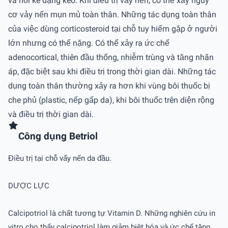
và nổi kê dạng keo. Khi điều trị vảy nến, có thể xảy nguy
cơ vảy nến mụn mủ toàn thân. Những tác dụng toàn thân
của việc dùng corticosteroid tại chỗ tuy hiếm gặp ở người
lớn nhưng có thể nặng. Có thể xảy ra ức chế
adenocortical, thiên đầu thống, nhiễm trùng và tăng nhãn
áp, đặc biệt sau khi điều trị trong thời gian dài. Những tác
dụng toàn thân thường xảy ra hơn khi vùng bôi thuốc bị
che phủ (plastic, nếp gấp da), khi bôi thuốc trên diện rộng
và điều trị thời gian dài.
Công dụng Betriol
Điều trị tại chỗ vẩy nến da đầu.
DƯỢC LỰC
Calcipotriol là chất tương tự Vitamin D. Những nghiên cứu in
vitro cho thấy calcipotriol làm giảm biệt hóa và ức chế tăng