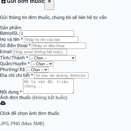
Gửi đơn thuốc
Gửi thông tin đơn thuốc, chúng tôi sẽ liên hệ tư vấn
Sản phẩm
Betriol
SL:
Họ và tên
*
Số điện thoại
*
Email
Tỉnh/Thành
*
Quận/Huyện
*
Phường/Xã
Địa chỉ chi tiết
*
Nội dung
*
Ảnh đơn thuốc
(không bắt buộc)
Click để chọn ảnh đơn thuốc
JPG, PNG (Max 5MB)