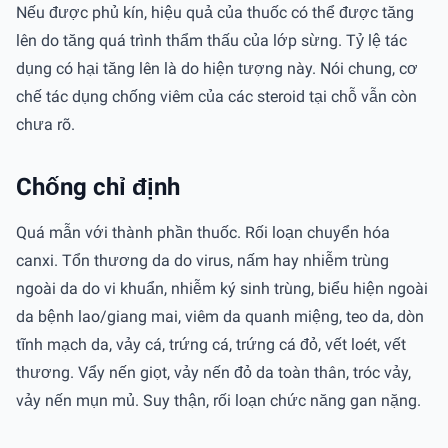
Nếu được phủ kín, hiệu quả của thuốc có thể được tăng
lên do tăng quá trình thẩm thấu của lớp sừng. Tỷ lệ tác
dụng có hại tăng lên là do hiện tượng này. Nói chung, cơ
chế tác dụng chống viêm của các steroid tại chỗ vẫn còn
chưa rõ.
Chống chỉ định
Quá mẫn với thành phần thuốc. Rối loạn chuyển hóa
canxi. Tổn thương da do virus, nấm hay nhiễm trùng
ngoài da do vi khuẩn, nhiễm ký sinh trùng, biểu hiện ngoài
da bệnh lao/giang mai, viêm da quanh miệng, teo da, dòn
tĩnh mạch da, vảy cá, trứng cá, trứng cá đỏ, vết loét, vết
thương. Vẩy nến giọt, vảy nến đỏ da toàn thân, tróc vảy,
vảy nến mụn mủ. Suy thận, rối loạn chức năng gan nặng.