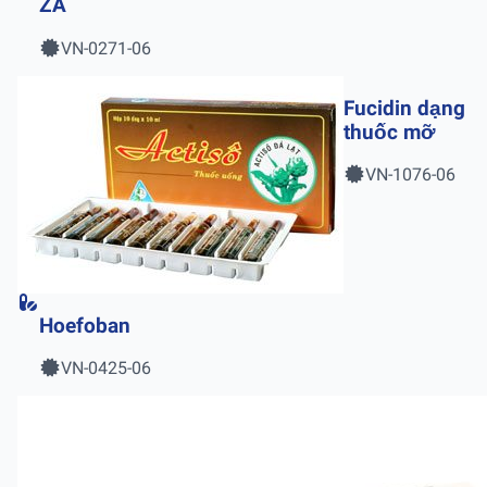
ZA
VN-0271-06
Fucidin dạng
thuốc mỡ
VN-1076-06
Hoefoban
VN-0425-06