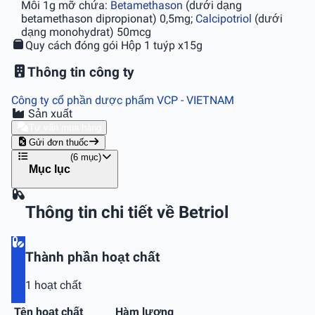
Mỗi 1g mỡ chứa:
Betamethason
(dưới dạng
betamethason dipropionat) 0,5mg;
Calcipotriol
(dưới
dạng monohydrat) 50mcg
Quy cách đóng gói
Hộp 1 tuýp x15g
Thông tin công ty
Công ty cổ phần dược phẩm VCP
- VIETNAM
Sản xuất
Tư vấn mua hàng
Gửi đơn thuốc
(6 mục)
Mục lục
Thông tin chi tiết về Betriol
Thành phần hoạt chất
1 hoạt chất
Tên hoạt chất
Hàm lượng