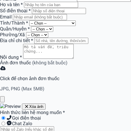
Họ và tên
*
Số điện thoại
*
Email
Tỉnh/Thành
*
Quận/Huyện
*
Phường/Xã
Địa chỉ chi tiết
*
Nội dung
*
Ảnh đơn thuốc
(không bắt buộc)
Click để chọn ảnh đơn thuốc
JPG, PNG (Max 5MB)
Xóa ảnh
Hình thức liên hệ mong muốn
*
Gọi điện thoại
Chat Zalo