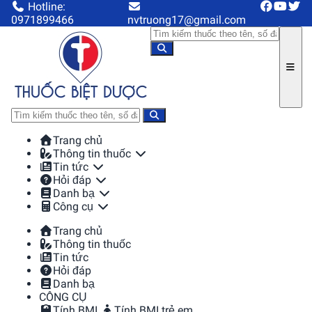
Hotline:
0971899466
nvtruong17@gmail.com
Trang chủ
Thông tin thuốc
Tin tức
Hỏi đáp
Danh bạ
Công cụ
Trang chủ
Thông tin thuốc
Tin tức
Hỏi đáp
Danh bạ
CÔNG CỤ
Tính BMI
Tính BMI trẻ em