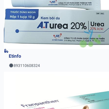
Etinfo
893110608324