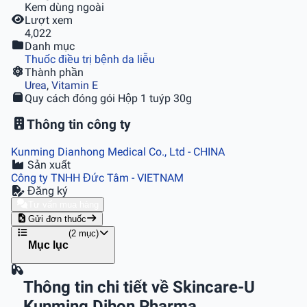
Kem dùng ngoài
Lượt xem
4,022
Danh mục
Thuốc điều trị bệnh da liễu
Thành phần
Urea
,
Vitamin E
Quy cách đóng gói
Hộp 1 tuýp 30g
Thông tin công ty
Kunming Dianhong Medical Co., Ltd
- CHINA
Sản xuất
Công ty TNHH Đức Tâm
- VIETNAM
Đăng ký
Tư vấn mua hàng
Gửi đơn thuốc
(2 mục)
Mục lục
Thông tin chi tiết về Skincare-U
Kunming Dihon Pharma