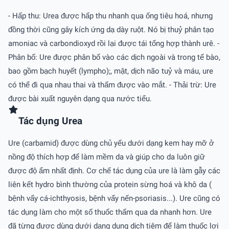
- Hấp thu: Urea được hấp thu nhanh qua ống tiêu hoá, nhưng
đồng thời cũng gây kích ứng dạ dày ruột. Nó bị thuỷ phân tạo
amoniac và carbondioxyd rồi lại được tái tổng hợp thành urê. -
Phân bố: Ure được phân bố vào các dịch ngoài và trong tế bào,
bao gồm bạch huyết (lympho);, mật, dịch não tuỷ và máu, ure
có thể đi qua nhau thai và thấm được vào mắt. - Thải trừ: Ure
được bài xuất nguyên dạng qua nước tiểu.
Tác dụng Urea
Ure (carbamid) được dùng chủ yếu dưới dạng kem hay mỡ ở
nồng độ thích hợp để làm mềm da và giúp cho da luôn giữ
được độ ẩm nhất định. Cơ chế tác dụng của ure là làm gẫy các
liên kết hydro bình thường của protein sừng hoá và khô da (
bệnh vẩy cá-ichthyosis, bệnh vẩy nến-psoriasis...). Ure cũng có
tác dụng làm cho một số thuốc thấm qua da nhanh hơn. Ure
đã từng được dùng dưới dạng dung dịch tiêm để làm thuốc lợi