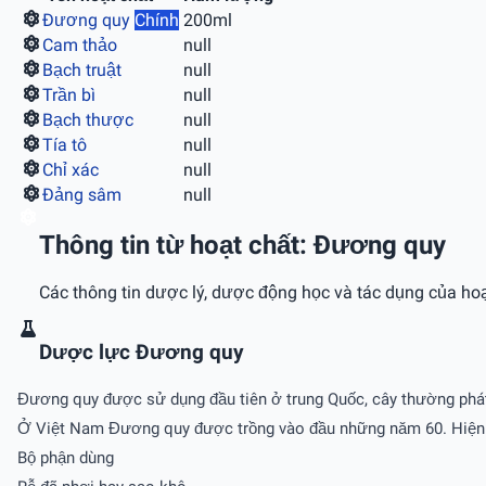
Ðương quy
Chính
200ml
Cam thảo
null
Bạch truật
null
Trần bì
null
Bạch thược
null
Tía tô
null
Chỉ xác
null
Ðảng sâm
null
Thông tin từ hoạt chất: Ðương quy
Các thông tin dược lý, dược động học và tác dụng của hoạ
Dược lực Ðương quy
Đương quy được sử dụng đầu tiên ở trung Quốc, cây thường phát
Ở Việt Nam Đương quy được trồng vào đầu những năm 60. Hiện na
Bộ phận dùng