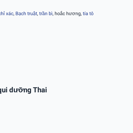
chỉ xác
,
Bạch truật
,
trần bì
, hoắc hương,
tía tô
 qui dưỡng Thai