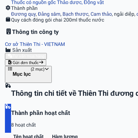
Thuốc có nguồn gốc Thảo dược, Động vật
Thành phần
Ðương quy
,
Ðảng sâm
,
Bạch thược
,
Cam thảo
, ngải diệp,
Quy cách đóng gói
chai 200ml thuốc nước
Thông tin công ty
Cơ sở Thiên Thi
- VIETNAM
Sản xuất
Tư vấn mua hàng
Gửi đơn thuốc
(2 mục)
Mục lục
Thông tin chi tiết về Thiên Thi đương
Thành phần hoạt chất
8 hoạt chất
Tên hoạt chất
Hàm lượng