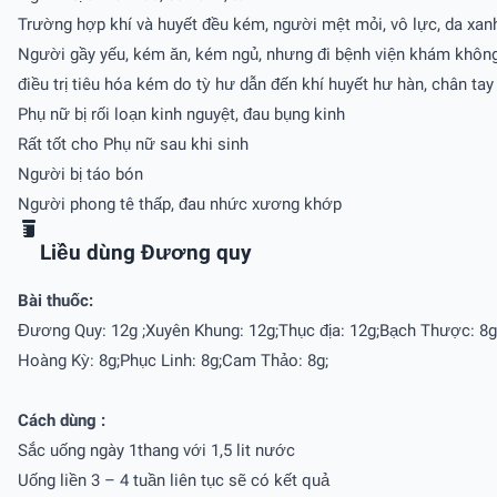
Trường hợp khí và huyết đều kém, người mệt mỏi, vô lực, da xan
Người gầy yếu, kém ăn, kém ngủ, nhưng đi bệnh viện khám không
điều trị tiêu hóa kém do tỳ hư dẫn đến khí huyết hư hàn, chân tay
Phụ nữ bị rối loạn kinh nguyệt, đau bụng kinh
Rất tốt cho Phụ nữ sau khi sinh
Người bị táo bón
Người phong tê thấp, đau nhức xương khớp
Liều dùng Ðương quy
Bài thuốc:
Đương Quy: 12g ;Xuyên Khung: 12g;Thục địa: 12g;Bạch Thược: 8g
Hoàng Kỳ: 8g;Phục Linh: 8g;Cam Thảo: 8g;
Cách dùng :
Sắc uống ngày 1thang với 1,5 lit nước
Uống liền 3 – 4 tuần liên tục sẽ có kết quả