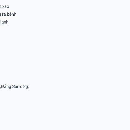
h xao
 ra bệnh
 lạnh
;Đảng Sâm: 8g;