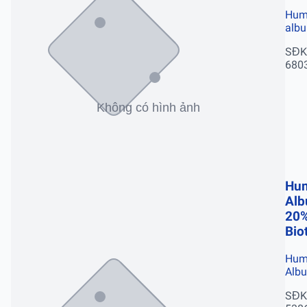
Hum
alb
SĐK
680
Hu
Alb
20
Bio
Hum
Alb
SĐK