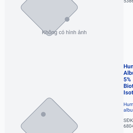
538
Hu
Alb
5%
Bio
Iso
Hum
alb
SĐK
680