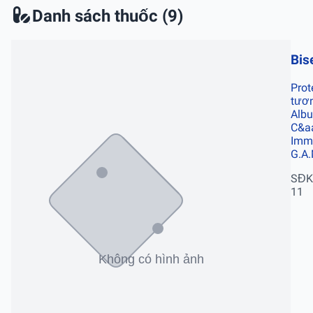
Danh sách thuốc (9)
Bis
Prot
tươn
Albu
C&aa
Imm
G.A
SĐK
11