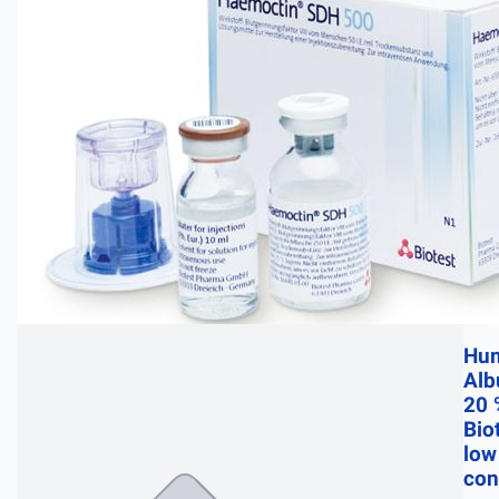
Hu
Alb
20 
Bio
low
con