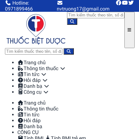
Hotline:
0971899466
nvtruong17@gmail.com
Trang chủ
Thông tin thuốc
Tin tức
Hỏi đáp
Danh bạ
Công cụ
Trang chủ
Thông tin thuốc
Tin tức
Hỏi đáp
Danh bạ
CÔNG CỤ
Tính BMI
Tính BMI trẻ em