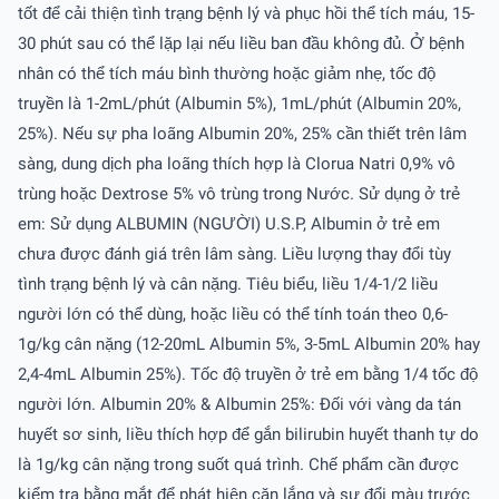
tốt để cải thiện tình trạng bệnh lý và phục hồi thể tích máu, 15-
30 phút sau có thể lặp lại nếu liều ban đầu không đủ. Ở bệnh
nhân có thể tích máu bình thường hoặc giảm nhẹ, tốc độ
truyền là 1-2mL/phút (Albumin 5%), 1mL/phút (Albumin 20%,
25%). Nếu sự pha loãng Albumin 20%, 25% cần thiết trên lâm
sàng, dung dịch pha loãng thích hợp là Clorua Natri 0,9% vô
trùng hoặc Dextrose 5% vô trùng trong Nước. Sử dụng ở trẻ
em: Sử dụng ALBUMIN (NGƯỜI) U.S.P, Albumin ở trẻ em
chưa được đánh giá trên lâm sàng. Liều lượng thay đổi tùy
tình trạng bệnh lý và cân nặng. Tiêu biểu, liều 1/4-1/2 liều
người lớn có thể dùng, hoặc liều có thể tính toán theo 0,6-
1g/kg cân nặng (12-20mL Albumin 5%, 3-5mL Albumin 20% hay
2,4-4mL Albumin 25%). Tốc độ truyền ở trẻ em bằng 1/4 tốc độ
người lớn. Albumin 20% & Albumin 25%: Ðối với vàng da tán
huyết sơ sinh, liều thích hợp để gắn bilirubin huyết thanh tự do
là 1g/kg cân nặng trong suốt quá trình. Chế phẩm cần được
kiểm tra bằng mắt để phát hiện cặn lắng và sự đổi màu trước