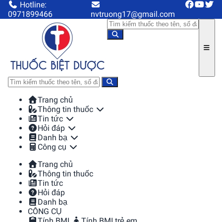
Hotline:
0971899466
nvtruong17@gmail.com
Trang chủ
Thông tin thuốc
Tin tức
Hỏi đáp
Danh bạ
Công cụ
Trang chủ
Thông tin thuốc
Tin tức
Hỏi đáp
Danh bạ
CÔNG CỤ
Tính BMI
Tính BMI trẻ em