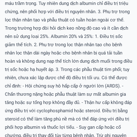
máu trầm trọng. Tuy nhiên dung dịch albumin chỉ điều trị triệu
chứng, nên phối hợp với điều trị nguyên nhân. 3. Phụ trợ trong
lọc thận nhân tạo và phẫu thuật có tuần hoàn ngoài cơ thể.
Trong trường hợp đòi hỏi dịch keo nồng độ cao và ít cần dịch
nên sử dụng loại 25%. Albumin 20% và 25%: 1. Ðiều trị sốc
giảm thể tích. 2. Phụ trợ trong lọc thận nhân tạo cho bệnh
nhân lọc thận dài ngày hoặc cho bệnh nhân bị quá tải tuần
hoàn và không dung nạp thể tích lớn dung dịch muối trong điều
trị sốc hoặc hạ huyết áp. 3. Trong các phẫu thuật tim phổi; tuy
nhiên, chưa xác lập được chế độ điều trị tối ưu. Có thể được
chỉ định: - Hội chứng suy hô hấp cấp ở người lớn (ARDS). -
Chấn thương nặng hoặc phẫu thuật làm sự mất albumin gia
tăng hoặc sự tổng hợp không đầy đủ. - Thận hư cấp không đáp
ứng điều trị với cyclophosphamid hoặc steroid. Ðiều trị bằng
steroid có thể làm tăng phù nề mà có thể đáp ứng với điều trị
phối hợp albumin và thuốc lợi tiểu. - Suy gan cấp hoặc cổ
chướng, điều trị thay đổi tùy từng bệnh nhân. Trừ phi nguyên