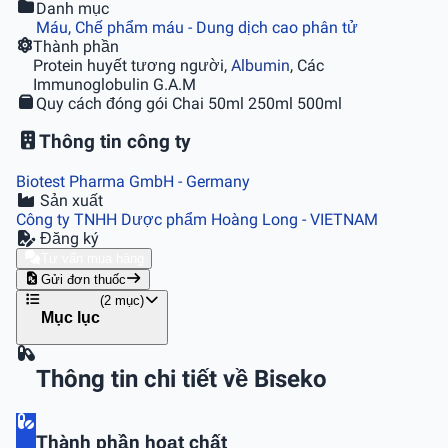
Danh mục
Máu, Chế phẩm máu - Dung dịch cao phân tử
Thành phần
Protein huyết tương người,
Albumin
, Các
Immunoglobulin G.A.M
Quy cách đóng gói
Chai 50ml 250ml 500ml
Thông tin công ty
Biotest Pharma GmbH
- Germany
Sản xuất
Công ty TNHH Dược phẩm Hoàng Long
- VIETNAM
Đăng ký
Tư vấn mua hàng
Gửi đơn thuốc
(2 mục)
Mục lục
Thông tin chi tiết về Biseko
Thành phần hoạt chất