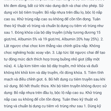
khi đem dùng, bất cứ khi nào dung dịch và chai cho phép. Sử
dụng với bộ tiêm truyền: Bỏ nắp nhựa trên đầu lọ, bộc lộ nắp
cao su. Khử trùng nắp cao su không để cồn tồn đọng. Tuân
theo kỹ thuật vô trùng và chuẩn bị dụng cụ tiêm vô trùng như
sau 1. Ðóng khóa của bộ dây truyền (chảy tương đương 15
giọt/mL Albumin 5% và 19 giọt/mL Albumin 20% hay 25%). 2.
Lật ngược chai chọc kim thẳng vào chính giữa nắp. Không
chọc nghiêng hoặc xoay vặn. 3. Lập tức lật ngược chai để tạo
tự động mức dịch thích hợp trong buồng nhỏ giọt (đầy một
nửa). 4. Lắp kim tiêm vào bộ dây truyền, mở khóa và đuổi
không khí khỏi kim và dây truyền, rồi đóng khóa. 5. Tiêm tĩnh
mạch và điều chỉnh giọt. 6. Bỏ hết dụng cụ tiêm truyền sau khi
sử dụng. Bỏ hết thuốc thừa. Khi bộ tiêm truyền không được sử
dụng: Bỏ nắp nhựa trên đầu lọ, bộc lộ nắp cao su. Khử trùng
nắp cao su không để cồn tồn đọng. Tuân theo kỹ thuật vô
trùng và chuẩn bị dụng cụ tiêm vô trùng như sau 1. Dùng kỹ