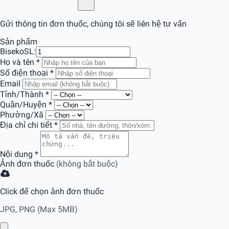
Gửi thông tin đơn thuốc, chúng tôi sẽ liên hệ tư vấn
Sản phẩm
Biseko
SL:
Họ và tên
*
Số điện thoại
*
Email
Tỉnh/Thành
*
Quận/Huyện
*
Phường/Xã
Địa chỉ chi tiết
*
Nội dung
*
Ảnh đơn thuốc
(không bắt buộc)
Click để chọn ảnh đơn thuốc
JPG, PNG (Max 5MB)