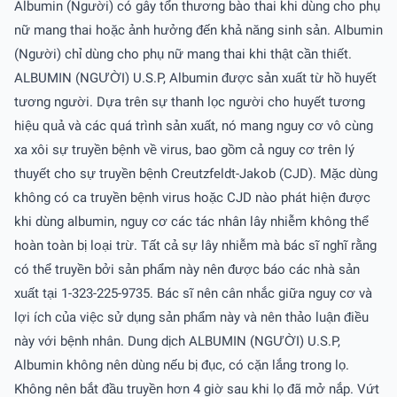
Albumin (Người) có gây tổn thương bào thai khi dùng cho phụ
nữ mang thai hoặc ảnh hưởng đến khả năng sinh sản. Albumin
(Người) chỉ dùng cho phụ nữ mang thai khi thật cần thiết.
ALBUMIN (NGƯỜI) U.S.P, Albumin được sản xuất từ hồ huyết
tương người. Dựa trên sự thanh lọc người cho huyết tương
hiệu quả và các quá trình sản xuất, nó mang nguy cơ vô cùng
xa xôi sự truyền bệnh về virus, bao gồm cả nguy cơ trên lý
thuyết cho sự truyền bệnh Creutzfeldt-Jakob (CJD). Mặc dùng
không có ca truyền bệnh virus hoặc CJD nào phát hiện được
khi dùng albumin, nguy cơ các tác nhân lây nhiễm không thể
hoàn toàn bị loại trừ. Tất cả sự lây nhiễm mà bác sĩ nghĩ rằng
có thể truyền bởi sản phẩm này nên được báo các nhà sản
xuất tại 1-323-225-9735. Bác sĩ nên cân nhắc giữa nguy cơ và
lợi ích của việc sử dụng sản phẩm này và nên thảo luận điều
này với bệnh nhân. Dung dịch ALBUMIN (NGƯỜI) U.S.P,
Albumin không nên dùng nếu bị đục, có cặn lắng trong lọ.
Không nên bắt đầu truyền hơn 4 giờ sau khi lọ đã mở nắp. Vứt