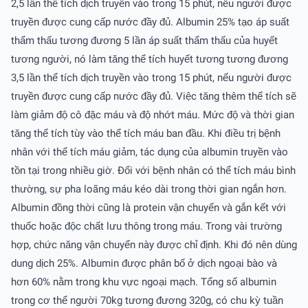
2,5 lần thể tích dịch truyền vào trong 15 phút, nếu người được
truyền được cung cấp nước đầy đủ. Albumin 25% tạo áp suất
thẩm thấu tương đương 5 lần áp suất thẩm thấu của huyết
tương người, nó làm tăng thể tích huyết tương tương đương
3,5 lần thể tích dịch truyền vào trong 15 phút, nếu người được
truyền được cung cấp nước đầy đủ. Việc tăng thêm thể tích sẽ
làm giảm độ cô đặc máu và độ nhớt máu. Mức độ và thời gian
tăng thể tích tùy vào thể tích máu ban đầu. Khi điều trị bệnh
nhân với thể tích máu giảm, tác dụng của albumin truyền vào
tồn tại trong nhiều giờ. Ðối với bệnh nhân có thể tích máu bình
thường, sự pha loãng máu kéo dài trong thời gian ngắn hơn.
Albumin đồng thời cũng là protein vận chuyển và gắn kết với
thuốc hoặc độc chất lưu thông trong máu. Trong vài trường
hợp, chức năng vận chuyển này được chỉ định. Khi đó nên dùng
dung dịch 25%. Albumin được phân bố ở dịch ngoại bào và
hơn 60% nằm trong khu vực ngoại mạch. Tổng số albumin
trong cơ thể người 70kg tương đương 320g, có chu kỳ tuần