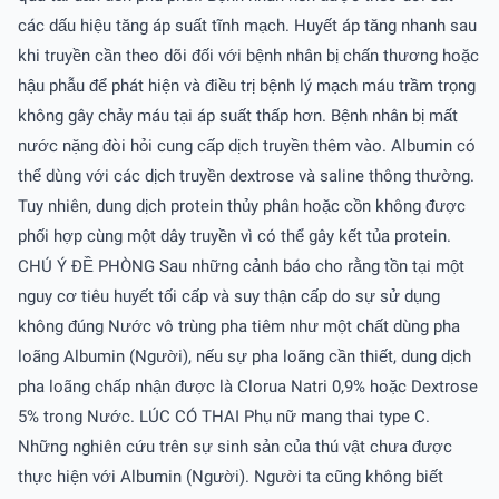
các dấu hiệu tăng áp suất tĩnh mạch. Huyết áp tăng nhanh sau
khi truyền cần theo dõi đối với bệnh nhân bị chấn thương hoặc
hậu phẫu để phát hiện và điều trị bệnh lý mạch máu trầm trọng
không gây chảy máu tại áp suất thấp hơn. Bệnh nhân bị mất
nước nặng đòi hỏi cung cấp dịch truyền thêm vào. Albumin có
thể dùng với các dịch truyền dextrose và saline thông thường.
Tuy nhiên, dung dịch protein thủy phân hoặc cồn không được
phối hợp cùng một dây truyền vì có thể gây kết tủa protein.
CHÚ Ý ÐỀ PHÒNG Sau những cảnh báo cho rằng tồn tại một
nguy cơ tiêu huyết tối cấp và suy thận cấp do sự sử dụng
không đúng Nước vô trùng pha tiêm như một chất dùng pha
loãng Albumin (Người), nếu sự pha loãng cần thiết, dung dịch
pha loãng chấp nhận được là Clorua Natri 0,9% hoặc Dextrose
5% trong Nước. LÚC CÓ THAI Phụ nữ mang thai type C.
Những nghiên cứu trên sự sinh sản của thú vật chưa được
thực hiện với Albumin (Người). Người ta cũng không biết