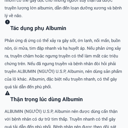
nhôm có thể gây độc cho những người suy thận đã được
truyền lượng lớn albumin, dẫn đến loạn dưỡng xương và bệnh
lý về não.
Tác dụng phụ Albumin
Phản ứng dị ứng có thể xảy ra gây sốt, ớn lạnh, nổi mẩn, buồn
nôn, ói mửa, tim đập nhanh và hạ huyết áp. Nếu phản ứng xảy
ra, truyền chậm hoặc ngưng truyền có thể làm mất các triệu
chứng trên. Nếu đã ngưng truyền và bệnh nhân đòi hỏi phải
truyền ALBUMIN (NGƯỜI) U.S.P, Albumin, nên dùng sản phẩm
của lô khác. Albumin, đặc biệt nếu truyền nhanh, có thể gây
quá tải dẫn đến phù phổi.
Thận trọng lúc dùng Albumin
ALBUMIN (NGƯỜI) U.S.P, Albumin nên được dùng cẩn thận
với bệnh nhân có dự trữ tim thấp. Truyền nhanh có thể gây
quá tải dẫn đến phù phổi. Bệnh nhân nên được theo dõi sát