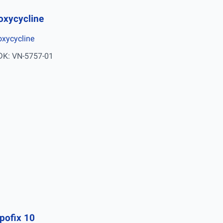
oxycycline
xycycline
ĐK: VN-5757-01
ipofix 10