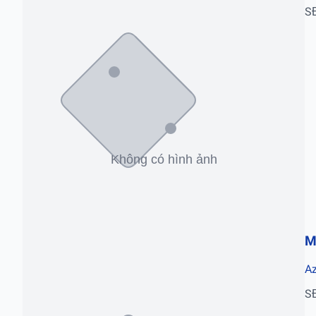
S
M
Az
S