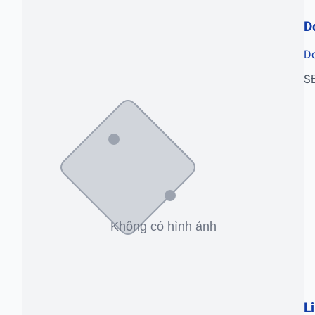
D
Do
S
L