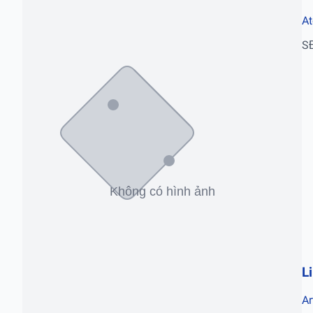
At
S
L
Ar