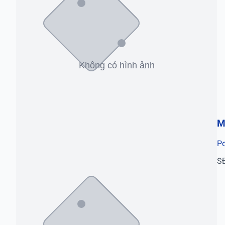
M
Po
S