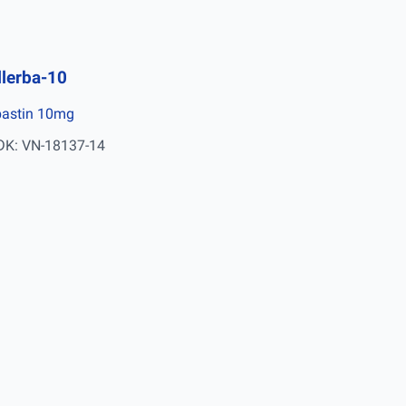
llerba-10
bastin 10mg
ĐK: VN-18137-14