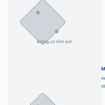
M
Az
S