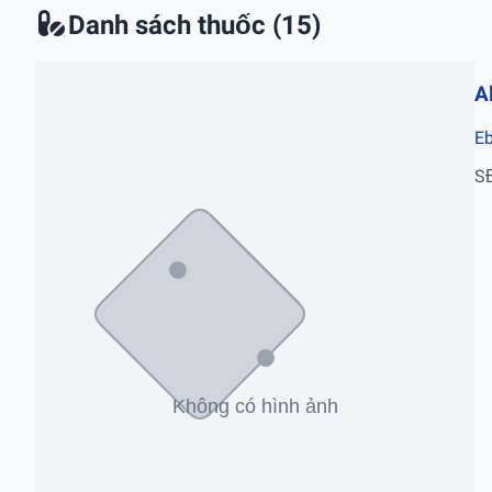
Danh sách thuốc (15)
A
E
S