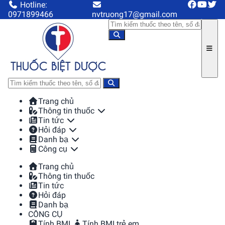
Hotline:
0971899466
nvtruong17@gmail.com
Trang chủ
Thông tin thuốc
Tin tức
Hỏi đáp
Danh bạ
Công cụ
Trang chủ
Thông tin thuốc
Tin tức
Hỏi đáp
Danh bạ
CÔNG CỤ
Tính BMI
Tính BMI trẻ em