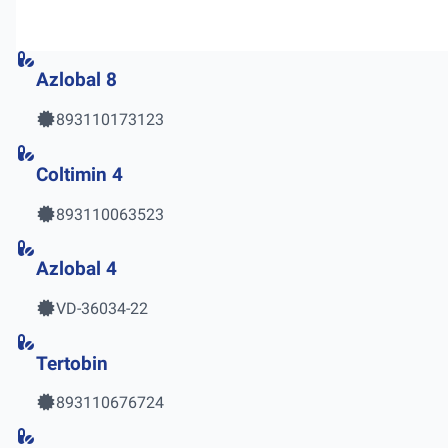
Azlobal 8
893110173123
Coltimin 4
893110063523
Azlobal 4
VD-36034-22
Tertobin
893110676724