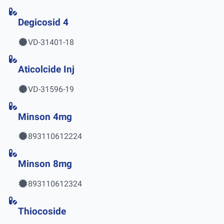
Degicosid 4
VD-31401-18
Aticolcide Inj
VD-31596-19
Minson 4mg
893110612224
Minson 8mg
893110612324
Thiocoside