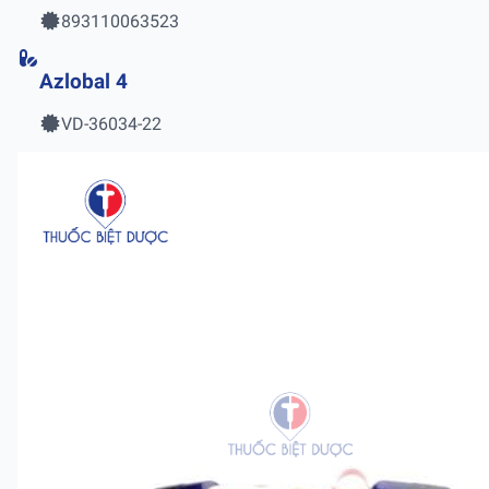
893110063523
Azlobal 4
VD-36034-22