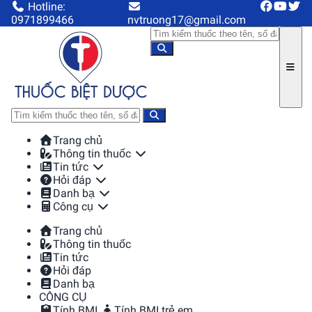
Hotline:
0971899466
nvtruong17@gmail.com
Trang chủ
Thông tin thuốc
Tin tức
Hỏi đáp
Danh bạ
Công cụ
Trang chủ
Thông tin thuốc
Tin tức
Hỏi đáp
Danh bạ
CÔNG CỤ
Tính BMI
Tính BMI trẻ em