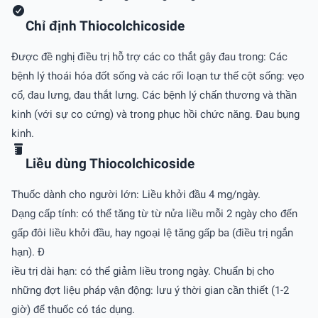
Chỉ định Thiocolchicoside
Ðược đề nghị điều trị hỗ trợ các co thắt gây đau trong: Các
bệnh lý thoái hóa đốt sống và các rối loạn tư thế cột sống: vẹo
cổ, đau lưng, đau thắt lưng. Các bệnh lý chấn thương và thần
kinh (với sự co cứng) và trong phục hồi chức năng. Ðau bụng
kinh.
Liều dùng Thiocolchicoside
Thuốc dành cho người lớn: Liều khởi đầu 4 mg/ngày.
Dạng cấp tính: có thể tăng từ từ nửa liều mỗi 2 ngày cho đến
gấp đôi liều khởi đầu, hay ngoại lệ tăng gấp ba (điều trị ngắn
hạn). Ð
iều trị dài hạn: có thể giảm liều trong ngày. Chuẩn bị cho
những đợt liệu pháp vận động: lưu ý thời gian cần thiết (1-2
giờ) để thuốc có tác dụng.