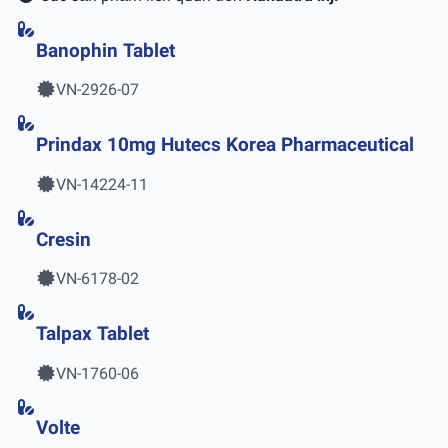
Banophin Tablet
VN-2926-07
Prindax 10mg Hutecs Korea Pharmaceutical
VN-14224-11
Cresin
VN-6178-02
Talpax Tablet
VN-1760-06
Volte