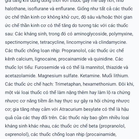
gia tăng khi dùng đồng thời với thuốc gây mê bay hơi, như
halothane, isoflurane và enflurane. Giống như tất cả các thuốc
ức chế thần kinh cơ không khử cực, độ sâu và/hoặc thời gian
ức chế thần kinh cơ có thể tăng do tương tác với các thuốc
sau: Các kháng sinh, trong đó có aminoglycoside, polymyxine,
spectinomycine, tetracycline, lincomycine và clindamycine.
Các thuốc chống loạn nhịp: Propranolol, các thuốc ức chế
kênh calcium, lignocaine, procainamide và quinidine. Các
thuốc lợi tiểu: Furosemide và có thể là mannitol, thiazide và
acetazolamide. Magnesium sulfate. Ketamine. Muối lithium.
Các thuốc ức chế hạch: Trimetaphan, hexamethonium. Ðôi khi,
một vài loại thuốc có thể làm nặng thêm hay làm lộ ra chứng
nhược cơ năng tiềm ẩn hay thực sự gây ra hội chứng nhược
cơ; gia tăng nhạy cảm với Atracurium besylate có thể là hậu
quả của các thay đổi trên. Các thuốc này bao gồm nhiều loại
kháng sinh khác nhau, các thuốc ức chế beta (propranolol,
oxprenolol), các thuốc chống loạn nhịp (procainamide,