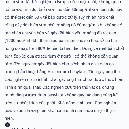
hai in vitro là thử nghiệm u lympho ở chuột nhắt, không quan
sát được tính đột biến với liều đến 60mcg/ml-với nồng độ này
có thể diệt đến 50% tế bào được xử lý, tuy nhiên hợp chất
cũng gây đột biến vừa phải ở nồng độ 80mcg/ml khi không có
tác nhân chuyển hóa và gây đột biến yếu ở nồng độ rất cao
(1200mcg/ml) khi thêm vào các men chuyển hóa. Ở cả hai
nồng độ này, trên 80% tế bào bị tiêu diệt. Ðứng về mặt bản chất
sự tiếp xúc của atracurium ở người, có thể không cần quan
tâm đến nguy cơ gây đột biến cho bệnh nhân chịu giãn cơ
trong phẫu thuật bằng Atracurium besylate. Tính gây ung thư:
Các nghiên cứu về tính chất gây ung thư chưa được thực hiện.
Tính sinh quái thai: Các nghiên cứu trên thú vật đã chứng
minh rằng Atracurium besylate không gây tác dụng đáng kể
trên sự phát triển của phôi. Khả năng sinh sản: Các nghiên
cứu về ảnh hưởng lên khả năng sinh sản chưa được thực
hiện.