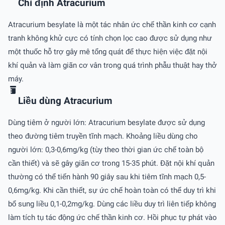
Chỉ định Atracurium
Atracurium besylate là một tác nhân ức chế thần kinh cơ cạnh
tranh không khử cực có tính chọn lọc cao được sử dụng như
một thuốc hỗ trợ gây mê tổng quát để thực hiện việc đặt nội
khí quản và làm giãn cơ vân trong quá trình phẫu thuật hay thở
máy.
Liều dùng Atracurium
Dùng tiêm ở người lớn: Atracurium besylate được sử dụng
theo đường tiêm truyền tĩnh mạch. Khoảng liều dùng cho
người lớn: 0,3-0,6mg/kg (tùy theo thời gian ức chế toàn bộ
cần thiết) và sẽ gây giãn cơ trong 15-35 phút. Ðặt nội khí quản
thường có thể tiến hành 90 giây sau khi tiêm tĩnh mạch 0,5-
0,6mg/kg. Khi cần thiết, sự ức chế hoàn toàn có thể duy trì khi
bổ sung liều 0,1-0,2mg/kg. Dùng các liều duy trì liên tiếp không
làm tích tụ tác động ức chế thần kinh cơ. Hồi phục tự phát vào