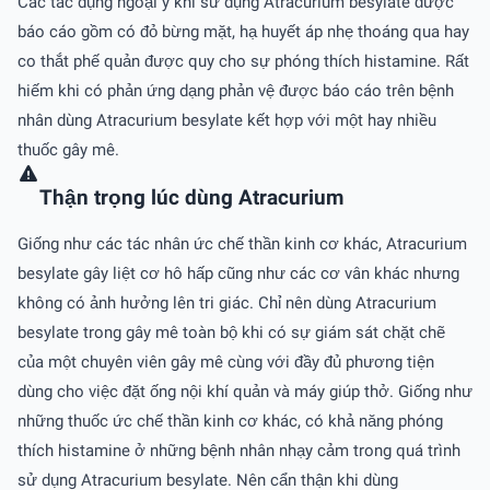
Các tác dụng ngoại ý khi sử dụng Atracurium besylate được
báo cáo gồm có đỏ bừng mặt, hạ huyết áp nhẹ thoáng qua hay
co thắt phế quản được quy cho sự phóng thích histamine. Rất
hiếm khi có phản ứng dạng phản vệ được báo cáo trên bệnh
nhân dùng Atracurium besylate kết hợp với một hay nhiều
thuốc gây mê.
Thận trọng lúc dùng Atracurium
Giống như các tác nhân ức chế thần kinh cơ khác, Atracurium
besylate gây liệt cơ hô hấp cũng như các cơ vân khác nhưng
không có ảnh hưởng lên tri giác. Chỉ nên dùng Atracurium
besylate trong gây mê toàn bộ khi có sự giám sát chặt chẽ
của một chuyên viên gây mê cùng với đầy đủ phương tiện
dùng cho việc đặt ống nội khí quản và máy giúp thở. Giống như
những thuốc ức chế thần kinh cơ khác, có khả năng phóng
thích histamine ở những bệnh nhân nhạy cảm trong quá trình
sử dụng Atracurium besylate. Nên cẩn thận khi dùng