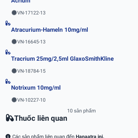
Acrium
VN-17122-13
Atracurium-Hameln 10mg/ml
VN-16645-13
Tracrium 25mg/2,5ml GlaxoSmithKline
VN-18784-15
Notrixum 10mg/ml
VN-10227-10
10 sản phẩm
Thuốc liên quan
Các sản phẩm liên quan đến
Hanaatra inj.