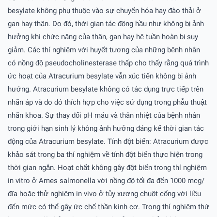
besylate không phụ thuộc vào sự chuyển hóa hay đào thải ở
gan hay thận. Do đó, thời gian tác động hầu như không bị ảnh
hưởng khi chức năng của thận, gan hay hệ tuần hoàn bị suy
giảm. Các thí nghiệm với huyết tương của những bệnh nhân
có nồng độ pseudocholinesterase thấp cho thấy rằng quá trình
ức hoạt của Atracurium besylate vẫn xúc tiến không bị ảnh
hưởng. Atracurium besylate không có tác dụng trực tiếp trên
nhãn áp và do đó thích hợp cho việc sử dụng trong phẫu thuật
nhãn khoa. Sự thay đổi pH máu và thân nhiệt của bệnh nhân
trong giới hạn sinh lý không ảnh hưởng đáng kể thời gian tác
động của Atracurium besylate. Tính đột biến: Atracurium được
khảo sát trong ba thí nghiệm về tính đột biến thực hiện trong
thời gian ngắn. Hoạt chất không gây đột biến trong thí nghiệm
in vitro ở Ames salmonella với nồng độ tối đa đến 1000 mcg/
đĩa hoặc thử nghiệm in vivo ở tủy xương chuột cống với liều
đến mức có thể gây ức chế thần kinh cơ. Trong thí nghiệm thứ