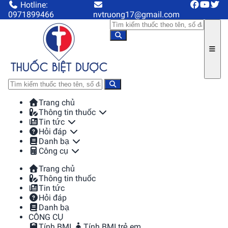
Hotline:
0971899466
nvtruong17@gmail.com
Trang chủ
Thông tin thuốc
Tin tức
Hỏi đáp
Danh bạ
Công cụ
Trang chủ
Thông tin thuốc
Tin tức
Hỏi đáp
Danh bạ
CÔNG CỤ
Tính BMI
Tính BMI trẻ em