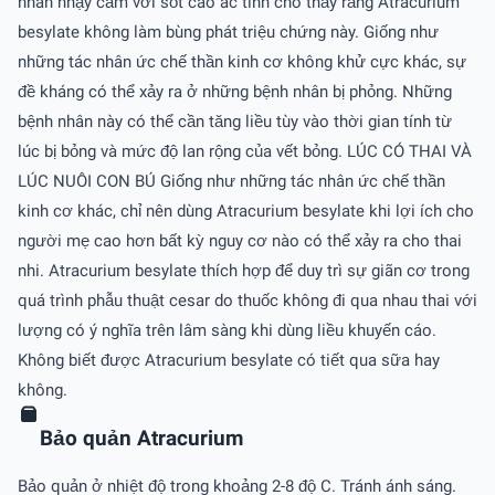
nhân nhạy cảm với sốt cao ác tính cho thấy rằng Atracurium
besylate không làm bùng phát triệu chứng này. Giống như
những tác nhân ức chế thần kinh cơ không khử cực khác, sự
đề kháng có thể xảy ra ở những bệnh nhân bị phỏng. Những
bệnh nhân này có thể cần tăng liều tùy vào thời gian tính từ
lúc bị bỏng và mức độ lan rộng của vết bỏng. LÚC CÓ THAI VÀ
LÚC NUÔI CON BÚ Giống như những tác nhân ức chế thần
kinh cơ khác, chỉ nên dùng Atracurium besylate khi lợi ích cho
người mẹ cao hơn bất kỳ nguy cơ nào có thể xảy ra cho thai
nhi. Atracurium besylate thích hợp để duy trì sự giãn cơ trong
quá trình phẫu thuật cesar do thuốc không đi qua nhau thai với
lượng có ý nghĩa trên lâm sàng khi dùng liều khuyến cáo.
Không biết được Atracurium besylate có tiết qua sữa hay
không.
Bảo quản Atracurium
Bảo quản ở nhiệt độ trong khoảng 2-8 độ C. Tránh ánh sáng.