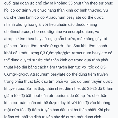
cuối giai đoạn ức chế xảy ra khoảng 35 phút tính theo sự phục
hồi co cơ đến 95% chức năng thần kinh cơ bình thường. Sự
ức chế thần kinh cơ do Atracurium besylate có thể được
nhanh chóng hóa giải với liều chuẩn các thuốc kháng
cholinesterase, như neostigmine và endrophonium, với
atropin kèm theo hay sử dụng sẵn trước, mà không gây tái
giãn cơ. Dùng tiêm truyền ở người lớn: Sau khi tiêm nhanh
khởi đầu một lượng 0,3-0,6mg/kg/giờ, Atracurium besylate có
thể dùng duy trì sự ức chế thần kinh cơ trong quá trình phẫu
thuật kéo dài bằng cách tiêm truyền liên tục với tốc độ 0,3-
0,6mg/kg/giờ. Atracurium besylate có thể dùng tiêm truyền
trong phẫu thuật bắc cầu tim phổi với tốc độ tiêm truyền được
khuyến cáo. Sự hạ thấp thân nhiệt đến nhiệt độ 25-26 độ C làm
giảm tốc độ bất hoạt của atracurium, do đó sự ức chế thần
kinh cơ toàn phần có thể được duy trì với tốc độ vào khoảng
một nửa tốc độ tiêm truyền ban đầu khi hạ thân nhiệt Khi pha
loãng với những dịch truyền này để được một dung dịch