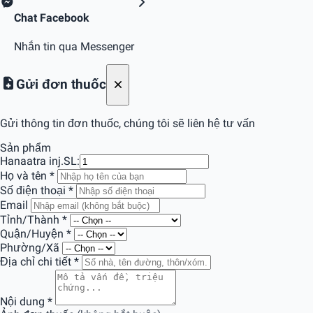
Chat Facebook
Nhắn tin qua Messenger
Gửi đơn thuốc
Gửi thông tin đơn thuốc, chúng tôi sẽ liên hệ tư vấn
Sản phẩm
Hanaatra inj.
SL:
Họ và tên
*
Số điện thoại
*
Email
Tỉnh/Thành
*
Quận/Huyện
*
Phường/Xã
Địa chỉ chi tiết
*
Nội dung
*