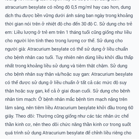
atracurium besylate có nồng độ 0,5 mg/ml hay cao hơn, dung
dịch thu được bền vững dưới ánh sáng ban ngày trong khoảng
thời gian nói trên ở nhiệt độ cho đến 30 độ C. Sử dụng cho trẻ
em: Liều lượng ở trẻ em trên 1 tháng tuổi cũng giống như liều
cho người lớn tính theo trong lượng cơ thể. Sử dụng cho
người già: Atracurium besylate có thể sử dụng ở liều chuẩn
cho bệnh nhân cao tuổi. Tuy nhiên nên dùng liều khởi đầu thấp
nhất trong khoảng liều sử dụng và tiêm thật chậm. Sử dụng
cho bệnh nhân suy thận và/hoặc suy gan: Atracurium besylate
có thể được sử dụng ở liều chuẩn ở tất cả các mức độ suy
thận hoặc suy gan, kể cả ở giai đoạn cuối. Sử dụng cho bệnh
nhân tim mạch: Ở bệnh nhân mắc bệnh tim mạch nặng trên
lâm sàng, nên tiêm liều Atracurium besylate khởi đầu trong 60
giây. Theo dõi: Thường cũng giống như các tác nhân ức chế
thần kinh cơ, nên theo dõi chức năng thần kinh cơ trong suốt
quá trình sử dụng Atracurium besylate để chỉnh liều riêng cho