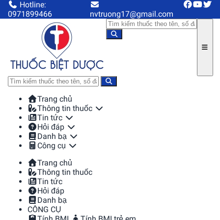
Hotline:
0971899466
nvtruong17@gmail.com
Trang chủ
Thông tin thuốc
Tin tức
Hỏi đáp
Danh bạ
Công cụ
Trang chủ
Thông tin thuốc
Tin tức
Hỏi đáp
Danh bạ
CÔNG CỤ
Tính BMI
Tính BMI trẻ em