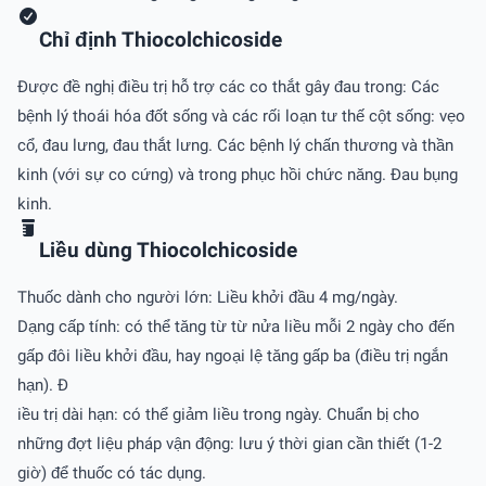
Chỉ định Thiocolchicoside
Ðược đề nghị điều trị hỗ trợ các co thắt gây đau trong: Các
bệnh lý thoái hóa đốt sống và các rối loạn tư thế cột sống: vẹo
cổ, đau lưng, đau thắt lưng. Các bệnh lý chấn thương và thần
kinh (với sự co cứng) và trong phục hồi chức năng. Ðau bụng
kinh.
Liều dùng Thiocolchicoside
Thuốc dành cho người lớn: Liều khởi đầu 4 mg/ngày.
Dạng cấp tính: có thể tăng từ từ nửa liều mỗi 2 ngày cho đến
gấp đôi liều khởi đầu, hay ngoại lệ tăng gấp ba (điều trị ngắn
hạn). Ð
iều trị dài hạn: có thể giảm liều trong ngày. Chuẩn bị cho
những đợt liệu pháp vận động: lưu ý thời gian cần thiết (1-2
giờ) để thuốc có tác dụng.