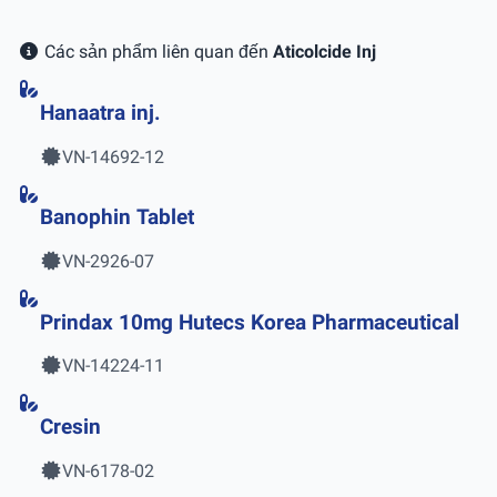
Các sản phẩm liên quan đến
Aticolcide Inj
Hanaatra inj.
VN-14692-12
Banophin Tablet
VN-2926-07
Prindax 10mg Hutecs Korea Pharmaceutical
VN-14224-11
Cresin
VN-6178-02