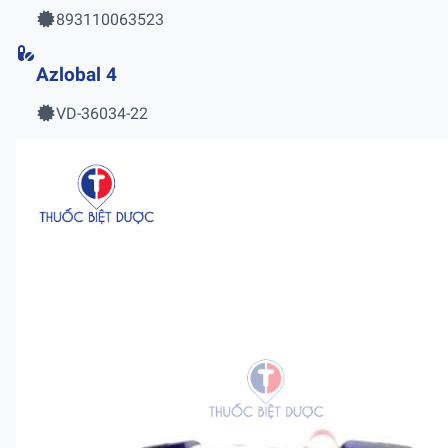
893110063523
Azlobal 4
VD-36034-22