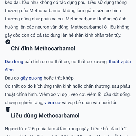
kéo dài, hầu như không có tác dụng phụ. Liều sử dụng thông
thường của Methocarbamol không làm giảm sức cơ bình
thường cũng như phản xạ cơ. Methocarbamol không có ảnh
hưởng lên các neuron vận động. Methocarbamol ở liều không
gây độc còn có cả tác dụng lên hệ thần kinh phần trên tủy.
Chỉ định Methocarbamol
Ðau lưng
cấp tính do co thắt cơ, co thắt cơ xương,
thoát vị đĩa
đệm
.
Ðau do
gãy xương
hoặc trật khớp.
Co thắt cơ do kích ứng thần kinh hoặc chấn thương, sau phẫu
thuật chỉnh hình. Viêm xơ vi sợi, vẹo cơ, viêm lồi cầu đốt sống,
chứng nghiến răng,
viêm cơ
và vọp bẻ chân vào buổi tối.
Liều dùng Methocarbamol
Người lớn: 2-6g chia làm 4 lần trong ngày. Liều khởi đầu là 2