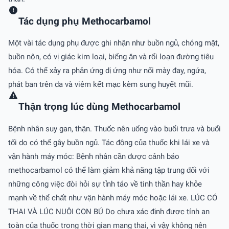
Tác dụng phụ Methocarbamol
Một vài tác dụng phụ được ghi nhận như buồn ngủ, chóng mặt,
buồn nôn, có vị giác kim loại, biếng ăn và rối loạn đường tiêu
hóa. Có thể xảy ra phản ứng dị ứng như nổi mày đay, ngứa,
phát ban trên da và viêm kết mạc kèm sung huyết mũi.
Thận trọng lúc dùng Methocarbamol
Bệnh nhân suy gan, thận. Thuốc nên uống vào buổi trưa và buổi
tối do có thể gây buồn ngủ. Tác động của thuốc khi lái xe và
vận hành máy móc: Bệnh nhân cần được cảnh báo
methocarbamol có thể làm giảm khả năng tập trung đối với
những công việc đòi hỏi sự tỉnh táo về tinh thần hay khỏe
mạnh về thể chất như vận hành máy móc hoặc lái xe. LÚC CÓ
THAI VÀ LÚC NUÔI CON BÚ Do chưa xác định được tính an
toàn của thuốc trong thời gian mang thai, vì vậy không nên