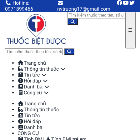
Hotline:
0971899466
nvtruong17@gmail.com
Trang chủ
Thông tin thuốc
Tin tức
Hỏi đáp
Danh bạ
Công cụ
Trang chủ
Thông tin thuốc
Tin tức
Hỏi đáp
Danh bạ
CÔNG CỤ
Tính BMI
Tính BMI trẻ em