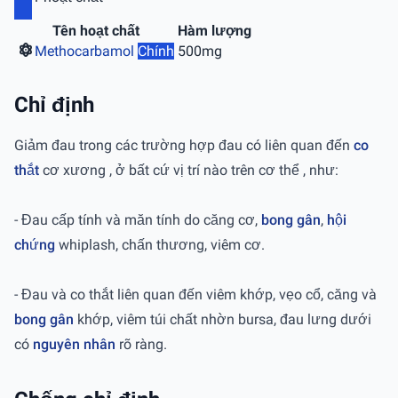
Tên hoạt chất
Hàm lượng
Methocarbamol
Chính
500mg
Chỉ định
Giảm đau trong các trường hợp đau có liên quan đến
co
thắt
cơ xương , ở bất cứ vị trí nào trên cơ thể , như:
- Đau cấp tính và măn tính do căng cơ,
bong gân
,
hội
chứng
whiplash, chấn thương, viêm cơ.
- Đau và co thắt liên quan đến viêm khớp, vẹo cổ, căng và
bong gân
khớp, viêm túi chất nhờn bursa, đau lưng dưới
có
nguyên nhân
rõ ràng.