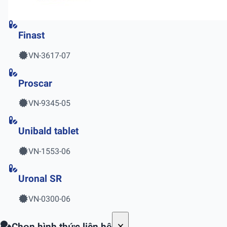
Finast
VN-3617-07
Proscar
VN-9345-05
Unibald tablet
VN-1553-06
Uronal SR
VN-0300-06
Chọn hình thức liên hệ