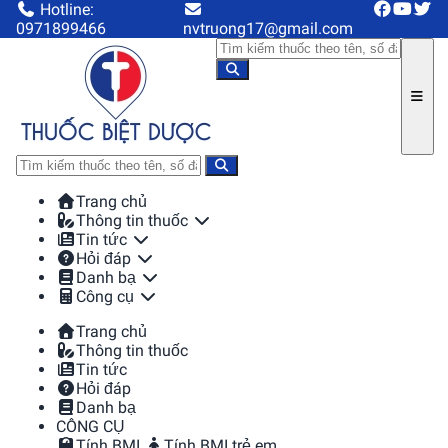
Hotline:
0971899466
nvtruong17@gmail.com
Trang chủ
Thông tin thuốc
Tin tức
Hỏi đáp
Danh bạ
Công cụ
Trang chủ
Thông tin thuốc
Tin tức
Hỏi đáp
Danh bạ
CÔNG CỤ
Tính BMI
Tính BMI trẻ em