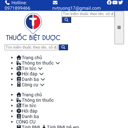
Hotline:
0971899466
nvtruong17@gmail.com
Trang chủ
Thông tin thuốc
Tin tức
Hỏi đáp
Danh bạ
Công cụ
Trang chủ
Thông tin thuốc
Tin tức
Hỏi đáp
Danh bạ
CÔNG CỤ
Tính BMI
Tính BMI trẻ em