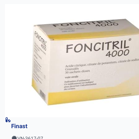
Finast
VN-3617-07