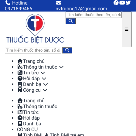
Hotline:
0971899466
nvtruong17@gmail.com
Trang chủ
Thông tin thuốc
Tin tức
Hỏi đáp
Danh bạ
Công cụ
Trang chủ
Thông tin thuốc
Tin tức
Hỏi đáp
Danh bạ
CÔNG CỤ
Tính BMI
Tính BMI trẻ em