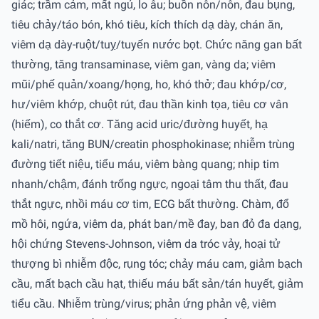
giác; trầm cảm, mất ngủ, lo âu; buồn nôn/nôn, đau bụng,
tiêu chảy/táo bón, khó tiêu, kích thích dạ dày, chán ăn,
viêm dạ dày-ruột/tuỵ/tuyến nước bọt. Chức năng gan bất
thường, tăng transaminase, viêm gan, vàng da; viêm
mũi/phế quản/xoang/họng, ho, khó thở; đau khớp/cơ,
hư/viêm khớp, chuột rút, đau thần kinh tọa, tiêu cơ vân
(hiếm), co thắt cơ. Tăng acid uric/đường huyết, hạ
kali/natri, tăng BUN/creatin phosphokinase; nhiễm trùng
đường tiết niệu, tiểu máu, viêm bàng quang; nhịp tim
nhanh/chậm, đánh trống ngực, ngoại tâm thu thất, đau
thắt ngực, nhồi máu cơ tim, ECG bất thường. Chàm, đổ
mồ hôi, ngứa, viêm da, phát ban/mề đay, ban đỏ đa dạng,
hội chứng Stevens-Johnson, viêm da tróc vảy, hoại tử
thượng bì nhiễm độc, rụng tóc; chảy máu cam, giảm bạch
cầu, mất bạch cầu hạt, thiếu máu bất sản/tán huyết, giảm
tiểu cầu. Nhiễm trùng/virus; phản ứng phản vệ, viêm