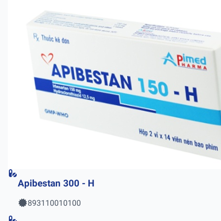
Apibestan 300 - H
893110010100