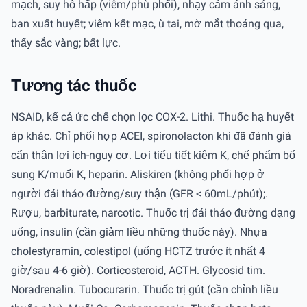
mạch, suy hô hấp (viêm/phù phổi), nhạy cảm ánh sáng,
ban xuất huyết; viêm kết mạc, ù tai, mờ mắt thoáng qua,
thấy sắc vàng; bất lực.
Tương tác thuốc
NSAID, kể cả ức chế chọn lọc COX-2. Lithi. Thuốc hạ huyết
áp khác. Chỉ phối hợp ACEI, spironolacton khi đã đánh giá
cẩn thận lợi ích-nguy cơ. Lợi tiểu tiết kiệm K, chế phẩm bổ
sung K/muối K, heparin. Aliskiren (không phối hợp ở
người đái tháo đường/suy thận (GFR < 60mL/phút);.
Rượu, barbiturate, narcotic. Thuốc trị đái tháo đường dạng
uống, insulin (cần giảm liều những thuốc này). Nhựa
cholestyramin, colestipol (uống HCTZ trước ít nhất 4
giờ/sau 4-6 giờ). Corticosteroid, ACTH. Glycosid tim.
Noradrenalin. Tubocurarin. Thuốc trị gút (cần chỉnh liều