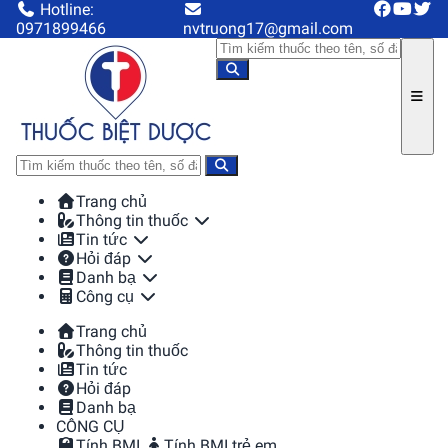
Hotline:
0971899466
nvtruong17@gmail.com
Trang chủ
Thông tin thuốc
Tin tức
Hỏi đáp
Danh bạ
Công cụ
Trang chủ
Thông tin thuốc
Tin tức
Hỏi đáp
Danh bạ
CÔNG CỤ
Tính BMI
Tính BMI trẻ em