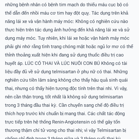
những bệnh nhân có bệnh tim mạch do thiếu máu cục bộ có
thể dẫn đến nhồi máu cơ tim hay đột quỵ. Tác dụng trên khả
năng lái xe và vận hành máy móc: Không có nghiên cứu nào
thực hiện trên tác dụng ảnh hưởng đến khả năng lái xe và sử
dụng máy móc. Tuy nhiên, khi lái xe hoặc vận hành máy móc
phải ghi nhớ rằng tình trạng chóng mặt hoặc ngủ lơ mơ có thể
thỉnh thoảng xuất hiện khi đang sử dụng thuốc điều trị cao
huyết áp. LÚC CÓ THAI VÀ LÚC NUÔI CON BÚ Không có tài
liệu đầy đủ về sử dụng telmisartan ở phụ nữ có thai. Những
nghiên cứu tiền lâm sàng không cho thấy hậu quả sinh quái
thai, nhưng có thấy hiện tượng độc tính trên thai nhi. Vì vậy,
nên cần thận trọng, tốt nhất là không sử dụng telmisartan
trong 3 tháng đầu thai kỳ. Cần chuyển sang chế độ điều trị
thích hợp trước khi chuẩn bị mang thai. Các chất tác động
trực tiếp trên hệ thống Renin-Angiotensin có thể gây tổn
thương thậm chí tử vong cho thai nhi; vì vậy Telmisartan bị
chống chỉ định trong 3 tháng giữa và 3 tháng cuối thai kỳ.