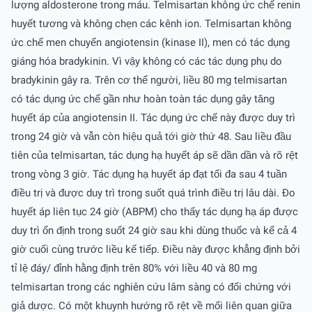
lượng aldosterone trong máu. Telmisartan không ức chế renin
huyết tương và không chẹn các kênh ion. Telmisartan không
ức chế men chuyển angiotensin (kinase II), men có tác dụng
giáng hóa bradykinin. Vì vậy không có các tác dụng phụ do
bradykinin gây ra. Trên cơ thể người, liều 80 mg telmisartan
có tác dụng ức chế gần như hoàn toàn tác dụng gây tăng
huyết áp của angiotensin II. Tác dụng ức chế này được duy trì
trong 24 giờ và vẫn còn hiệu quả tới giờ thứ 48. Sau liều đầu
tiên của telmisartan, tác dụng hạ huyết áp sẽ dần dần và rõ rệt
trong vòng 3 giờ. Tác dụng hạ huyết áp đạt tối đa sau 4 tuần
điều trị và được duy trì trong suốt quá trình điều trị lâu dài. Ðo
huyết áp liên tục 24 giờ (ABPM) cho thấy tác dụng hạ áp được
duy trì ổn định trong suốt 24 giờ sau khi dùng thuốc và kể cả 4
giờ cuối cùng trước liều kế tiếp. Ðiều này được khẳng định bởi
tỉ lệ đáy/ đỉnh hằng định trên 80% với liều 40 và 80 mg
telmisartan trong các nghiên cứu lâm sàng có đối chứng với
giả dược. Có một khuynh hướng rõ rệt về mối liên quan giữa