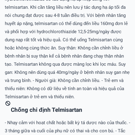
telmisartan. Khi cần tăng liều nên lưu ý tác dụng hạ áp tối đa
nói chung đạt được sau 4-8 tuần điều trị. Với bệnh nhân tăng
huyết áp nặng, telmisartan có thể dùng đến liều 160mg đơn lẻ
và phối hợp với hydrochlorothiazide 12,5-25mg/ngày được
dung nạp rất tốt và hiệu quả. Có thể uống Telmisartan cùng
hoặc không cùng thức ăn. Suy thận: Không cần chỉnh liều ở
bệnh nhân bị suy thận kể cả bệnh nhân đang chạy thận nhân
tạo. Telmisartan không qua được màng lọc khi lọc máu. Suy
gan: Không nên dùng quá 40mg/ngày ở bệnh nhân suy gan nhẹ
và trung bình. - Người già: Không cần chỉnh liều. - Trẻ em và
thiếu niên: Không có dữ liệu về tính an toàn và hiệu quả của
Telmisartan ở trẻ em và thiếu niên.
Chống chỉ định Telmisartan
- Nhạy cảm với hoạt chất hoặc bất kỳ tá dược nào của thuốc. -
3 tháng giữa và cuối của phụ nữ có thai và cho con bú. - Tắc