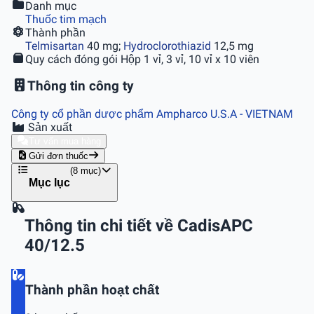
Danh mục
Thuốc tim mạch
Thành phần
Telmisartan
40 mg;
Hydroclorothiazid
12,5 mg
Quy cách đóng gói
Hộp 1 vỉ, 3 vỉ, 10 vỉ x 10 viên
Thông tin công ty
Công ty cổ phần dược phẩm Ampharco U.S.A
- VIETNAM
Sản xuất
Tư vấn mua hàng
Gửi đơn thuốc
(8 mục)
Mục lục
Thông tin chi tiết về CadisAPC
40/12.5
Thành phần hoạt chất