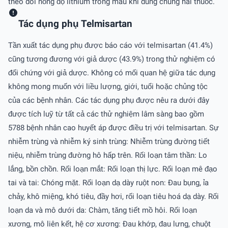
theo dõi nồng độ lithium trong máu khi dùng chung hai thuốc.
Tác dụng phụ Telmisartan
Tần xuất tác dụng phụ được báo cáo với telmisartan (41.4%)
cũng tương đương với giả dược (43.9%) trong thử nghiệm có
đối chứng với giả dược. Không có mối quan hệ giữa tác dụng
không mong muốn với liều lượng, giới, tuổi hoặc chủng tộc
của các bệnh nhân. Các tác dụng phụ được nêu ra dưới đây
được tích luỹ từ tất cả các thử nghiệm lâm sàng bao gồm
5788 bệnh nhân cao huyết áp được điều trị với telmisartan. Sự
nhiễm trùng và nhiễm ký sinh trùng: Nhiễm trùng đường tiết
niệu, nhiễm trùng đường hô hấp trên. Rối loạn tâm thần: Lo
lắng, bồn chồn. Rối loạn mắt: Rối loạn thị lực. Rối loạn mê đạo
tai và tai: Chóng mặt. Rối loạn dạ dày ruột non: Ðau bụng, ỉa
chảy, khô miệng, khó tiêu, đầy hơi, rối loạn tiêu hoá dạ dày. Rối
loạn da và mô dưới da: Chàm, tăng tiết mồ hôi. Rối loạn
xương, mô liên kết, hệ cơ xương: Ðau khớp, đau lưng, chuột