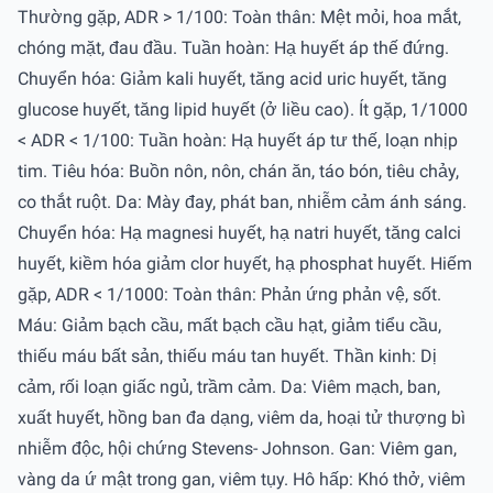
Thường gặp, ADR > 1/100: Toàn thân: Mệt mỏi, hoa mắt,
chóng mặt, đau đầu. Tuần hoàn: Hạ huyết áp thế đứng.
Chuyển hóa: Giảm kali huyết, tăng acid uric huyết, tăng
glucose huyết, tăng lipid huyết (ở liều cao). Ít gặp, 1/1000
< ADR < 1/100: Tuần hoàn: Hạ huyết áp tư thế, loạn nhịp
tim. Tiêu hóa: Buồn nôn, nôn, chán ăn, táo bón, tiêu chảy,
co thắt ruột. Da: Mày đay, phát ban, nhiễm cảm ánh sáng.
Chuyển hóa: Hạ magnesi huyết, hạ natri huyết, tăng calci
huyết, kiềm hóa giảm clor huyết, hạ phosphat huyết. Hiếm
gặp, ADR < 1/1000: Toàn thân: Phản ứng phản vệ, sốt.
Máu: Giảm bạch cầu, mất bạch cầu hạt, giảm tiểu cầu,
thiếu máu bất sản, thiếu máu tan huyết. Thần kinh: Dị
cảm, rối loạn giấc ngủ, trầm cảm. Da: Viêm mạch, ban,
xuất huyết, hồng ban đa dạng, viêm da, hoại tử thượng bì
nhiễm độc, hội chứng Stevens- Johnson. Gan: Viêm gan,
vàng da ứ mật trong gan, viêm tụy. Hô hấp: Khó thở, viêm