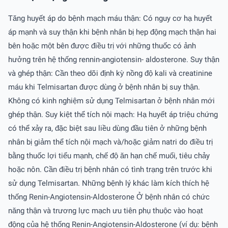
Tăng huyết áp do bệnh mạch máu thận: Có nguy cơ hạ huyết
áp mạnh và suy thận khi bệnh nhân bị hẹp động mạch thận hai
bên hoặc một bên được điều trị với những thuốc có ảnh
hưởng trên hệ thống rennin-angiotensin- aldosterone. Suy thận
và ghép thận: Cần theo dõi định kỳ nồng độ kali và creatinine
máu khi Telmisartan được dùng ở bệnh nhân bị suy thận.
Không có kinh nghiệm sử dụng Telmisartan ở bệnh nhân mới
ghép thận. Suy kiệt thể tích nội mạch: Hạ huyết áp triệu chứng
có thể xảy ra, đặc biệt sau liều dùng đầu tiên ở những bệnh
nhân bị giảm thể tích nội mạch và/hoặc giảm natri do điều trị
bằng thuốc lợi tiểu mạnh, chế độ ăn hạn chế muối, tiêu chảy
hoặc nôn. Cần điều trị bệnh nhân có tình trạng trên trước khi
sử dụng Telmisartan. Những bệnh lý khác làm kích thích hệ
thống Renin-Angiotensin-Aldosterone Ở bệnh nhân có chức
năng thận và trương lực mạch ưu tiên phụ thuộc vào hoạt
động của hệ thống Renin-Angiotensin-Aldosterone (ví dụ: bệnh