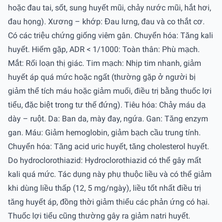
hoặc đau tai, sốt, sung huyết mũi, chảy nước mũi, hắt hơi,
đau họng). Xương – khớp: Đau lưng, đau và co thắt cơ.
Có các triệu chứng giống viêm gân. Chuyển hóa: Tăng kali
huyết. Hiếm gặp, ADR < 1/1000: Toàn thân: Phù mạch.
Mắt: Rối loạn thị giác. Tim mạch: Nhịp tim nhanh, giảm
huyết áp quá mức hoặc ngất (thường gặp ở người bị
giảm thể tích máu hoặc giảm muối, điều trị bằng thuốc lợi
tiểu, đặc biệt trong tư thế đứng). Tiêu hóa: Chảy máu dạ
dày – ruột. Da: Ban da, mày đay, ngứa. Gan: Tăng enzym
gan. Máu: Giảm hemoglobin, giảm bạch cầu trung tính.
Chuyển hóa: Tăng acid uric huyết, tăng cholesterol huyết.
Do hydroclorothiazid: Hydroclorothiazid có thể gây mất
kali quá mức. Tác dụng này phụ thuộc liều và có thể giảm
khi dùng liều thấp (12, 5 mg/ngày), liều tốt nhất điều trị
tăng huyết áp, đồng thời giảm thiểu các phản ứng có hại.
Thuốc lợi tiểu cũng thường gây ra giảm natri huyết.