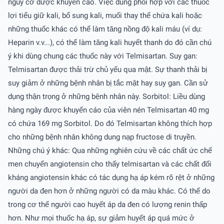
nguy cơ được khuyến cáo. Việc dùng phối hợp với các thuốc
lợi tiểu giữ kali, bổ sung kali, muối thay thế chứa kali hoặc
những thuốc khác có thể làm tăng nồng độ kali máu (ví dụ:
Heparin v.v...), có thể làm tăng kali huyết thanh do đó cần chú
ý khi dùng chung các thuốc này với Telmisartan. Suy gan:
Telmisartan được thải trừ chủ yếu qua mật. Sự thanh thải bị
suy giảm ở những bệnh nhân bị tắc mật hay suy gan. Cần sử
dụng thận trọng ở những bệnh nhân này. Sorbitol: Liều dùng
hàng ngày được khuyến cáo của viên nén Telmisartan 40 mg
có chứa 169 mg Sorbitol. Do đó Telmisartan không thích hợp
cho những bệnh nhân không dung nạp fructose di truyền.
Những chú ý khác: Qua những nghiên cứu về các chất ức chế
men chuyển angiotensin cho thấy telmisartan và các chất đối
kháng angiotensin khác có tác dụng hạ áp kém rõ rệt ở những
người da đen hơn ở những người có da màu khác. Có thể do
trong cơ thể người cao huyết áp da đen có lượng renin thấp
hơn. Như mọi thuốc hạ áp, sự giảm huyết áp quá mức ở