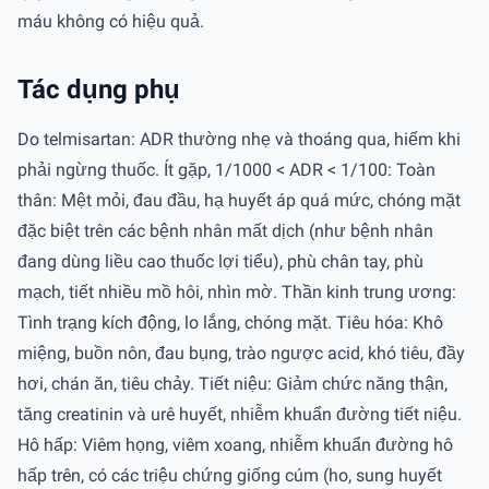
máu không có hiệu quả.
Tác dụng phụ
Do telmisartan: ADR thường nhẹ và thoáng qua, hiếm khi
phải ngừng thuốc. Ít gặp, 1/1000 < ADR < 1/100: Toàn
thân: Mệt mỏi, đau đầu, hạ huyết áp quá mức, chóng mặt
đặc biệt trên các bệnh nhân mất dịch (như bệnh nhân
đang dùng liều cao thuốc lợi tiểu), phù chân tay, phù
mạch, tiết nhiều mồ hôi, nhìn mờ. Thần kinh trung ương:
Tình trạng kích động, lo lắng, chóng mặt. Tiêu hóa: Khô
miệng, buồn nôn, đau bụng, trào ngược acid, khó tiêu, đầy
hơi, chán ăn, tiêu chảy. Tiết niệu: Giảm chức năng thận,
tăng creatinin và urê huyết, nhiễm khuẩn đường tiết niệu.
Hô hấp: Viêm họng, viêm xoang, nhiễm khuẩn đường hô
hấp trên, có các triệu chứng giống cúm (ho, sung huyết