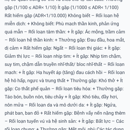
gặp (1/100 ≤ ADR< 1/10) Ít gặp (1/1000 ≤ ADR< 1/100)
Rất hiếm gặp (ADR<1/10.000) Không biết – Rối loạn hệ
miễn dịch: + Không biết: Phù mạch thần kinh, phản ứng
quá mẫn – Rối loạn tâm thần: + Ít gặp: Ác mộng, trầm cảm
– Rối loạn hệ thần kinh: + Thường gặp: Đau đầu, hoa mắt,
dị cảm + Rất hiếm gặp: Ngất – Rối loạn thị giác: + Ít gặp:
Giảm thị lực – Rối loạn nhịp tim: + Ít gặp: Nhịp tim chậm,
suy tim, chậm dẫn truyền nhĩ-thất/ bloc nhĩ-thất – Rối loạn
mạch: + Ít gặp: Hạ huyết áp (tăng) đau cách hồi – Rối loạn
hệ hô hấp, ngực và trung thất + Thường gặp: Khó thở + Ít
gặp: Co thắt phế quản – Rối loạn tiêu hóa: + Thường gặp:
Táo bón, buồn nôn, tiêu chảy + Ít gặp: Khó tiêu, đầy hơi,
nôn mửa – Rối loạn da và mô dưới da: + Ít gặp: Ngứa,
phát ban, ban đỏ + Rất hiếm gặp: Bệnh vẩy nến nặng thêm
– Rối loạn tuyến vú và hệ sinh sản: + Ít gặp: Bất lực – Các
rối loạn chung: + Thường gặp: Mệt mỏi, phù Các tác dụng