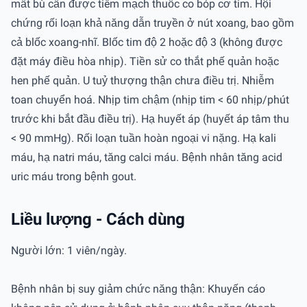
mất bù cần được tiêm mạch thuốc co bóp cơ tim. Hội
chứng rối loạn khả năng dẫn truyền ở nút xoang, bao gồm
cả blốc xoang-nhĩ. Blốc tim độ 2 hoặc độ 3 (không được
đặt máy điều hòa nhịp). Tiền sử co thắt phế quản hoặc
hen phế quản. U tuỷ thượng thận chưa điều trị. Nhiễm
toan chuyển hoá. Nhịp tim chậm (nhịp tim < 60 nhịp/phút
trước khi bắt đầu điều trị). Hạ huyết áp (huyết áp tâm thu
< 90 mmHg). Rối loạn tuần hoàn ngoại vi nặng. Hạ kali
máu, hạ natri máu, tăng calci máu. Bệnh nhân tăng acid
uric máu trong bệnh gout.
Liều lượng - Cách dùng
Người lớn: 1 viên/ngày.
Bệnh nhân bị suy giảm chức năng thận: Khuyến cáo