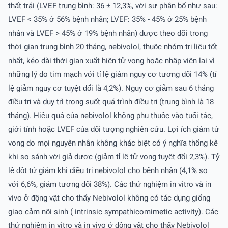
thất trái (LVEF trung bình: 36 ± 12,3%, với sự phân bố như sau:
LVEF < 35% ở 56% bệnh nhân; LVEF: 35% - 45% ở 25% bệnh
nhân và LVEF > 45% ở 19% bệnh nhân) được theo dõi trong
thời gian trung bình 20 tháng, nebivolol, thuộc nhóm trị liệu tốt
nhất, kéo dài thời gian xuất hiện tử vong hoặc nhập viện lại vì
những lý do tim mạch với tỉ lệ giảm nguy cơ tương đối 14% (tỉ
lệ giảm nguy cơ tuyệt đối là 4,2%). Nguy cơ giảm sau 6 tháng
điều trị và duy trì trong suốt quá trình điều trị (trung bình là 18
tháng). Hiệu quả của nebivolol không phụ thuộc vào tuổi tác,
giới tính hoặc LVEF của đối tượng nghiên cứu. Lợi ích giảm tử
vong do mọi nguyên nhân không khác biệt có ý nghĩa thống kê
khi so sánh với giả dược (giảm tỉ lệ tử vong tuyệt đối 2,3%). Tỷ
lệ đột tử giảm khi điều trị nebivolol cho bệnh nhân (4,1% so
với 6,6%, giảm tương đối 38%). Các thử nghiệm in vitro và in
vivo ở động vật cho thấy Nebivolol không có tác dụng giống
giao cảm nội sinh ( intrinsic sympathicomimetic activity). Các
thử nghiệm in vitro và in vivo ở động vật cho thấy Nebivolol