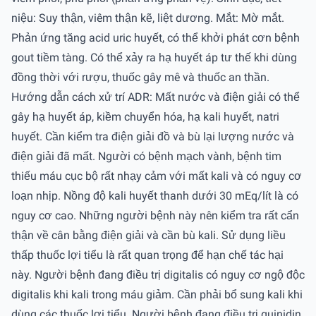
niệu: Suy thận, viêm thận kẽ, liệt dương. Mắt: Mờ mắt.
Phản ứng tăng acid uric huyết, có thể khởi phát cơn bệnh
gout tiềm tàng. Có thể xảy ra hạ huyết áp tư thế khi dùng
đồng thời với rượu, thuốc gây mê và thuốc an thần.
Hướng dẫn cách xử trí ADR: Mất nước và điện giải có thể
gây hạ huyết áp, kiềm chuyển hóa, hạ kali huyết, natri
huyết. Cần kiểm tra điện giải đồ và bù lại lượng nước và
điện giải đã mất. Người có bệnh mạch vành, bệnh tim
thiếu máu cục bộ rất nhạy cảm với mất kali và có nguy cơ
loạn nhịp. Nồng độ kali huyết thanh dưới 30 mEq/lít là có
nguy cơ cao. Những người bệnh này nên kiểm tra rất cẩn
thận về cân bằng điện giải và cần bù kali. Sử dụng liều
thấp thuốc lợi tiểu là rất quan trọng để hạn chế tác hại
này. Người bệnh đang điều trị digitalis có nguy cơ ngộ độc
digitalis khi kali trong máu giảm. Cần phải bổ sung kali khi
dùng các thuốc lợi tiểu. Người bệnh đang điều trị quinidin