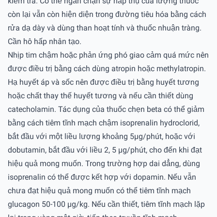
kiểm tra. Có thể ngăn chặn sự hấp thụ của lượng thuốc
còn lại vẫn còn hiện diện trong đường tiêu hóa bằng cách
rửa dạ dày và dùng than hoạt tính và thuốc nhuận tràng.
Cần hô hấp nhân tạo.
Nhịp tim chậm hoặc phản ứng phó giao cảm quá mức nên
được điều trị bằng cách dùng atropin hoặc methylatropin.
Hạ huyết áp và sốc nên được điều trị bằng huyết tương
hoặc chất thay thế huyết tương và nếu cần thiết dùng
catecholamin. Tác dụng của thuốc chẹn beta có thể giảm
bằng cách tiêm tĩnh mạch chậm isoprenalin hydroclorid,
bắt đầu với một liều lượng khoảng 5µg/phút, hoặc với
dobutamin, bắt đầu với liều 2, 5 µg/phút, cho đến khi đạt
hiệu quả mong muốn. Trong trường hợp dai dẳng, dùng
isoprenalin có thể được kết hợp với dopamin. Nếu vẫn
chưa đạt hiệu quả mong muốn có thể tiêm tĩnh mạch
glucagon 50-100 µg/kg. Nếu cần thiết, tiêm tĩnh mạch lặp