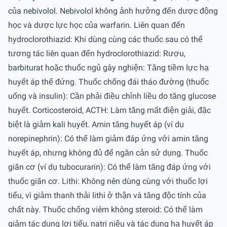
của nebivolol. Nebivolol không ảnh hưởng đến dược động
học và dược lực học của warfarin. Liên quan đến
hydroclorothiazid: Khi dùng cùng các thuốc sau có thể
tương tác liên quan đến hydroclorothiazid: Rượu,
barbiturat hoặc thuốc ngủ gây nghiện: Tăng tiềm lực hạ
huyết áp thế đứng. Thuốc chống đái tháo đường (thuốc
uống và insulin): Cần phải điều chỉnh liều do tăng glucose
huyết. Corticosteroid, ACTH: Làm tăng mất điện giải, đặc
biệt là giảm kali huyết. Amin tăng huyết áp (ví dụ
norepinephrin): Có thể làm giảm đáp ứng với amin tăng
huyết áp, nhưng không đủ để ngăn cản sử dụng. Thuốc
giãn cơ (ví dụ tubocurarin): Có thể làm tăng đáp ứng với
thuốc giãn cơ. Lithi: Không nên dùng cùng với thuốc lợi
tiểu, vì giảm thanh thải lithi ở thận và tăng độc tính của
chất này. Thuốc chống viêm không steroid: Có thể làm
giảm tác dụng lợi tiểu, natri niệu và tác dụng hạ huyết áp