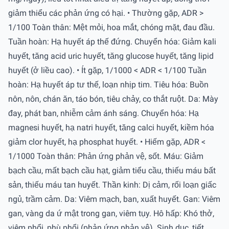
giảm thiểu các phản ứng có hại. • Thường gặp, ADR >
1/100 Toàn thân: Mệt mỏi, hoa mắt, chóng mặt, đau đầu.
Tuần hoàn: Hạ huyết áp thế đứng. Chuyển hóa: Giảm kali
huyết, tăng acid uric huyết, tăng glucose huyết, tăng lipid
huyết (ở liều cao). • Ít gặp, 1/1000 < ADR < 1/100 Tuần
hoàn: Hạ huyết áp tư thế, loạn nhịp tim. Tiêu hóa: Buồn
nôn, nôn, chán ăn, táo bón, tiêu chảy, co thắt ruột. Da: Mày
đay, phát ban, nhiễm cảm ánh sáng. Chuyển hóa: Hạ
magnesi huyết, hạ natri huyết, tăng calci huyết, kiềm hóa
giảm clor huyết, hạ phosphat huyết. • Hiếm gặp, ADR <
1/1000 Toàn thân: Phản ứng phản vệ, sốt. Máu: Giảm
bạch cầu, mất bạch cầu hạt, giảm tiểu cầu, thiếu máu bất
sản, thiếu máu tan huyết. Thần kinh: Dị cảm, rối loạn giấc
ngủ, trầm cảm. Da: Viêm mạch, ban, xuất huyết. Gan: Viêm
gan, vàng da ứ mật trong gan, viêm tụy. Hô hấp: Khó thở,
viêm phổi, phù phổi (phản ứng phản vệ). Sinh dục, tiết