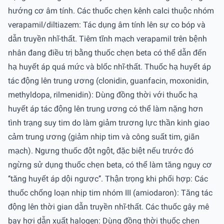
hướng cơ âm tính. Các thuốc chẹn kênh calci thuộc nhóm
verapamil/diltiazem: Tác dụng âm tính lên sự co bóp và
dẫn truyền nhĩ-thất. Tiêm tĩnh mạch verapamil trên bệnh
nhân đang điều trị bằng thuốc chẹn beta có thể dẫn đến
hạ huyết áp quá mức và blốc nhĩ-thất. Thuốc hạ huyết áp
tác động lên trung ương (clonidin, guanfacin, moxonidin,
methyldopa, rilmenidin): Dùng đồng thời với thuốc hạ
huyết áp tác động lên trung ương có thể làm nặng hơn
tình trạng suy tim do làm giảm trương lực thần kinh giao
cảm trung ương (giảm nhịp tim và công suất tim, giãn
mạch). Ngưng thuốc đột ngột, đặc biệt nếu trước đó
ngừng sử dụng thuốc chẹn beta, có thể làm tăng nguy cơ
‘‘tăng huyết áp dội ngược’’. Thận trọng khi phối hợp: Các
thuốc chống loạn nhịp tim nhóm III (amiodaron): Tăng tác
động lên thời gian dẫn truyền nhĩ-thất. Các thuốc gây mê
bay hơi dẫn xuất halogen: Dùng đồng thời thuốc chẹn