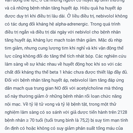
vận động thể lực, ở cả những người có huyết áp bình thường
và cả những bệnh nhân tăng huyết áp. Hiệu quả hạ huyết áp
được duy trì khi điều trị lâu dài. Ở liều điều trị, nebivolol không
có tác dụng đối kháng hệ alpha-adrenergic. Trong quá trình
điều trị ngắn và điều trị dài ngày với nebivlol cho bệnh nhân
tăng huyết áp, kháng lực mạch toàn thân giảm. Mặc dù nhịp
tim giảm, nhưng cung lượng tim khi nghỉ và khi vận động thể
lực cũng không đổi do tăng thể tích nhát bóp. Các nghiên cứu
lâm sàng về sự khác nhau về huyết động học khi so với các
chất đối kháng thụ thể beta 1 khác chưa được thiết lập đầy đủ.
Đối với bệnh nhân tăng huyết áp, nebivolol làm tăng đáp ứng
dãn mạch qua trung gian NO đối với acetylcholine mà thông
số này thường giảm ở những bệnh nhân rối loạn chức năng
nội mạc. Về tỷ lệ tử vong và tỷ lệ bệnh tật, trong một thử
nghiệm lâm sàng có so sánh với giả dược tiến hành trên 2128
bệnh nhân ≥ 70 tuổi (tuổi trung bình là 75,2) bị suy tim mạn tính
ổn định có hoặc không có suy giảm phân suất tống máu của