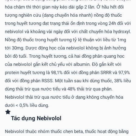
hóa chậm thì thời gian này kéo dài gấp 2 lần. Ở hầu hết đối
tượng nghiên cứu (dạng chuyển hóa nhanh) nồng độ thuốc
trong huyết tương đạt trạng thái ổn định trong vòng 24h đối với
nebivolol và khoảng vài ngày đối với chất chuyển hóa hydroxyl.
Nồng độ thuốc trong huyết tương tỷ lệ thuận với liều từ 1mg
tới 30mg. Dược động học của nebivolol không bị ảnh hưởng
bởi độ tuổi. Trong huyết tương, cả hai đồng phân quang học
của nebivolol gắn kết chủ yếu với albumin. Độ gắn kết với
protein huyết tương là 98,1% đối với đồng phân SRRR và 97,9%
đối với đồng phân RSSS. Một tuần sau khi dùng thuốc, 38% liều
dùng thải trừ qua nước tiểu và 48% thải trừ qua phân.
Nebivolol thải trừ qua nước tiểu ở dạng không chuyển hóa
dưới < 0,5% liều dùng.
Tác dụng Nebivolol
Nebivolol thuộc nhóm thuốc chẹn beta, thuốc hoạt động bằng