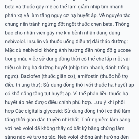
beta và thuốc gây mê có thể làm giảm nhịp tim nhanh
phản xạ và làm tăng nguy cơ hạ huyết áp. Về nguyên tắc
chung nên tránh ngừng đột ngột thuốc chẹn beta. Thông
báo cho nhân viên gây mê khi bệnh nhân đang dùng
nebivolol. Insulin và thuốc uống điều trị đái tháo đường:
Mặc dù nebivolol không ảnh hưởng đến nồng độ glucose
trong máu việc sử dụng đồng thời có thể che lấp một vài
triệu chứng hạ đường huyết (nhịp tim nhanh, đánh trống
ngực). Baclofen (thuốc giãn cơ), amifostin (thuốc hỗ trợ
điều trị ung thư): Sử dụng đồng thời với thuốc hạ huyết áp
có khả năng tăng tụt huyết áp. Vì thế phân liều thuốc hạ
huyết áp nên được điều chỉnh phù hợp. Lưu ý khi phối
hợp Các digitalis glycosid: Sử dụng đồng thời có thể làm
tăng thời gian dẫn truyền nhĩ-thất. Thử nghiệm lâm sàng
với nebivolol đã không thấy có bất kỳ bằng chứng lâm
sàng nào về tương tác. Nebivolol không ảnh hưởng đến