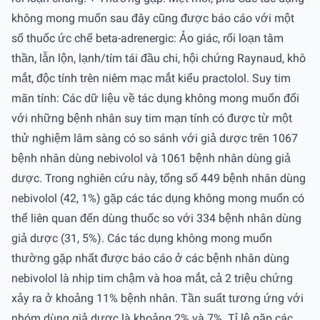
không mong muốn sau đây cũng được báo cáo với một
số thuốc ức chế beta-adrenergic: Ảo giác, rối loạn tâm
thần, lẫn lộn, lạnh/tím tái đầu chi, hội chứng Raynaud, khô
mắt, độc tính trên niêm mạc mắt kiểu practolol. Suy tim
mãn tính: Các dữ liệu về tác dụng không mong muốn đối
với những bệnh nhân suy tim mạn tính có được từ một
thử nghiệm lâm sàng có so sánh với giả dược trên 1067
bệnh nhân dùng nebivolol và 1061 bệnh nhân dùng giả
dược. Trong nghiên cứu này, tổng số 449 bệnh nhân dùng
nebivolol (42, 1%) gặp các tác dụng không mong muốn có
thể liên quan đến dùng thuốc so với 334 bệnh nhân dùng
giả dược (31, 5%). Các tác dụng không mong muốn
thường gặp nhất được báo cáo ở các bệnh nhân dùng
nebivolol là nhịp tim chậm và hoa mắt, cả 2 triệu chứng
xảy ra ở khoảng 11% bệnh nhân. Tần suất tương ứng với
nhóm dùng giả dược là khoảng 2% và 7%. Tỉ lệ gặp các