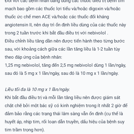
Đối với các bệnh nhân đang dùng các thuốc điều trị bệnh tim
mạch bao gồm các thuốc lợi tiểu và/hoặc digoxin và/hoặc
thuốc ức chế men ACE và/hoặc các thuốc đối kháng
angiotensin II, nên duy trì ổn định liều dùng của các thuốc này
trong 2 tuần trước khi bắt đầu điều trị với nebivolol .
Điều chỉnh liều tăng dần nên được tiến hành theo từng bước
sau, với khoảng cách giữa các lần tăng liều là 1-2 tuần tùy
theo đáp ứng của bệnh nhân:
1,25 mg nebivolol, tăng đến 2,5 mg nebivolol dùng 1 lần/ngày,
sau đó là 5 mg x 1 lần/ngày, sau đó là 10 mg x 1 lần/ngày.
Liều tối đa là 10 mg x 1 lần/ngày.
Khi bắt đầu điều trị và mỗi lần tăng liều nên được giám sát
chặt chẽ bởi một bác sỹ có kinh nghiệm trong ít nhất 2 giờ để
đảm bảo rằng các trạng thái lâm sàng vẫn ổn định (cụ thể là
huyết áp, nhịp tim, rối loạn dẫn truyền, dấu hiệu của bệnh suy
tim trầm trọng hơn).