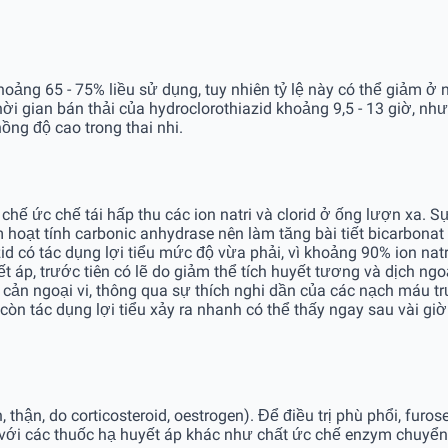
oảng 65 - 75% liều sử dụng, tuy nhiên tỷ lệ này có thể giảm ở n
i gian bán thải của hydroclorothiazid khoảng 9,5 - 13 giờ, như
ồng độ cao trong thai nhi.
hế ức chế tái hấp thu các ion natri và clorid ở ống lượn xa. Sự b
m hoạt tính carbonic anhydrase nên làm tăng bài tiết bicarbonat
id có tác dụng lợi tiểu mức độ vừa phải, vì khoảng 90% ion natri
 áp, trước tiên có lẽ do giảm thể tích huyết tương và dịch ngoạ
cản ngoại vi, thông qua sự thích nghi dần của các nạch máu trư
 còn tác dụng lợi tiểu xảy ra nhanh có thể thấy ngay sau vài gi
 thận, do corticosteroid, oestrogen). Để điều trị phù phổi, fur
với các thuốc hạ huyết áp khác như chất ức chế enzym chuyển a