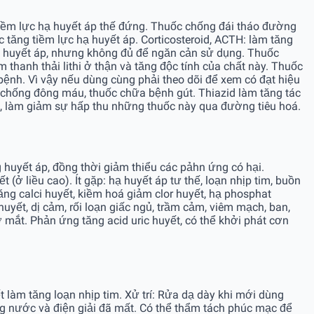
g tiềm lực hạ huyết áp thế đứng. Thuốc chống đái tháo đường
c tăng tiềm lực hạ huyết áp. Corticosteroid, ACTH: làm tăng
ăng huyết áp, nhưng không đủ để ngăn cản sử dụng. Thuốc
m thanh thải lithi ở thận và tăng độc tính của chất này. Thuốc
 bệnh. Vì vậy nếu dùng cùng phải theo dõi để xem có đạt hiệu
c chống đông máu, thuốc chữa bệnh gút. Thiazid làm tăng tác
id, làm giảm sự hấp thu những thuốc này qua đường tiêu hoá.
ng huyết áp, đồng thời giảm thiểu các pảhn ứng có hại.
 (ở liều cao). Ít gặp: hạ huyết áp tư thế, loạn nhịp tim, buồn
tăng calci huyết, kiềm hoá giảm clor huyết, hạ phosphat
uyết, dị cảm, rối loạn giấc ngủ, trầm cảm, viêm mạch, ban,
mờ mắt. Phản ứng tăng acid uric huyết, có thể khởi phát cơn
ết làm tăng loạn nhịp tim. Xử trí: Rửa dạ dày khi mới dùng
g nước và điện giải đã mất. Có thể thẩm tách phúc mạc để