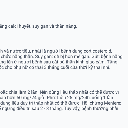
ăng calci huyết, suy gan và thận nặng.
nh và nước tiểu, nhất là người bệnh dùng corticosteroid,
m chức năng thận. Suy gan: dễ bị hôn mê gan. Gút: bệnh nặng
tăng lên ở người bệnh sau cắt bỏ thần kinh giao cảm. Tăng
c cho phụ nữ có thai 3 tháng cuối của thời kỳ thai nhi.
oặc chia làm 2 lần. Nên dùng liều thấp nhất có thể được vì
u cao hơn 50 mg/24 giờ. Phù: Liều 25 mg/24h, uống 1 lần
 dùng liều duy trì thấp nhất có thể được. Hội chứng Meniere:
ể ngưng điều trị sau 2 - 3 tháng. Tuy vậy, bệnh thường phải