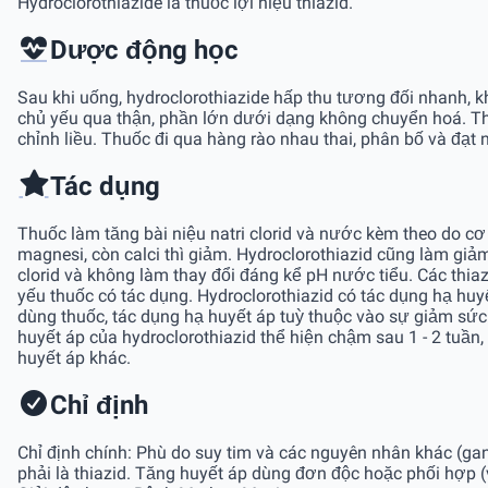
Hydroclorothiazide là thuốc lợi niệu thiazid.
Dược động học
Sau khi uống, hydroclorothiazide hấp thu tương đối nhanh, kh
chủ yếu qua thận, phần lớn dưới dạng không chuyển hoá. Thờ
chỉnh liều. Thuốc đi qua hàng rào nhau thai, phân bố và đạt n
Tác dụng
Thuốc làm tăng bài niệu natri clorid và nước kèm theo do cơ c
magnesi, còn calci thì giảm. Hydroclorothiazid cũng làm giả
clorid và không làm thay đổi đáng kể pH nước tiểu. Các thiaz
yếu thuốc có tác dụng. Hydroclorothiazid có tác dụng hạ huyết
dùng thuốc, tác dụng hạ huyết áp tuỳ thuộc vào sự giảm sức 
huyết áp của hydroclorothiazid thể hiện chậm sau 1 - 2 tuần,
huyết áp khác.
Chỉ định
Chỉ định chính: Phù do suy tim và các nguyên nhân khác (gan,
phải là thiazid. Tăng huyết áp dùng đơn độc hoặc phối hợp (