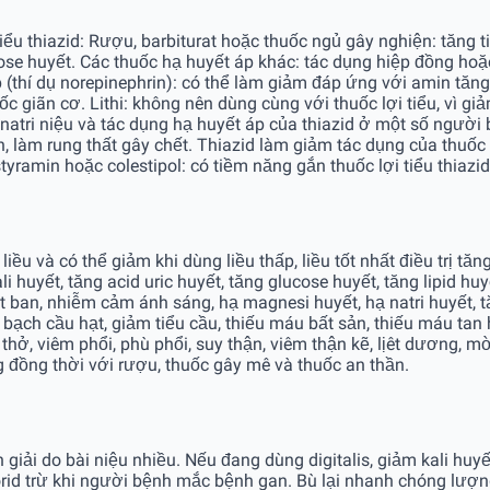
tiểu thiazid: Rượu, barbiturat hoặc thuốc ngủ gây nghiện: tăn
cose huyết. Các thuốc hạ huyết áp khác: tác dụng hiệp đồng hoặ
 áp (thí dụ norepinephrin): có thể làm giảm đáp ứng với amin t
ốc giãn cơ. Lithi: không nên dùng cùng với thuốc lợi tiểu, vì giả
 natri niệu và tác dụng hạ huyết áp của thiazid ở một số người
h, làm rung thất gây chết. Thiazid làm giảm tác dụng của thuố
tyramin hoặc colestipol: có tiềm năng gắn thuốc lợi tiểu thiaz
ều và có thể giảm khi dùng liều thấp, liều tốt nhất điều trị tă
uyết, tăng acid uric huyết, tăng glucose huyết, tăng lipid huyết
hát ban, nhiễm cảm ánh sáng, hạ magnesi huyết, hạ natri huyết, 
ạch cầu hạt, giảm tiểu cầu, thiếu máu bất sản, thiếu máu tan h
 thở, viêm phổi, phù phổi, suy thận, viêm thận kẽ, lịêt dương, 
g đồng thời với rượu, thuốc gây mê và thuốc an thần.
n giải do bài niệu nhiều. Nếu đang dùng digitalis, giảm kali huy
rid trừ khi người bệnh mắc bệnh gan. Bù lại nhanh chóng lượn