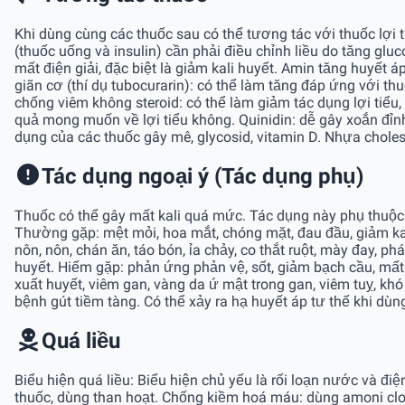
Khi dùng cùng các thuốc sau có thể tương tác với thuốc lợi 
(thuốc uống và insulin) cần phải điều chỉnh liều do tăng glu
mất điện giải, đặc biệt là giảm kali huyết. Amin tăng huyết
giãn cơ (thí dụ tubocurarin): có thể làm tăng đáp ứng với thu
chống viêm không steroid: có thể làm giảm tác dụng lợi tiểu,
quả mong muốn về lợi tiểu không. Quinidin: dễ gây xoắn đỉn
dụng của các thuốc gây mê, glycosid, vitamin D. Nhựa choles
Tác dụng ngoại ý (Tác dụng phụ)
Thuốc có thể gây mất kali quá mức. Tác dụng này phụ thuộc li
Thường gặp: mệt mỏi, hoa mắt, chóng mặt, đau đầu, giảm kali h
nôn, nôn, chán ăn, táo bón, ỉa chảy, co thắt ruột, mày đay, p
huyết. Hiếm gặp: phản ứng phản vệ, sốt, giảm bạch cầu, mất b
xuất huyết, viêm gan, vàng da ứ mật trong gan, viêm tuỵ, khó
bệnh gút tiềm tàng. Có thể xảy ra hạ huyết áp tư thế khi dùn
Quá liều
Biểu hiện quá liều: Biểu hiện chủ yếu là rối loạn nước và điệ
thuốc, dùng than hoạt. Chống kiềm hoá máu: dùng amoni clo