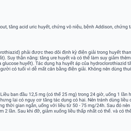
ut, tăng acid uric huyết, chứng vô niệu, bệnh Addison, chứng t
rothiazid) phải được theo dõi định kỳ điện giải trong huyết tha
hất). Suy thận nặng: tăng ure huyết và có thể làm suy giảm thê
 hạ glucose huyết). Tác dụng hạ huyết áp của hydroclorothiazid 
người có tuổi vì dễ mất cân bằng điện giải. Không nên dùng thuố
iều ban đầu 12,5 mg (có thể 25 mg) trong 24 giờ, uống 1 lần h
 nhưng lại có nguy cơ tăng tác dụng có hại. Nên tránh dùng liề
ng thời gian ngắn, uống với liều từ 50 - 75 mg/24h. Sau đó nên
àm 2 lần. Sau khi đỡ, giảm xuống liều thấp nhất có thể. và có th