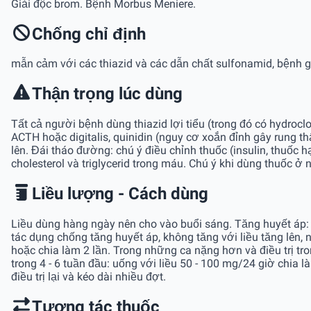
Giải độc brom. Bệnh Morbus Meniere.
Chống chỉ định
mẫn cảm với các thiazid và các dẫn chất sulfonamid, bệnh go
Thận trọng lúc dùng
Tất cả người bệnh dùng thiazid lợi tiểu (trong đó có hydroclo
ACTH hoặc digitalis, quinidin (nguy cơ xoắn đỉnh gây rung t
lên. Đái tháo đường: chú ý điều chỉnh thuốc (insulin, thuốc
cholesterol và triglycerid trong máu. Chú ý khi dùng thuốc ở 
Liều lượng - Cách dùng
Liều dùng hàng ngày nên cho vào buổi sáng. Tăng huyết áp: L
tác dụng chống tăng huyết áp, không tăng với liều tăng lên,
hoặc chia làm 2 lần. Trong những ca nặng hơn và điều trị tro
trong 4 - 6 tuần đầu: uống với liều 50 - 100 mg/24 giờ chia l
điều trị lại và kéo dài nhiều đợt.
Tương tác thuốc