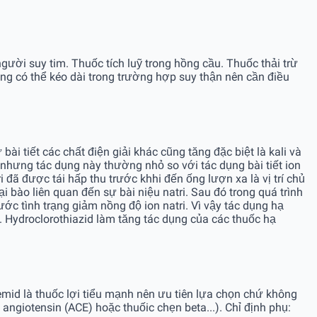
gười suy tim. Thuốc tích luỹ trong hồng cầu. Thuốc thải trừ
ng có thể kéo dài trong trường hợp suy thận nên cần điều
ài tiết các chất điện giải khác cũng tăng đặc biệt là kali và
 nhưng tác dụng này thường nhỏ so với tác dụng bài tiết ion
 đã được tái hấp thu trước khhi đến ống lượn xa là vị trí chủ
i bào liên quan đến sự bài niệu natri. Sau đó trong quá trình
ớc tình trạng giảm nồng độ ion natri. Vì vậy tác dụng hạ
ờ. Hydroclorothiazid làm tăng tác dụng của các thuốc hạ
osemid là thuốc lợi tiểu mạnh nên ưu tiên lựa chọn chứ không
ngiotensin (ACE) hoặc thuốic chẹn beta...). Chỉ định phụ: