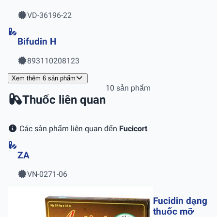
VD-36196-22
Bifudin H
893110208123
Xem thêm 6 sản phẩm
10 sản phẩm
Thuốc liên quan
Các sản phẩm liên quan đến
Fucicort
ZA
VN-0271-06
Fucidin dạng
thuốc mỡ