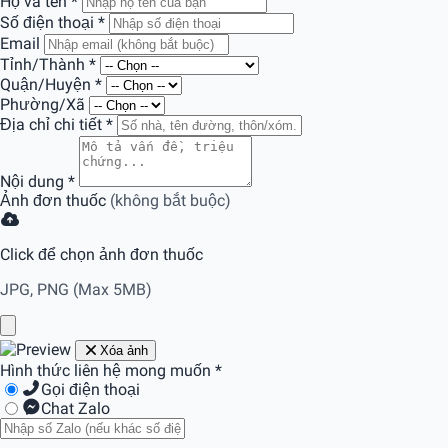
Họ và tên
*
Số điện thoại
*
Email
Tỉnh/Thành
*
Quận/Huyện
*
Phường/Xã
Địa chỉ chi tiết
*
Nội dung
*
Ảnh đơn thuốc
(không bắt buộc)
Click để chọn ảnh đơn thuốc
JPG, PNG (Max 5MB)
Xóa ảnh
Hình thức liên hệ mong muốn
*
Gọi điện thoại
Chat Zalo