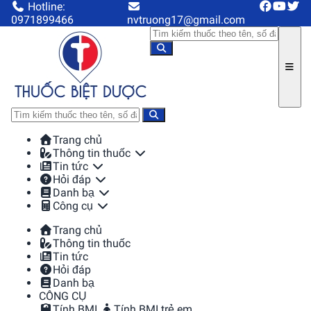
Hotline:
0971899466
nvtruong17@gmail.com
Trang chủ
Thông tin thuốc
Tin tức
Hỏi đáp
Danh bạ
Công cụ
Trang chủ
Thông tin thuốc
Tin tức
Hỏi đáp
Danh bạ
CÔNG CỤ
Tính BMI
Tính BMI trẻ em