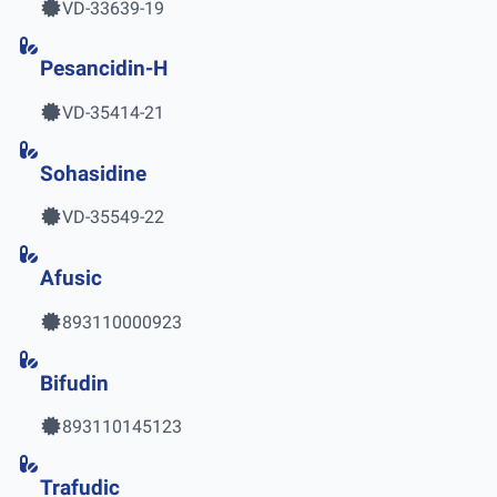
VD-33639-19
Pesancidin-H
VD-35414-21
Sohasidine
VD-35549-22
Afusic
893110000923
Bifudin
893110145123
Trafudic