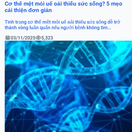
Cơ thể mệt mỏi uể oải thiếu sức sống? 5 mẹo
cải thiện đơn giản
Tình trạng cơ thể mệt mỏi uể oải thiếu sức sống dễ trở
thành vòng luẩn quẩn nếu người bệnh không tìm...
03/11/2025
5,323