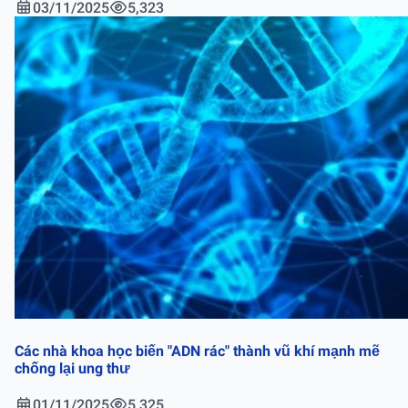
03/11/2025
5,323
Các nhà khoa học biến "ADN rác" thành vũ khí mạnh mẽ
chống lại ung thư
01/11/2025
5,325