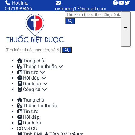
Hotline:
0971899466
nvtruong17@gmail.com
Trang chủ
Thông tin thuốc
Tin tức
Hỏi đáp
Danh bạ
Công cụ
Trang chủ
Thông tin thuốc
Tin tức
Hỏi đáp
Danh bạ
CÔNG CỤ
Tính BMI
Tính BMI trẻ em