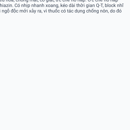
azin. Có nhịp nhanh xoang, kéo dài thời gian Q-T, block nhĩ
i ngộ độc mới xảy ra, vì thuốc có tác dụng chống nôn, do đó