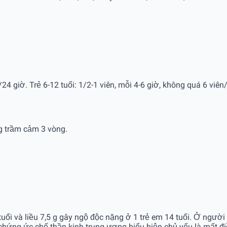
/24 giờ. Trẻ 6-12 tuổi: 1/2-1 viên, mỗi 4-6 giờ, không quá 6 viên/
g trầm cảm 3 vòng.
uổi và liều 7,5 g gây ngộ độc nặng ở 1 trẻ em 14 tuổi. Ở người 
 chứng ức chế thần kinh trung ương biểu hiện chủ yếu là mất đi