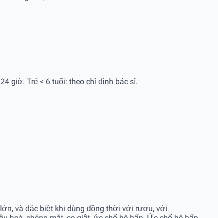
24 giờ. Trẻ < 6 tuổi: theo chỉ định bác sĩ.
lớn, và đặc biệt khi dùng đồng thời với rượu, với
ều hoà, chóng mặt, co giật, ức chế hô hấp. Ức chế hô hấp