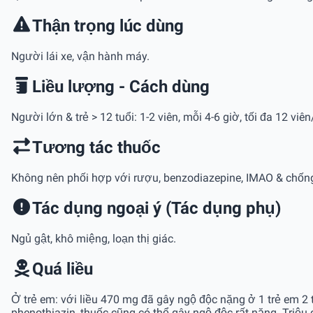
Thận trọng lúc dùng
Người lái xe, vận hành máy.
Liều lượng - Cách dùng
Người lớn & trẻ > 12 tuổi: 1-2 viên, mỗi 4-6 giờ, tối đa 12 viên
Tương tác thuốc
Không nên phối hợp với rượu, benzodiazepine, IMAO & chốn
Tác dụng ngoại ý (Tác dụng phụ)
Ngủ gật, khô miệng, loạn thị giác.
Quá liều
Ở trẻ em: với liều 470 mg đã gây ngộ độc nặng ở 1 trẻ em 2 t
phenothiazin, thuốc cũng có thể gây ngộ độc rất nặng. Triệu