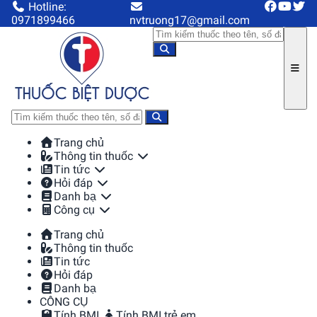
Hotline:
0971899466
nvtruong17@gmail.com
Trang chủ
Thông tin thuốc
Tin tức
Hỏi đáp
Danh bạ
Công cụ
Trang chủ
Thông tin thuốc
Tin tức
Hỏi đáp
Danh bạ
CÔNG CỤ
Tính BMI
Tính BMI trẻ em