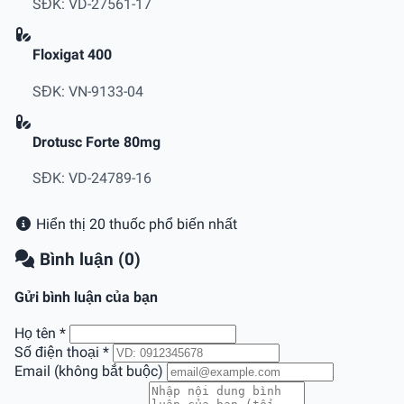
SĐK: VD-27561-17
Floxigat 400
SĐK: VN-9133-04
Drotusc Forte 80mg
SĐK: VD-24789-16
Hiển thị 20 thuốc phổ biến nhất
Bình luận (0)
Gửi bình luận của bạn
Họ tên
*
Số điện thoại
*
Email (không bắt buộc)