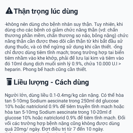
Thận trọng lúc dùng
-không nên dùng cho bệnh nhân suy thận. Tuy nhiên, khi
dùng cho các bệnh có giảm chức năng thận (vd: chấn
thương phần mềm, chấn thương sọ não, bỏng nặng) chức
năng thận cần được theo dõi cẩn thận từ khi bắt đầu sử
dụng thuốc, và có thể ngừng sử dụng khi cần thiết. -ống
chỉ được dùng tiêm tĩnh mạch; trong trường hợp tai biến
tiêm nhầm vào khe khớp, phải để lưu lại kim và tiêm vào
đó 10ml dung dịch muối sinh lý 0.9%, chứa 10.000 U.I >
heparin. Phong bế hạch cũng cần thiết.
Liều lượng - Cách dùng
Người lớn, dùng liều 0.1-0.4mg/kg cân nặng. Có thể hòa
tan 5-10mg Sodium aescinate trong 250ml dd glucose
10% hoặc natriclorid 0.9% để tiêm truyền tĩnh mạch hoặc
hòa tan 5-10mg Sodium aescinate trong 10-20ml đ
glucose 10% hoặc natriclorid 0.9% để tiêm tĩnh mạch. Đối
vối các trường hợp bệnh nặng cũng không được dùng
quá 20mg/ ngày. Đợt điều trị từ 7 đến 10 ngày.