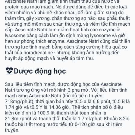
Aescinate Natri làm giảm tính thẩm thấu của nước và
protein qua mao mạch. Nó được dùng để điều trị các loại
viêm nhiễm và phù nề khác nhau, để làm giảm sưng do
thâm tím, gãy xương, chấn thương sọ não, sau phẫu thuật
và sưng mô mềm sau chấn thương, và viêm tắc tĩnh mạch
cấp. Aescinate Natri làm giảm hoạt tính các enzyme ở
lysosome bằng cách làm ổn định màng lysosome và giới
hạn sự phóng thích enzyme. Aescinate Natri cũng cải thiện
trương lực tĩnh mạch bằng cách tăng cường hiệu quả co
thắt của noradrenaline - nhưng không ảnh hưởng đến
huyết áp động mạch và huyết áp tâm thu.
Dược động học
Sau liều tiêm tĩnh mạch, dược động học của Aescinate
Natri tương ứng với mô hình 3 pha mở. Với liều tiêm tĩnh
mạch 5mg Aescinate Natri (tốc độ tiêm truyền
718mg/phút); thời gian bán hủy t0.5 a là 6.6 phút, t0.5 B là
1.74 giờ và t0.5 Y là 14.36 giờ. Thể tích phân bổ ở điều
kiện ổn định là 100.9 lít, thanh thải toàn phần là
21.8ml/phút và thanh thải thận là 1.7ml/phút. Khoản 8.2%
thuốc bài tiết trong nước tiểu từ 0-120 giờ sau khi tiêm
truyền.