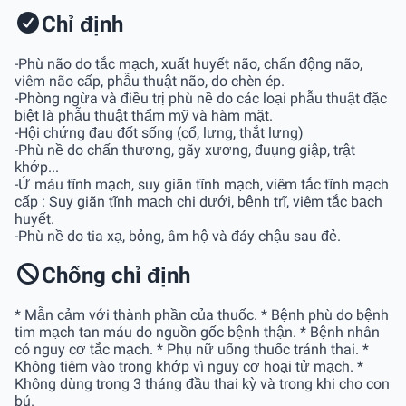
Chỉ định
-Phù não do tắc mạch, xuất huyết não, chấn động não,
viêm não cấp, phẫu thuật não, do chèn ép.
-Phòng ngừa và điều trị phù nề do các loại phẫu thuật đặc
biệt là phẫu thuật thẩm mỹ và hàm mặt.
-Hội chứng đau đốt sống (cổ, lưng, thắt lưng)
-Phù nề do chấn thương, gãy xương, đuụng giập, trật
khớp...
-Ứ máu tĩnh mạch, suy giãn tĩnh mạch, viêm tắc tĩnh mạch
cấp : Suy giãn tĩnh mạch chi dưới, bệnh trĩ, viêm tắc bạch
huyết.
-Phù nề do tia xạ, bỏng, âm hộ và đáy chậu sau đẻ.
Chống chỉ định
* Mẫn cảm với thành phần của thuốc. * Bệnh phù do bệnh
tim mạch tan máu do nguồn gốc bệnh thận. * Bệnh nhân
có nguy cơ tắc mạch. * Phụ nữ uống thuốc tránh thai. *
Không tiêm vào trong khớp vì nguy cơ hoại tử mạch. *
Không dùng trong 3 tháng đầu thai kỳ và trong khi cho con
bú.