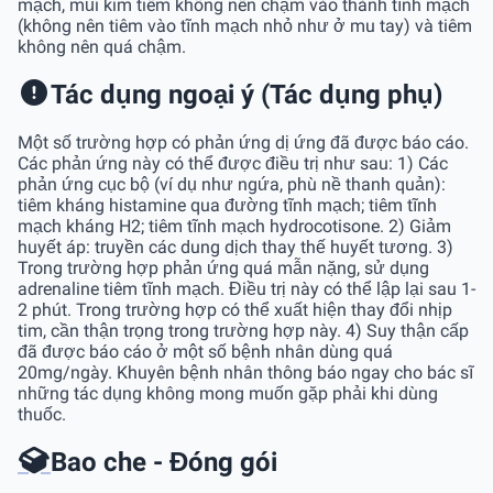
mạch, mũi kim tiêm không nên chạm vào thành tĩnh mạch
(không nên tiêm vào tĩnh mạch nhỏ như ở mu tay) và tiêm
không nên quá chậm.
Tác dụng ngoại ý (Tác dụng phụ)
Một số trường hợp có phản ứng dị ứng đã được báo cáo.
Các phản ứng này có thể được điều trị như sau: 1) Các
phản ứng cục bộ (ví dụ như ngứa, phù nề thanh quản):
tiêm kháng histamine qua đường tĩnh mạch; tiêm tĩnh
mạch kháng H2; tiêm tĩnh mạch hydrocotisone. 2) Giảm
huyết áp: truyền các dung dịch thay thế huyết tương. 3)
Trong trường hợp phản ứng quá mẫn nặng, sử dụng
adrenaline tiêm tĩnh mạch. Điều trị này có thể lập lại sau 1-
2 phút. Trong trường hợp có thể xuất hiện thay đổi nhịp
tim, cần thận trọng trong trường hợp này. 4) Suy thận cấp
đã được báo cáo ở một số bệnh nhân dùng quá
20mg/ngày. Khuyên bệnh nhân thông báo ngay cho bác sĩ
những tác dụng không mong muốn gặp phải khi dùng
thuốc.
Bao che - Đóng gói