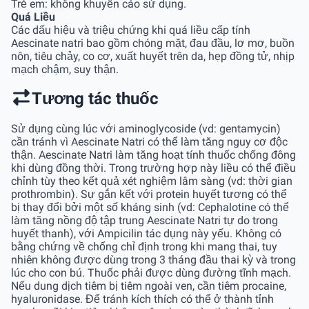
Trẻ em: không khuyến cáo sử dụng.
Quá Liều
Các dấu hiệu và triệu chứng khi quá liều cấp tính
Aescinate natri bao gồm chóng mặt, đau đầu, lơ mơ, buồn
nôn, tiêu chảy, co cơ, xuất huyết trên da, hẹp đồng tử, nhịp
mạch chậm, suy thận.
Tương tác thuốc
Sử dụng cùng lúc với aminoglycoside (vd: gentamycin)
cần tránh vì Aescinate Natri có thể làm tăng nguy cơ độc
thận. Aescinate Natri làm tăng hoạt tính thuốc chống đông
khi dùng đồng thời. Trong trường hợp này liều có thể điều
chỉnh tùy theo kết quả xét nghiệm lâm sàng (vd: thời gian
prothrombin). Sự gắn kết với protein huyết tương có thể
bị thay đổi bởi một số kháng sinh (vd: Cephalotine có thể
làm tăng nồng độ tập trung Aescinate Natri tự do trong
huyết thanh), với Ampicilin tác dụng này yếu. Không có
bằng chứng về chống chỉ định trong khi mang thai, tuy
nhiên không được dùng trong 3 tháng đầu thai kỳ và trong
lúc cho con bú. Thuốc phải được dùng đường tĩnh mạch.
Nếu dung dịch tiêm bị tiêm ngoài ven, cần tiêm procaine,
hyaluronidase. Để tránh kích thích có thể ở thành tỉnh