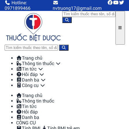
Hotline:
0971899466
nvtruong17@gmail.com
Trang chủ
Thông tin thuốc
Tin tức
Hỏi đáp
Danh bạ
Công cụ
Trang chủ
Thông tin thuốc
Tin tức
Hỏi đáp
Danh bạ
CÔNG CỤ
Tính BMI
Tính BMI trẻ em