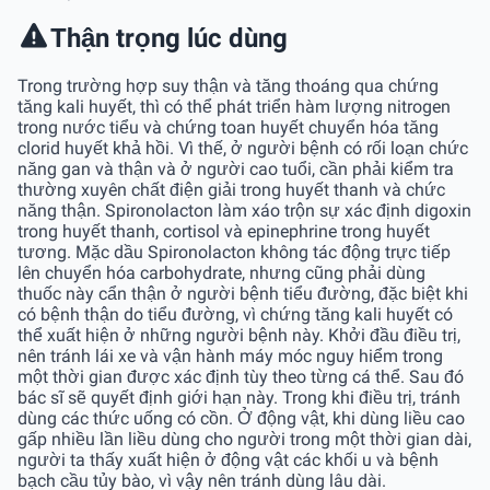
Thận trọng lúc dùng
Trong trường hợp suy thận và tăng thoáng qua chứng
tăng kali huyết, thì có thể phát triển hàm lượng nitrogen
trong nước tiểu và chứng toan huyết chuyển hóa tăng
clorid huyết khả hồi. Vì thế, ở người bệnh có rối loạn chức
năng gan và thận và ở người cao tuổi, cần phải kiểm tra
thường xuyên chất điện giải trong huyết thanh và chức
năng thận. Spironolacton làm xáo trộn sự xác định digoxin
trong huyết thanh, cortisol và epinephrine trong huyết
tương. Mặc dầu Spironolacton không tác động trực tiếp
lên chuyển hóa carbohydrate, nhưng cũng phải dùng
thuốc này cẩn thận ở người bệnh tiểu đường, đặc biệt khi
có bệnh thận do tiểu đường, vì chứng tăng kali huyết có
thể xuất hiện ở những người bệnh này. Khởi đầu điều trị,
nên tránh lái xe và vận hành máy móc nguy hiểm trong
một thời gian được xác định tùy theo từng cá thể. Sau đó
bác sĩ sẽ quyết định giới hạn này. Trong khi điều trị, tránh
dùng các thức uống có cồn. Ở động vật, khi dùng liều cao
gấp nhiều lần liều dùng cho người trong một thời gian dài,
người ta thấy xuất hiện ở động vật các khối u và bệnh
bạch cầu tủy bào, vì vậy nên tránh dùng lâu dài.