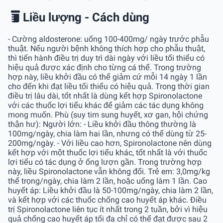
Liều lượng - Cách dùng
- Cường aldosterone: uống 100-400mg/ ngày trước phẫu
thuật. Nếu người bệnh không thích hợp cho phẫu thuật,
thì tiến hành điều trị duy trì dài ngày với liều tối thiểu có
hiệu quả được xác định cho từng cá thể. Trong trường
hợp này, liều khởi đầu có thể giảm cứ mỗi 14 ngày 1 lần
cho đến khi đạt liều tối thiểu có hiệu quả. Trong thời gian
điều trị lâu dài, tốt nhất là dùng kết hợp Spironolactone
với các thuốc lợi tiểu khác để giảm các tác dụng không
mong muốn. Phù (suy tim sung huyết, xơ gan, hội chứng
thận hư): Người lớn: - Liều khởi đầu thông thường là
100mg/ngày, chia làm hai lần, nhưng có thể dùng từ 25-
200mg/ngày. - Với liều cao hơn, Spironolactone nên dùng
kết hợp với một thuốc lợi tiểu khác, tốt nhất là với thuốc
lợi tiểu có tác dụng ở ống lượn gần. Trong trường hợp
này, liều Spironolactone vẫn không đổi. Trẻ em: 3,0mg/kg
thể trọng/ngày, chia làm 2 lần, hoặc uống làm 1 lần. Cao
huyết áp: Liều khởi đầu là 50-100mg/ngày, chia làm 2 lần,
và kết hợp với các thuốc chống cao huyết áp khác. Ðiều
trị Spironolactone liên tục ít nhất trong 2 tuần, bởi vì hiệu
quả chống cao huyết áp tối đa chỉ có thể đạt được sau 2