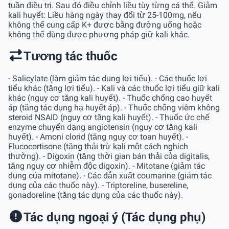
tuần điều trị. Sau đó điều chỉnh liều tùy từng cá thể. Giảm
kali huyết: Liều hàng ngày thay đổi từ 25-100mg, nếu
không thể cung cấp K+ được bằng đường uống hoặc
không thể dùng được phương pháp giữ kali khác.
Tương tác thuốc
- Salicylate (làm giảm tác dụng lợi tiểu). - Các thuốc lợi
tiểu khác (tăng lợi tiểu). - Kali và các thuốc lợi tiểu giữ kali
khác (nguy cơ tăng kali huyết). - Thuốc chống cao huyết
áp (tăng tác dụng hạ huyết áp). - Thuốc chống viêm không
steroid NSAID (nguy cơ tăng kali huyết). - Thuốc ức chế
enzyme chuyển dạng angiotensin (nguy cơ tăng kali
huyết). - Amoni clorid (tăng nguy cơ toan huyết). -
Flucocortisone (tăng thải trừ kali một cách nghịch
thường). - Digoxin (tăng thời gian bán thải của digitalis,
tăng nguy cơ nhiễm độc digoxin). - Mitotane (giảm tác
dụng của mitotane). - Các dẫn xuất coumarine (giảm tác
dụng của các thuốc này). - Triptoreline, busereline,
gonadoreline (tăng tác dụng của các thuốc này).
Tác dụng ngoại ý (Tác dụng phụ)