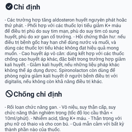
Chỉ định
- Các trường hợp tăng aldosteron huyết ngưyên phát hoặc
thứ phát. - Phối hợp với các thuốc lợi tiểu giảm K+ máu
để điều trị phù do suy tim mạn, phù do suy tim có sung
huyết, phù do xơ gan cổ trướng. - Hội chứng thận hư: nếu
điều trị bệnh gốc hay hạn chế dùng nước và muối, và
dùng các thuốc lợi tiểu khác không đạt hiệu quả mong
muốn. - Cao huyết áp vô căn: dùng kết hợp với các thuốc
chống cao huyết áp khác, đặc biệt trong trường hợp giảm
kali huyết. - Giảm kali huyết, nếu những liệu pháp khác
không thể áp dụng được. Spironolacton còn dùng để
phòng ngừa giảm kali huyết ở người bệnh điều trị với
digitalis, nếu không còn khả năng điều trị khác.
Chống chỉ định
- Rối loạn chức năng gan. - Vô niệu, suy thận cấp, suy
chức năng thận nghiêm trọng (tốc độ lọc cầu thận <
10ml/phút). - Nhiễm acid, tăng K+ máu. - Thận trọng với
phụ nữ có thaio và cho con bú. - Quá mẫn cảm với bất kỳ
thành phần nào của thuốc.