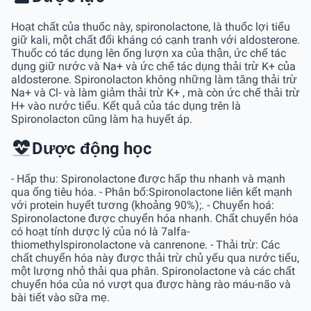
Hoạt chất của thuốc này, spironolactone, là thuốc lợi tiểu
giữ kali, một chất đối kháng có cạnh tranh với aldosterone.
Thuốc có tác dụng lên ống lượn xa của thận, ức chế tác
dụng giữ nước và Na+ và ức chế tác dụng thải trừ K+ của
aldosterone. Spironolacton không những làm tăng thải trừ
Na+ và Cl- và làm giảm thải trừ K+ , mà còn ức chế thải trừ
H+ vào nước tiểu. Kết quả của tác dụng trên là
Spironolacton cũng làm hạ huyết áp.
Dược động học
- Hấp thu: Spironolactone được hấp thu nhanh và mạnh
qua ống tiêu hóa. - Phân bố:Spironolactone liên kết mạnh
với protein huyết tương (khoảng 90%);. - Chuyển hoá:
Spironolactone được chuyển hóa nhanh. Chất chuyển hóa
có hoạt tính dược lý của nó là 7alfa-
thiomethylspironolactone và canrenone. - Thải trừ: Các
chất chuyển hóa này được thải trừ chủ yếu qua nước tiểu,
một lượng nhỏ thải qua phân. Spironolactone và các chất
chuyển hóa của nó vượt qua được hàng rào máu-não và
bài tiết vào sữa mẹ.