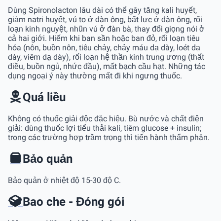
Dùng Spironolacton lâu dài có thể gây tăng kali huyết,
giảm natri huyết, vú to ở đàn ông, bất lực ở đàn ông, rối
loạn kinh nguyệt, nhũn vú ở đàn bà, thay đổi giọng nói ở
cả hai giới. Hiếm khi ban sần hoặc ban đỏ, rối loạn tiêu
hóa (nôn, buồn nôn, tiêu chảy, chảy máu dạ dày, loét dạ
dày, viêm dạ dày), rối loạn hệ thần kinh trung ương (thất
điều, buồn ngủ, nhức đầu), mất bạch cầu hạt. Những tác
dụng ngoại ý này thường mất đi khi ngưng thuốc.
Quá liều
Không có thuốc giải độc đặc hiệu. Bù nước và chất điện
giải: dùng thuốc lợi tiểu thải kali, tiêm glucose + insulin;
trong các trường hợp trầm trọng thì tiến hành thẩm phân.
Bảo quản
Bảo quản ở nhiệt độ 15-30 độ C.
Bao che - Đóng gói