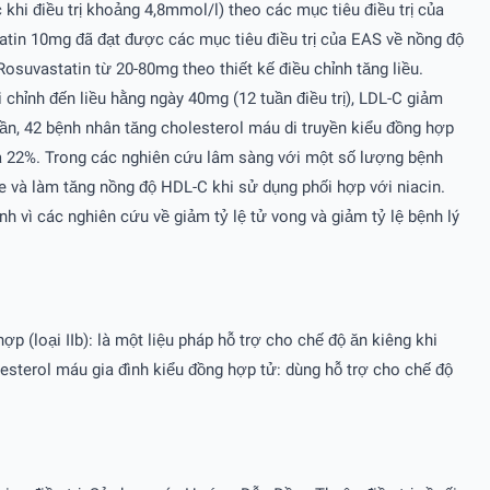
 khi điều trị khoảng 4,8mmol/l) theo các mục tiêu điều trị của
tin 10mg đã đạt được các mục tiêu điều trị của EAS về nồng độ
osuvastatin từ 20-80mg theo thiết kế điều chỉnh tăng liều.
i chỉnh đến liều hằng ngày 40mg (12 tuần điều trị), LDL-C giảm
n, 42 bệnh nhân tăng cholesterol máu di truyền kiểu đồng hợp
là 22%. Trong các nghiên cứu lâm sàng với một số lượng bệnh
te và làm tăng nồng độ HDL-C khi sử dụng phối hợp với niacin.
 vì các nghiên cứu về giảm tỷ lệ tử vong và giảm tỷ lệ bệnh lý
ợp (loại IIb): là một liệu pháp hỗ trợ cho chế độ ăn kiêng khi
esterol máu gia đình kiểu đồng hợp tử: dùng hỗ trợ cho chế độ