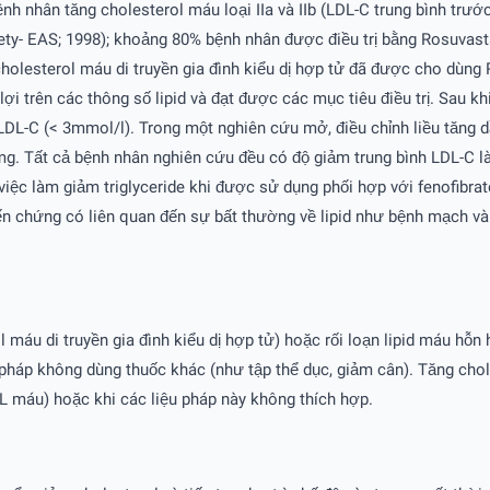
nh nhân tăng cholesterol máu loại IIa và IIb (LDL-C trung bình trước
- EAS; 1998); khoảng 80% bệnh nhân được điều trị bằng Rosuvasta
olesterol máu di truyền gia đình kiểu dị hợp tử đã được cho dùng R
lợi trên các thông số lipid và đạt được các mục tiêu điều trị. Sau kh
L-C (< 3mmol/l). Trong một nghiên cứu mở, điều chỉnh liều tăng dầ
40mg. Tất cả bệnh nhân nghiên cứu đều có độ giảm trung bình LDL-C 
việc làm giảm triglyceride khi được sử dụng phối hợp với fenofibra
 chứng có liên quan đến sự bất thường về lipid như bệnh mạch vành
máu di truyền gia đình kiểu dị hợp tử) hoặc rối loạn lipid máu hỗn h
pháp không dùng thuốc khác (như tập thể dục, giảm cân). Tăng chol
LDL máu) hoặc khi các liệu pháp này không thích hợp.