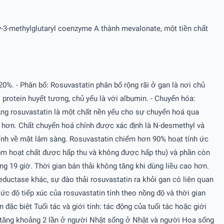
y-3-methylglutaryl coenzyme A thành mevalonate, một tiền chất
0%. - Phân bố: Rosuvastatin phân bố rộng rãi ở gan là nơi chủ
protein huyết tương, chủ yếu là với albumin. - Chuyển hóa:
rằng rosuvastatin là một chất nền yếu cho sự chuyển hoá qua
 hơn. Chất chuyển hoá chính được xác định là N-desmethyl và
tính về mặt lâm sàng. Rosuvastatin chiếm hơn 90% hoạt tính ức
gồm hoạt chất được hấp thu và không được hấp thu) và phần còn
ng 19 giờ. Thời gian bán thải không tăng khi dùng liều cao hơn.
eductase khác, sự đào thải rosuvastatin ra khỏi gan có liên quan
c độ tiếp xúc của rosuvastatin tính theo nồng độ và thời gian
ặc biệt Tuổi tác và giới tính: tác động của tuổi tác hoặc giới
 tăng khoảng 2 lần ở người Nhật sống ở Nhật và người Hoa sống