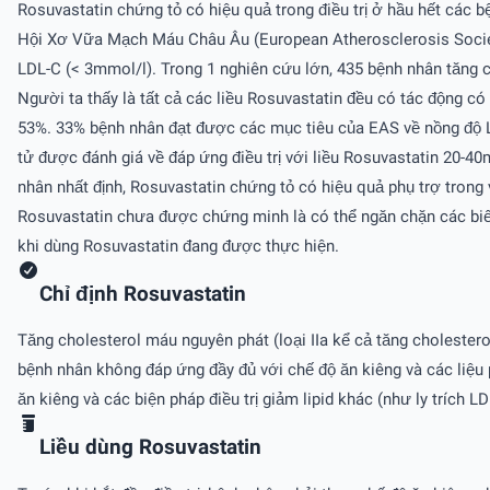
Rosuvastatin chứng tỏ có hiệu quả trong điều trị ở hầu hết các bệ
Hội Xơ Vữa Mạch Máu Châu Âu (European Atherosclerosis Society
LDL-C (< 3mmol/l). Trong 1 nghiên cứu lớn, 435 bệnh nhân tăng ch
Người ta thấy là tất cả các liều Rosuvastatin đều có tác động có 
53%. 33% bệnh nhân đạt được các mục tiêu của EAS về nồng độ LD
tử được đánh giá về đáp ứng điều trị với liều Rosuvastatin 20-
nhân nhất định, Rosuvastatin chứng tỏ có hiệu quả phụ trợ trong 
Rosuvastatin chưa được chứng minh là có thể ngăn chặn các biến
khi dùng Rosuvastatin đang được thực hiện.
Chỉ định Rosuvastatin
Tăng cholesterol máu nguyên phát (loại IIa kể cả tăng cholesterol 
bệnh nhân không đáp ứng đầy đủ với chế độ ăn kiêng và các liệu 
ăn kiêng và các biện pháp điều trị giảm lipid khác (như ly trích 
Liều dùng Rosuvastatin