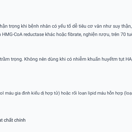
hận trọng khi bệnh nhân có yếu tố dễ tiêu cơ vân như suy thận,
n HMG-CoA reductase khác hoặc fibrate, nghiện rượu, trên 70 tu
ầm trọng. Không nên dùng khi có nhiễm khuẩn huyếtm tụt HA, đạ
l máu gia đình kiểu dị hợp tử) hoặc rối loạn lipid máu hỗn hợp (loạ
t chất chính