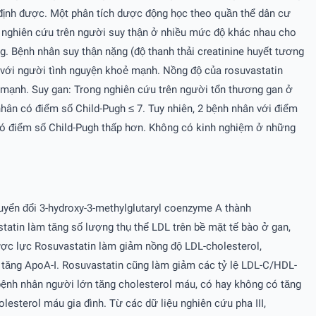
 định được. Một phân tích dược động học theo quần thể dân cư
g nghiên cứu trên người suy thận ở nhiều mức độ khác nhau cho
. Bệnh nhân suy thận nặng (độ thanh thải creatinine huyết tương
 với người tình nguyện khoẻ mạnh. Nồng độ của rosuvastatin
mạnh. Suy gan: Trong nghiên cứu trên người tổn thương gan ở
hân có điểm số Child-Pugh ≤ 7. Tuy nhiên, 2 bệnh nhân với điểm
ời có điểm số Child-Pugh thấp hơn. Không có kinh nghiệm ở những
uyển đổi 3-hydroxy-3-methylglutaryl coenzyme A thành
statin làm tăng số lượng thụ thể LDL trên bề mặt tế bào ở gan,
ược lực Rosuvastatin làm giảm nồng độ LDL-cholesterol,
 tăng ApoA-I. Rosuvastatin cũng làm giảm các tỷ lệ LDL-C/HDL-
nh nhân người lớn tăng cholesterol máu, có hay không có tăng
lesterol máu gia đình. Từ các dữ liệu nghiên cứu pha III,