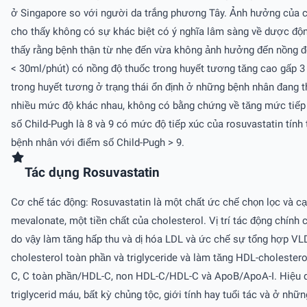
ở Singapore so với người da trắng phương Tây. Ảnh hưởng của cá
cho thấy không có sự khác biệt có ý nghĩa lâm sàng về dược độ
thấy rằng bệnh thận từ nhẹ đến vừa không ảnh hưởng đến nồng độ
< 30ml/phút) có nồng độ thuốc trong huyết tương tăng cao gấp 3
trong huyết tương ở trạng thái ổn định ở những bệnh nhân đang
nhiều mức độ khác nhau, không có bằng chứng về tăng mức tiếp x
số Child-Pugh là 8 và 9 có mức độ tiếp xúc của rosuvastatin tính
bệnh nhân với điểm số Child-Pugh > 9.
Tác dụng Rosuvastatin
Cơ chế tác động: Rosuvastatin là một chất ức chế chọn lọc và c
mevalonate, một tiền chất của cholesterol. Vị trí tác động chính
do vậy làm tăng hấp thu và dị hóa LDL và ức chế sự tổng hợp VL
cholesterol toàn phần và triglyceride và làm tăng HDL-choleste
C, C toàn phần/HDL-C, non HDL-C/HDL-C và ApoB/ApoA-I. Hiệu q
triglycerid máu, bất kỳ chủng tộc, giới tính hay tuổi tác và ở n