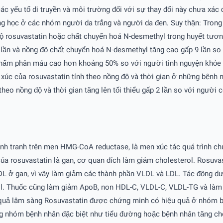
c yếu tố di truyền và môi trường đối với sự thay đổi này chưa xác
ng học ở các nhóm người da trắng và người da đen. Suy thận: Tron
 rosuvastatin hoặc chất chuyển hoá N-desmethyl trong huyết tương
 lần và nồng độ chất chuyển hoá N-desmethyl tăng cao gấp 9 lần so
 thẩm phân máu cao hơn khoảng 50% so với người tình nguyện khỏe 
úc của rosuvastatin tính theo nồng độ và thời gian ở những bệnh n
 theo nồng độ và thời gian tăng lên tối thiểu gấp 2 lần so với ngư
ạnh tranh trên men HMG-CoA reductase, là men xúc tác quá trình ch
 của rosuvastatin là gan, cơ quan đích làm giảm cholesterol. Rosuva
DL ở gan, vì vậy làm giảm các thành phần VLDL và LDL. Tác động d
rol. Thuốc cũng làm giảm ApoB, non HDL-C, VLDL-C, VLDL-TG và làm
uả lâm sàng Rosuvastatin được chứng minh có hiệu quả ở nhóm bệ
hững nhóm bệnh nhân đặc biệt như tiểu đường hoặc bệnh nhân tăng cho