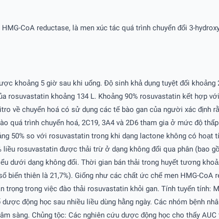
n HMG-CoA reductase, là men xúc tác quá trình chuyển đổi 3-hydrox
được khoảng 5 giờ sau khi uống. Ðộ sinh khả dụng tuyệt đối khoảng 2
của rosuvastatin khoảng 134 L. Khoảng 90% rosuvastatin kết hợp với 
vitro về chuyển hoá có sử dụng các tế bào gan của người xác định 
o quá trình chuyển hoá, 2C19, 3A4 và 2D6 tham gia ở mức độ thấp
ng 50% so với rosuvastatin trong khi dạng lactone không có hoạt 
 liều rosuvastatin được thải trừ ở dạng không đổi qua phân (bao 
tiểu dưới dạng không đổi. Thời gian bán thải trong huyết tương khoả
ệ số biến thiên là 21,7%). Giống như các chất ức chế men HMG-CoA r
rọng trong việc đào thải rosuvastatin khỏi gan. Tính tuyến tính: Mứ
số dược động học sau nhiều liều dùng hằng ngày. Các nhóm bệnh nhân đ
 lâm sàng. Chủng tộc: Các nghiên cứu dược động học cho thấy AUC