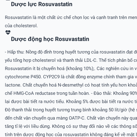
Dược lực Rosuvastatin
Rosuvastatin là một chất ức chế chọn lọc và cạnh tranh trên me
của cholesterol.
Dược động học Rosuvastatin
- Hấp thu: Nồng độ đỉnh trong huyết tương của rosuvastatin đạt 
yếu tổng hợp cholesterol và thanh thải LDL-C. Thể tích phân bố 
Rosuvastatin ít bị chuyển hoá (khoảng 10%);. Các nghiên cứu in 
cytochrome P450. CYP2C9 là chất đồng enzyme chính tham gia và
lactone. Chất chuyển hoá N-desmethyl có hoạt tính yếu hơn khoả
chế HMG-CoA reductase trong tuần hoàn. - Ðào thải: Khoảng 90%
lại được bài tiết ra nước tiểu. Khoảng 5% được bài tiết ra nước 
Ðộ thanh thải trong huyết tương trung bình khoảng 50 lít/giờ (h
đến chất vận chuyển qua màng OATP-C. Chất vận chuyển này quan t
tăng tỉ lệ với liều dùng. Không có sự thay đổi nào về các thông 
tính trên dược động học của rosuvastatin không đáng kể về mặt