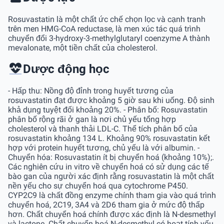
Rosuvastatin là một chất ức chế chọn lọc và cạnh tranh
trên men HMG-CoA reductase, là men xúc tác quá trình
chuyển đổi 3-hydroxy-3-methylglutaryl coenzyme A thành
mevalonate, một tiền chất của cholesterol.
Dược động học
- Hấp thu: Nồng độ đỉnh trong huyết tương của
rosuvastatin đạt được khoảng 5 giờ sau khi uống. Ðộ sinh
khả dụng tuyệt đối khoảng 20%. - Phân bố: Rosuvastatin
phân bố rộng rãi ở gan là nơi chủ yếu tổng hợp
cholesterol và thanh thải LDL-C. Thể tích phân bố của
rosuvastatin khoảng 134 L. Khoảng 90% rosuvastatin kết
hợp với protein huyết tương, chủ yếu là với albumin. -
Chuyển hóa: Rosuvastatin ít bị chuyển hoá (khoảng 10%);.
Các nghiên cứu in vitro về chuyển hoá có sử dụng các tế
bào gan của người xác định rằng rosuvastatin là một chất
nền yếu cho sự chuyển hoá qua cytochrome P450.
CYP2C9 là chất đồng enzyme chính tham gia vào quá trình
chuyển hoá, 2C19, 3A4 và 2D6 tham gia ở mức độ thấp
hơn. Chất chuyển hoá chính được xác định là N-desmethyl
và lactone. Chất chuyển hoá N-desmethyl có hoạt tính yếu