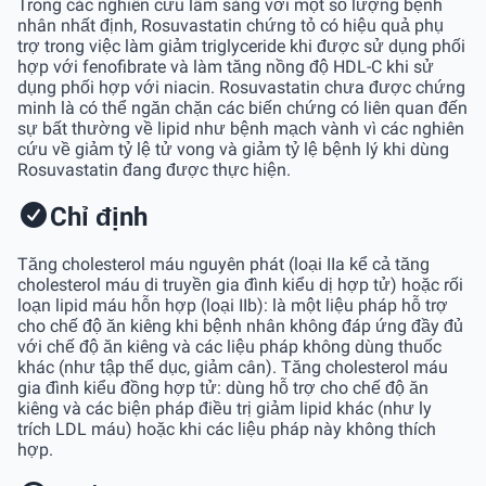
Trong các nghiên cứu lâm sàng với một số lượng bệnh
nhân nhất định, Rosuvastatin chứng tỏ có hiệu quả phụ
trợ trong việc làm giảm triglyceride khi được sử dụng phối
hợp với fenofibrate và làm tăng nồng độ HDL-C khi sử
dụng phối hợp với niacin. Rosuvastatin chưa được chứng
minh là có thể ngăn chặn các biến chứng có liên quan đến
sự bất thường về lipid như bệnh mạch vành vì các nghiên
cứu về giảm tỷ lệ tử vong và giảm tỷ lệ bệnh lý khi dùng
Rosuvastatin đang được thực hiện.
Chỉ định
Tăng cholesterol máu nguyên phát (loại IIa kể cả tăng
cholesterol máu di truyền gia đình kiểu dị hợp tử) hoặc rối
loạn lipid máu hỗn hợp (loại IIb): là một liệu pháp hỗ trợ
cho chế độ ăn kiêng khi bệnh nhân không đáp ứng đầy đủ
với chế độ ăn kiêng và các liệu pháp không dùng thuốc
khác (như tập thể dục, giảm cân). Tăng cholesterol máu
gia đình kiểu đồng hợp tử: dùng hỗ trợ cho chế độ ăn
kiêng và các biện pháp điều trị giảm lipid khác (như ly
trích LDL máu) hoặc khi các liệu pháp này không thích
hợp.