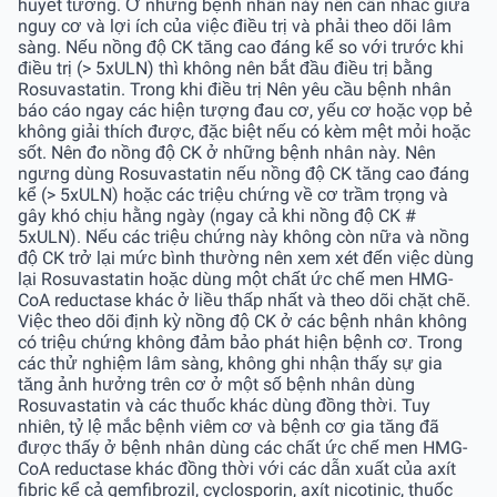
huyết tương. Ở những bệnh nhân này nên cân nhắc giữa
nguy cơ và lợi ích của việc điều trị và phải theo dõi lâm
sàng. Nếu nồng độ CK tăng cao đáng kể so với trước khi
điều trị (> 5xULN) thì không nên bắt đầu điều trị bằng
Rosuvastatin. Trong khi điều trị Nên yêu cầu bệnh nhân
báo cáo ngay các hiện tượng đau cơ, yếu cơ hoặc vọp bẻ
không giải thích được, đặc biệt nếu có kèm mệt mỏi hoặc
sốt. Nên đo nồng độ CK ở những bệnh nhân này. Nên
ngưng dùng Rosuvastatin nếu nồng độ CK tăng cao đáng
kể (> 5xULN) hoặc các triệu chứng về cơ trầm trọng và
gây khó chịu hằng ngày (ngay cả khi nồng độ CK #
5xULN). Nếu các triệu chứng này không còn nữa và nồng
độ CK trở lại mức bình thường nên xem xét đến việc dùng
lại Rosuvastatin hoặc dùng một chất ức chế men HMG-
CoA reductase khác ở liều thấp nhất và theo dõi chặt chẽ.
Việc theo dõi định kỳ nồng độ CK ở các bệnh nhân không
có triệu chứng không đảm bảo phát hiện bệnh cơ. Trong
các thử nghiệm lâm sàng, không ghi nhận thấy sự gia
tăng ảnh hưởng trên cơ ở một số bệnh nhân dùng
Rosuvastatin và các thuốc khác dùng đồng thời. Tuy
nhiên, tỷ lệ mắc bệnh viêm cơ và bệnh cơ gia tăng đã
được thấy ở bệnh nhân dùng các chất ức chế men HMG-
CoA reductase khác đồng thời với các dẫn xuất của axít
fibric kể cả gemfibrozil, cyclosporin, axít nicotinic, thuốc