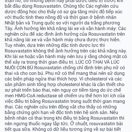
thận hư, thì những bệnh này phải được điều trị trước khi
bắt đầu dùng Rosuvastatin. Chủng tộc Các nghiên cứu
dược động học cho thấy có sự gia tăng mức độ tiếp xúc
với thuốc tính theo nồng độ và thời gian ở bệnh nhân
Nhật bản và Trung quốc so với người da trắng phương
Tây. Ảnh hưởng lên khả năng lái xe và vận hành máy: Các
nghiên cứu để xác định ảnh hưởng của Rosuvastatin trên
khả năng lái xe và vận hành máy chưa được thực hiện.
Tuy nhiên, dựa trên những đặc tính dược lực thì
Rosuvastatin không thể ảnh hưởng trên các khả năng này.
Khi lái xe hoặc vận hành máy nên lưu ý rằng chóng mặt có
thể xảy ra trong thời gian điều trị. LÚC CÓ THAI VÀ LÚC
NUÔI CON BÚ Rosuvastatin chống chỉ định trên phụ nữ có
thai và cho con bú. Phụ nữ có thể mang thai nên sử dụng
các biện pháp ngừa thai thích hợp. Vì cholesterol và các
sản phẩm sinh tổng hợp cholesterol khác là cần thiết cho
sự phát triển bào thai, nên nguy cơ tiềm tàng do ức chế
men HMG-CoA reductase sẽ chiếm ưu thế hơn lợi ích của
việc điều trị bằng Rosuvastatin trong suốt thời gian mang
thai. Các nghiên cứu trên động vật cho thấy có những
bằng chứng giới hạn về độc tính trên hệ sinh sản. Nếu
bệnh nhân có thai trong khi điều trị bằng Rosuvastatin thì
nên ngưng thuốc ngay lập tức. Ở chuột, rosuvastatin bài
tiết qua sữa. Không có dữ liệu tương ứng về sự bài tiết