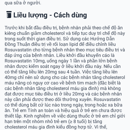
qua sữa ở người.
Liều lượng - Cách dùng
Trước khi bắt đầu điều trị, bệnh nhân phải theo chế độ ăn
kiêng chuẩn giảm cholesterol và tiếp tục duy trì chế độ này
trong suốt thời gian điều trị. Sử dụng các Hướng Dẫn
Ðồng Thuận điều trị về rối loạn lipid để điều chỉnh liều
Rosuvastatin cho từng bệnh nhân theo mục tiêu điều trị và
đáp ứng của bệnh nhân. Liều khởi đầu khuyến cáo là
Rosuvastatin 10mg, uống ngày 1 lần và phần lớn bệnh
nhân được kiểm soát ngay ở liều khởi đầu này. Nếu cần
có thể tăng liều lên 20mg sau 4 tuần. Việc tăng liều lên
40mg chỉ nên sử dụng cho các bệnh nhân tăng cholesterol
máu nặng có nguy cơ cao về bệnh tim mạch (đặc biệt là
các bệnh nhân tăng cholesterol máu gia đình) mà không
đạt được mục tiêu điều trị ở liều 20mg và các bệnh nhân
này cần phải được theo dõi thường xuyên. Rosuvastatin
có thể dùng bất cứ lúc nào trong ngày, trong hoặc xa bữa
ăn. Trẻ em Tính an toàn và hiệu quả ở trẻ em chưa được
thiết lập. Kinh nghiệm về việc dùng thuốc ở trẻ em chỉ giới
hạn trên một nhóm nhỏ trẻ em (≥ 8 tuổi) bị tăng
cholesterol máu gia đình kiểu đồng hợp tử. Vì thế,