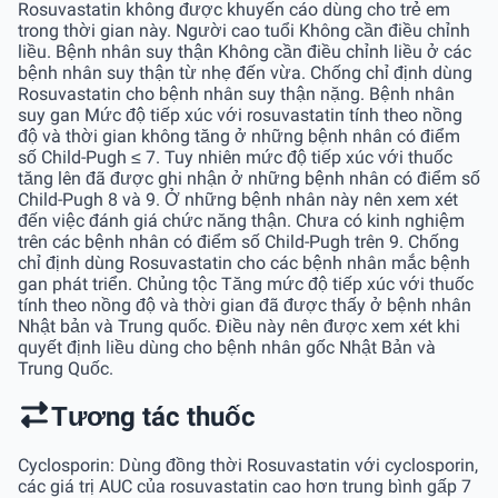
Rosuvastatin không được khuyến cáo dùng cho trẻ em
trong thời gian này. Người cao tuổi Không cần điều chỉnh
liều. Bệnh nhân suy thận Không cần điều chỉnh liều ở các
bệnh nhân suy thận từ nhẹ đến vừa. Chống chỉ định dùng
Rosuvastatin cho bệnh nhân suy thận nặng. Bệnh nhân
suy gan Mức độ tiếp xúc với rosuvastatin tính theo nồng
độ và thời gian không tăng ở những bệnh nhân có điểm
số Child-Pugh ≤ 7. Tuy nhiên mức độ tiếp xúc với thuốc
tăng lên đã được ghi nhận ở những bệnh nhân có điểm số
Child-Pugh 8 và 9. Ở những bệnh nhân này nên xem xét
đến việc đánh giá chức năng thận. Chưa có kinh nghiệm
trên các bệnh nhân có điểm số Child-Pugh trên 9. Chống
chỉ định dùng Rosuvastatin cho các bệnh nhân mắc bệnh
gan phát triển. Chủng tộc Tăng mức độ tiếp xúc với thuốc
tính theo nồng độ và thời gian đã được thấy ở bệnh nhân
Nhật bản và Trung quốc. Ðiều này nên được xem xét khi
quyết định liều dùng cho bệnh nhân gốc Nhật Bản và
Trung Quốc.
Tương tác thuốc
Cyclosporin: Dùng đồng thời Rosuvastatin với cyclosporin,
các giá trị AUC của rosuvastatin cao hơn trung bình gấp 7