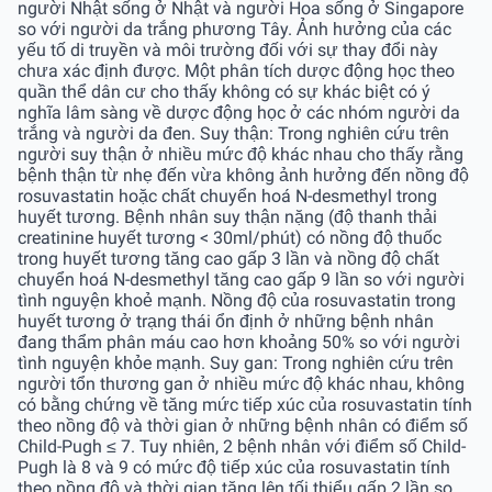
người Nhật sống ở Nhật và người Hoa sống ở Singapore
so với người da trắng phương Tây. Ảnh hưởng của các
yếu tố di truyền và môi trường đối với sự thay đổi này
chưa xác định được. Một phân tích dược động học theo
quần thể dân cư cho thấy không có sự khác biệt có ý
nghĩa lâm sàng về dược động học ở các nhóm người da
trắng và người da đen. Suy thận: Trong nghiên cứu trên
người suy thận ở nhiều mức độ khác nhau cho thấy rằng
bệnh thận từ nhẹ đến vừa không ảnh hưởng đến nồng độ
rosuvastatin hoặc chất chuyển hoá N-desmethyl trong
huyết tương. Bệnh nhân suy thận nặng (độ thanh thải
creatinine huyết tương < 30ml/phút) có nồng độ thuốc
trong huyết tương tăng cao gấp 3 lần và nồng độ chất
chuyển hoá N-desmethyl tăng cao gấp 9 lần so với người
tình nguyện khoẻ mạnh. Nồng độ của rosuvastatin trong
huyết tương ở trạng thái ổn định ở những bệnh nhân
đang thẩm phân máu cao hơn khoảng 50% so với người
tình nguyện khỏe mạnh. Suy gan: Trong nghiên cứu trên
người tổn thương gan ở nhiều mức độ khác nhau, không
có bằng chứng về tăng mức tiếp xúc của rosuvastatin tính
theo nồng độ và thời gian ở những bệnh nhân có điểm số
Child-Pugh ≤ 7. Tuy nhiên, 2 bệnh nhân với điểm số Child-
Pugh là 8 và 9 có mức độ tiếp xúc của rosuvastatin tính
theo nồng độ và thời gian tăng lên tối thiểu gấp 2 lần so