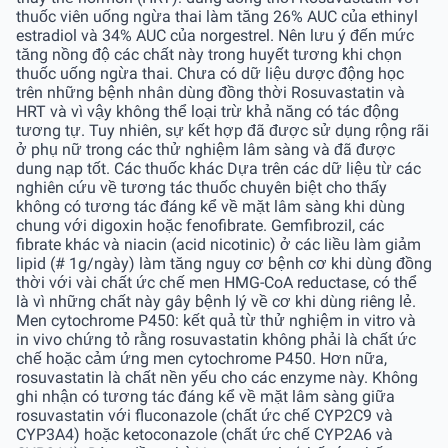
thuốc viên uống ngừa thai làm tăng 26% AUC của ethinyl
estradiol và 34% AUC của norgestrel. Nên lưu ý đến mức
tăng nồng độ các chất này trong huyết tương khi chọn
thuốc uống ngừa thai. Chưa có dữ liệu dược động học
trên những bệnh nhân dùng đồng thời Rosuvastatin và
HRT và vì vậy không thể loại trừ khả năng có tác động
tương tự. Tuy nhiên, sự kết hợp đã được sử dụng rộng rãi
ở phụ nữ trong các thử nghiệm lâm sàng và đã được
dung nạp tốt. Các thuốc khác Dựa trên các dữ liệu từ các
nghiên cứu về tương tác thuốc chuyên biệt cho thấy
không có tương tác đáng kể về mặt lâm sàng khi dùng
chung với digoxin hoặc fenofibrate. Gemfibrozil, các
fibrate khác và niacin (acid nicotinic) ở các liều làm giảm
lipid (# 1g/ngày) làm tăng nguy cơ bệnh cơ khi dùng đồng
thời với vài chất ức chế men HMG-CoA reductase, có thể
là vì những chất này gây bệnh lý về cơ khi dùng riêng lẻ.
Men cytochrome P450: kết quả từ thử nghiệm in vitro và
in vivo chứng tỏ rằng rosuvastatin không phải là chất ức
chế hoặc cảm ứng men cytochrome P450. Hơn nữa,
rosuvastatin là chất nền yếu cho các enzyme này. Không
ghi nhận có tương tác đáng kể về mặt lâm sàng giữa
rosuvastatin với fluconazole (chất ức chế CYP2C9 và
CYP3A4) hoặc ketoconazole (chất ức chế CYP2A6 và