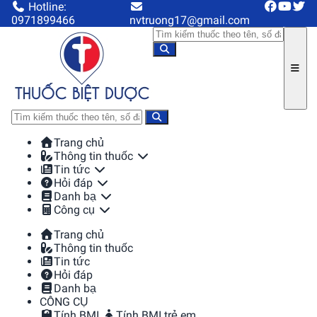
Hotline:
0971899466
nvtruong17@gmail.com
Trang chủ
Thông tin thuốc
Tin tức
Hỏi đáp
Danh bạ
Công cụ
Trang chủ
Thông tin thuốc
Tin tức
Hỏi đáp
Danh bạ
CÔNG CỤ
Tính BMI
Tính BMI trẻ em