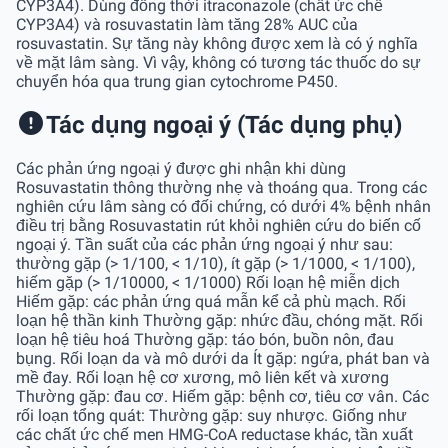
CYP3A4). Dùng đồng thời itraconazole (chất ức chế
CYP3A4) và rosuvastatin làm tăng 28% AUC của
rosuvastatin. Sự tăng này không được xem là có ý nghĩa
về mặt lâm sàng. Vì vậy, không có tương tác thuốc do sự
chuyển hóa qua trung gian cytochrome P450.
Tác dụng ngoại ý (Tác dụng phụ)
Các phản ứng ngoại ý được ghi nhận khi dùng
Rosuvastatin thông thường nhẹ và thoáng qua. Trong các
nghiên cứu lâm sàng có đối chứng, có dưới 4% bệnh nhân
điều trị bằng Rosuvastatin rút khỏi nghiên cứu do biến cố
ngoại ý. Tần suất của các phản ứng ngoại ý như sau:
thường gặp (> 1/100, < 1/10), ít gặp (> 1/1000, < 1/100),
hiếm gặp (> 1/10000, < 1/1000) Rối loạn hệ miễn dịch
Hiếm gặp: các phản ứng quá mẫn kể cả phù mạch. Rối
loạn hệ thần kinh Thường gặp: nhức đầu, chóng mặt. Rối
loạn hệ tiêu hoá Thường gặp: táo bón, buồn nôn, đau
bụng. Rối loạn da và mô dưới da Ít gặp: ngứa, phát ban và
mề đay. Rối loạn hệ cơ xương, mô liên kết và xương
Thường gặp: đau cơ. Hiếm gặp: bệnh cơ, tiêu cơ vân. Các
rối loạn tổng quát: Thường gặp: suy nhược. Giống như
các chất ức chế men HMG-CoA reductase khác, tần xuất