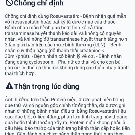
Chống chỉ định
Chống chỉ định dùng Rosuvastatin: - Bệnh nhân quá mẫn
với rosuvastatin hoặc bất kỳ tá dược nào của thuốc. -
Bệnh nhân mắc bệnh gan hoạt tính kể cả tăng
transaminase huyết thanh kéo dài và không có nguyên
nhân, và khi nồng độ transaminase huyết thanh tăng hơn
3 lần giới hạn trên của mức bình thường (ULN). - Bệnh
nhân suy thận nặng (độ thanh thải creatinine <
30ml/phút). - Bệnh nhân có bệnh lý về cơ. - Bệnh nhân
đang dùng cyclosporin. - Phụ nữ có thai và cho con bú,
phụ nữ có thể có thai mà không dùng các biện pháp tránh
thai thích hợp.
Thận trọng lúc dùng
Ảnh hưởng trên thận Protein niệu, được phát hiện bằng
que thử và có nguồn gốc chính từ ống thận, đã được ghi
nhận ở những bệnh nhân điều trị bằng Rosuvastatin liều
cao, đặc biệt ở liều 40mg, phần lớn tình trạng này thoáng
qua hoặc thỉnh thoảng xảy ra. Protein niệu không phải là
dấu hiệu báo trước của tình trạng bệnh thận cấp hoặc tiến
triển. Cần đánh giá chức năng thận trong thời gian theo