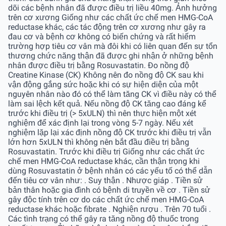
dõi các bệnh nhân đã được điều trị liều 40mg. Ảnh hưởng
trên cơ xương Giống như các chất ức chế men HMG-CoA
reductase khác, các tác động trên cơ xương như gây ra
đau cơ và bệnh cơ không có biến chứng và rất hiếm
trường hợp tiêu cơ vân mà đôi khi có liên quan đến sự tổn
thương chức năng thận đã được ghi nhận ở những bệnh
nhân được điều trị bằng Rosuvastatin. Ðo nồng độ
Creatine Kinase (CK) Không nên đo nồng độ CK sau khi
vận động gắng sức hoặc khi có sự hiện diện của một
nguyên nhân nào đó có thể làm tăng CK vì điều này có thể
làm sai lệch kết quả. Nếu nồng độ CK tăng cao đáng kể
trước khi điều trị (> 5xULN) thì nên thực hiện một xét
nghiệm để xác định lại trong vòng 5-7 ngày. Nếu xét
nghiệm lặp lại xác định nồng độ CK trước khi điều trị vẫn
lớn hơn 5xULN thì không nên bắt đầu điều trị bằng
Rosuvastatin. Trước khi điều trị Giống như các chất ức
chế men HMG-CoA reductase khác, cần thận trọng khi
dùng Rosuvastatin ở bệnh nhân có các yếu tố có thể dẫn
đến tiêu cơ vân như: . Suy thận . Nhược giáp . Tiền sử
bản thân hoặc gia đình có bệnh di truyền về cơ . Tiền sử
gây độc tính trên cơ do các chất ức chế men HMG-CoA
reductase khác hoặc fibrate . Nghiện rượu . Trên 70 tuổi .
Các tình trạng có thể gây ra tăng nồng độ thuốc trong