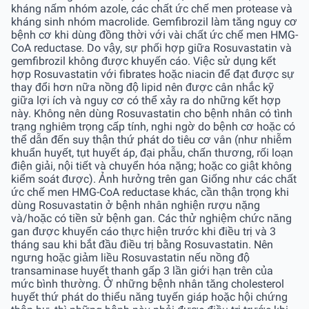
kháng nấm nhóm azole, các chất ức chế men protease và
kháng sinh nhóm macrolide. Gemfibrozil làm tăng nguy cơ
bệnh cơ khi dùng đồng thời với vài chất ức chế men HMG-
CoA reductase. Do vậy, sự phối hợp giữa Rosuvastatin và
gemfibrozil không được khuyến cáo. Việc sử dụng kết
hợp Rosuvastatin với fibrates hoặc niacin để đạt được sự
thay đổi hơn nữa nồng độ lipid nên được cân nhắc kỹ
giữa lợi ích và nguy cơ có thể xảy ra do những kết hợp
này. Không nên dùng Rosuvastatin cho bệnh nhân có tình
trạng nghiêm trọng cấp tính, nghi ngờ do bệnh cơ hoặc có
thể dẫn đến suy thận thứ phát do tiêu cơ vân (như nhiễm
khuẩn huyết, tụt huyết áp, đại phẫu, chấn thương, rối loạn
điện giải, nội tiết và chuyển hóa nặng; hoặc co giật không
kiểm soát được). Ảnh hưởng trên gan Giống như các chất
ức chế men HMG-CoA reductase khác, cần thận trọng khi
dùng Rosuvastatin ở bệnh nhân nghiện rượu nặng
và/hoặc có tiền sử bệnh gan. Các thử nghiệm chức năng
gan được khuyến cáo thực hiện trước khi điều trị và 3
tháng sau khi bắt đầu điều trị bằng Rosuvastatin. Nên
ngưng hoặc giảm liều Rosuvastatin nếu nồng độ
transaminase huyết thanh gấp 3 lần giới hạn trên của
mức bình thường. Ở những bệnh nhân tăng cholesterol
huyết thứ phát do thiểu năng tuyến giáp hoặc hội chứng