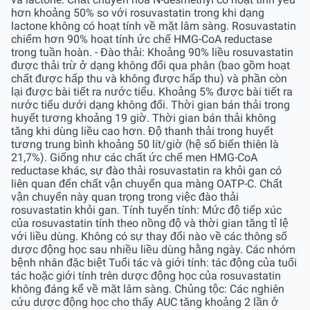
hơn khoảng 50% so với rosuvastatin trong khi dạng
lactone không có hoạt tính về mặt lâm sàng. Rosuvastatin
chiếm hơn 90% hoạt tính ức chế HMG-CoA reductase
trong tuần hoàn. - Ðào thải: Khoảng 90% liều rosuvastatin
được thải trừ ở dạng không đổi qua phân (bao gồm hoạt
chất được hấp thu và không được hấp thu) và phần còn
lại được bài tiết ra nước tiểu. Khoảng 5% được bài tiết ra
nước tiểu dưới dạng không đổi. Thời gian bán thải trong
huyết tương khoảng 19 giờ. Thời gian bán thải không
tăng khi dùng liều cao hơn. Ðộ thanh thải trong huyết
tương trung bình khoảng 50 lít/giờ (hệ số biến thiên là
21,7%). Giống như các chất ức chế men HMG-CoA
reductase khác, sự đào thải rosuvastatin ra khỏi gan có
liên quan đến chất vận chuyển qua màng OATP-C. Chất
vận chuyển này quan trọng trong việc đào thải
rosuvastatin khỏi gan. Tính tuyến tính: Mức độ tiếp xúc
của rosuvastatin tính theo nồng độ và thời gian tăng tỉ lệ
với liều dùng. Không có sự thay đổi nào về các thông số
dược động học sau nhiều liều dùng hằng ngày. Các nhóm
bệnh nhân đặc biệt Tuổi tác và giới tính: tác động của tuổi
tác hoặc giới tính trên dược động học của rosuvastatin
không đáng kể về mặt lâm sàng. Chủng tộc: Các nghiên
cứu dược động học cho thấy AUC tăng khoảng 2 lần ở