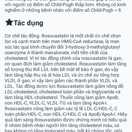
với người có điểm số Child-Pugh thấp hơn. Không có kinh
nghiệm ở những bệnh nhân với điểm số Child-Pugh > 9.
Tác dụng
Cơ chế tác động: Rosuvastatin là một chất ức chế chọn
lọc và cạnh tranh trên men HMG-CoA reductase, là men
xúc tác quá trình chuyển đổi 3-hydroxy-3-methylglutaryl
coenzyme A thành mevalonate, một tiền chất của
cholesterol. Vị trí tác động chính của rosuvastatin là gan,
cơ quan đích làm giảm cholesterol. Rosuvastatin làm tăng
số lượng thụ thể LDL trên bề mặt tế bào ở gan, do vậy
làm tăng hấp thu và dị hóa LDL và ức chế sự tổng hợp
VLDL ở gan, vì vậy làm giảm các thành phần VLDL và
LDL. Tác động dược lực Rosuvastatin làm giảm nồng độ
LDL-cholesterol, cholesterol toàn phần và triglyceride và
làm tăng HDL-cholesterol. Thuốc cũng làm giảm ApoB,
non HDL-C, VLDL-C, VLDL-TG và làm tăng ApoA-I.
Rosuvastatin cũng làm giảm các tỷ lệ LDL-C/HDL-C, C
toàn phần/HDL-C, non HDL-C/HDL-C và ApoB/ApoA-I. Hiệu
quả lâm sàng Rosuvastatin được chứng minh có hiệu quả
ở nhóm bệnh nhân người lớn tăng cholesterol máu, có
hay không có tăng triglycerid máu, bất kỳ chủng tộc, giới