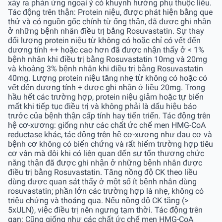
xảy ra phản ứng ngoại ý có khuynh hướng phụ thuộc liều.
Tác động trên thận: Protein niệu, được phát hiện bằng que
thử và có nguồn gốc chính từ ống thận, đã được ghi nhận
ở những bệnh nhân điều trị bằng Rosuvastatin. Sự thay
đổi lượng protein niệu từ không có hoặc chỉ có vết đến
dương tính ++ hoặc cao hơn đã được nhận thấy ở < 1%
bệnh nhân khi điều trị bằng Rosuvastatin 10mg và 20mg
và khoảng 3% bệnh nhân khi điều trị bằng Rosuvastatin
40mg. Lượng protein niệu tăng nhẹ từ không có hoặc có
vết đến dương tính + được ghi nhận ở liều 20mg. Trong
hầu hết các trường hợp, protein niệu giảm hoặc tự biến
mất khi tiếp tục điều trị và không phải là dấu hiệu báo
trước của bệnh thận cấp tính hay tiến triển. Tác động trên
hệ cơ-xương: giống như các chất ức chế men HMG-CoA
reductase khác, tác động trên hệ cơ-xương như đau cơ và
bệnh cơ không có biến chứng và rất hiếm trường hợp tiêu
cơ vân mà đôi khi có liên quan đến sự tổn thương chức
năng thận đã được ghi nhận ở những bệnh nhân được
điều trị bằng Rosuvastatin. Tăng nồng độ CK theo liều
dùng được quan sát thấy ở một số ít bệnh nhân dùng
rosuvastatin; phần lớn các trường hợp là nhẹ, không có
triệu chứng và thoáng qua. Nếu nồng độ CK tăng (>
5xULN), việc điều trị nên ngưng tạm thời. Tác động trên
gan: Cũng giống như các chất ức chế men HMG-CoA