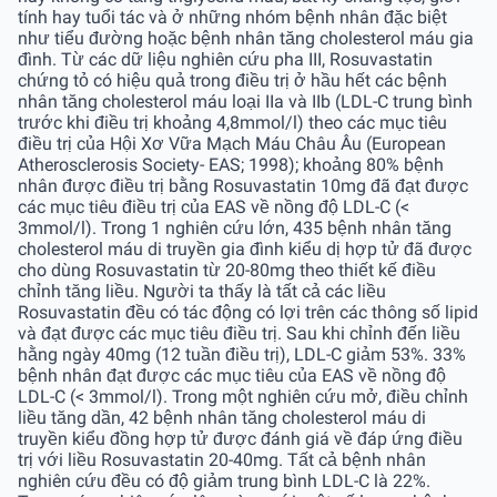
tính hay tuổi tác và ở những nhóm bệnh nhân đặc biệt
như tiểu đường hoặc bệnh nhân tăng cholesterol máu gia
đình. Từ các dữ liệu nghiên cứu pha III, Rosuvastatin
chứng tỏ có hiệu quả trong điều trị ở hầu hết các bệnh
nhân tăng cholesterol máu loại IIa và IIb (LDL-C trung bình
trước khi điều trị khoảng 4,8mmol/l) theo các mục tiêu
điều trị của Hội Xơ Vữa Mạch Máu Châu Âu (European
Atherosclerosis Society- EAS; 1998); khoảng 80% bệnh
nhân được điều trị bằng Rosuvastatin 10mg đã đạt được
các mục tiêu điều trị của EAS về nồng độ LDL-C (<
3mmol/l). Trong 1 nghiên cứu lớn, 435 bệnh nhân tăng
cholesterol máu di truyền gia đình kiểu dị hợp tử đã được
cho dùng Rosuvastatin từ 20-80mg theo thiết kế điều
chỉnh tăng liều. Người ta thấy là tất cả các liều
Rosuvastatin đều có tác động có lợi trên các thông số lipid
và đạt được các mục tiêu điều trị. Sau khi chỉnh đến liều
hằng ngày 40mg (12 tuần điều trị), LDL-C giảm 53%. 33%
bệnh nhân đạt được các mục tiêu của EAS về nồng độ
LDL-C (< 3mmol/l). Trong một nghiên cứu mở, điều chỉnh
liều tăng dần, 42 bệnh nhân tăng cholesterol máu di
truyền kiểu đồng hợp tử được đánh giá về đáp ứng điều
trị với liều Rosuvastatin 20-40mg. Tất cả bệnh nhân
nghiên cứu đều có độ giảm trung bình LDL-C là 22%.