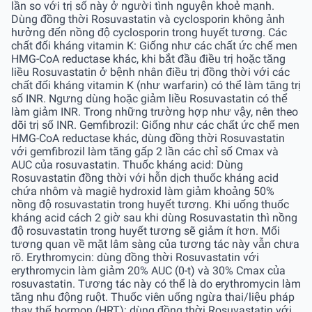
lần so với trị số này ở người tình nguyện khoẻ mạnh.
Dùng đồng thời Rosuvastatin và cyclosporin không ảnh
hưởng đến nồng độ cyclosporin trong huyết tương. Các
chất đối kháng vitamin K: Giống như các chất ức chế men
HMG-CoA reductase khác, khi bắt đầu điều trị hoặc tăng
liều Rosuvastatin ở bệnh nhân điều trị đồng thời với các
chất đối kháng vitamin K (như warfarin) có thể làm tăng trị
số INR. Ngưng dùng hoặc giảm liều Rosuvastatin có thể
làm giảm INR. Trong những trường hợp như vậy, nên theo
dõi trị số INR. Gemfibrozil: Giống như các chất ức chế men
HMG-CoA reductase khác, dùng đồng thời Rosuvastatin
với gemfibrozil làm tăng gấp 2 lần các chỉ số Cmax và
AUC của rosuvastatin. Thuốc kháng acid: Dùng
Rosuvastatin đồng thời với hỗn dịch thuốc kháng acid
chứa nhôm và magiê hydroxid làm giảm khoảng 50%
nồng độ rosuvastatin trong huyết tương. Khi uống thuốc
kháng acid cách 2 giờ sau khi dùng Rosuvastatin thì nồng
độ rosuvastatin trong huyết tương sẽ giảm ít hơn. Mối
tương quan về mặt lâm sàng của tương tác này vẫn chưa
rõ. Erythromycin: dùng đồng thời Rosuvastatin với
erythromycin làm giảm 20% AUC (0-t) và 30% Cmax của
rosuvastatin. Tương tác này có thể là do erythromycin làm
tăng nhu động ruột. Thuốc viên uống ngừa thai/liệu pháp
thay thế hormon (HRT): dùng đồng thời Rosuvastatin với