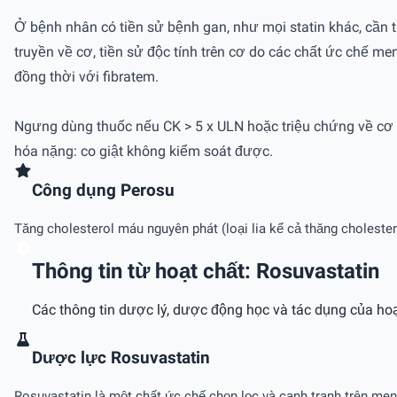
Ở bệnh nhân có tiền sử bệnh gan, như mọi statin khác, cần t
truyền về cơ, tiền sử độc tính trên cơ do các chất ức chế me
đồng thời với fibratem.
Ngưng dùng thuốc nếu CK > 5 x ULN hoặc triệu chứng về cơ tr
hóa nặng: co giật không kiểm soát được.
Công dụng Perosu
Tăng cholesterol máu nguyên phát (loại lia kể cả thăng cholestero
Thông tin từ hoạt chất: Rosuvastatin
Các thông tin dược lý, dược động học và tác dụng của hoạ
Dược lực Rosuvastatin
Rosuvastatin là một chất ức chế chọn lọc và cạnh tranh trên me