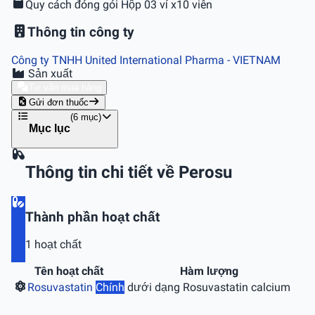
Quy cách đóng gói
Hộp 03 vỉ x10 viên
Thông tin công ty
Công ty TNHH United International Pharma
- VIETNAM
Sản xuất
Tư vấn mua hàng
Gửi đơn thuốc
(6 mục)
Mục lục
Thông tin chi tiết về Perosu
Thành phần hoạt chất
1 hoạt chất
Tên hoạt chất
Hàm lượng
Rosuvastatin
Chính
dưới dạng Rosuvastatin calcium