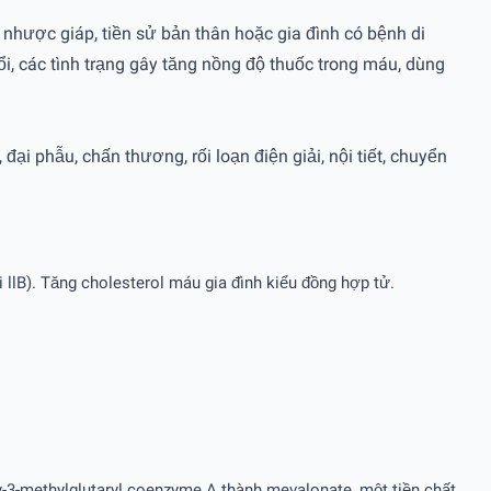
 nhược giáp, tiền sử bản thân hoặc gia đình có bệnh di
ổi, các tình trạng gây tăng nồng độ thuốc trong máu, dùng
i phẫu, chấn thương, rối loạn điện giải, nội tiết, chuyển
i llB). Tăng cholesterol máu gia đình kiểu đồng hợp tử.
y-3-methylglutaryl coenzyme A thành mevalonate, một tiền chất