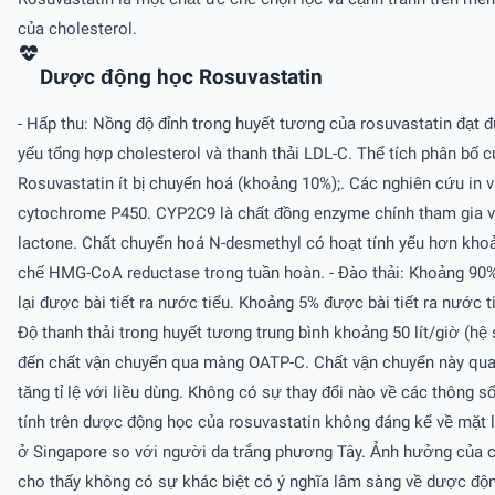
của cholesterol.
Dược động học Rosuvastatin
- Hấp thu: Nồng độ đỉnh trong huyết tương của rosuvastatin đạt 
yếu tổng hợp cholesterol và thanh thải LDL-C. Thể tích phân bố 
Rosuvastatin ít bị chuyển hoá (khoảng 10%);. Các nghiên cứu in 
cytochrome P450. CYP2C9 là chất đồng enzyme chính tham gia và
lactone. Chất chuyển hoá N-desmethyl có hoạt tính yếu hơn khoả
chế HMG-CoA reductase trong tuần hoàn. - Ðào thải: Khoảng 90%
lại được bài tiết ra nước tiểu. Khoảng 5% được bài tiết ra nước 
Ðộ thanh thải trong huyết tương trung bình khoảng 50 lít/giờ (h
đến chất vận chuyển qua màng OATP-C. Chất vận chuyển này quan t
tăng tỉ lệ với liều dùng. Không có sự thay đổi nào về các thông 
tính trên dược động học của rosuvastatin không đáng kể về mặt
ở Singapore so với người da trắng phương Tây. Ảnh hưởng của cá
cho thấy không có sự khác biệt có ý nghĩa lâm sàng về dược độ