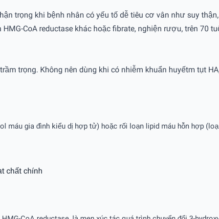
hận trọng khi bệnh nhân có yếu tố dễ tiêu cơ vân như suy thận,
n HMG-CoA reductase khác hoặc fibrate, nghiện rượu, trên 70 tu
ầm trọng. Không nên dùng khi có nhiễm khuẩn huyếtm tụt HA, đạ
l máu gia đình kiểu dị hợp tử) hoặc rối loạn lipid máu hỗn hợp (loạ
t chất chính
n HMG-CoA reductase, là men xúc tác quá trình chuyển đổi 3-hydrox