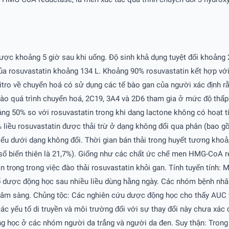
được khoảng 5 giờ sau khi uống. Ðộ sinh khả dụng tuyệt đối khoảng 2
của rosuvastatin khoảng 134 L. Khoảng 90% rosuvastatin kết hợp với 
vitro về chuyển hoá có sử dụng các tế bào gan của người xác định 
o quá trình chuyển hoá, 2C19, 3A4 và 2D6 tham gia ở mức độ thấp
ng 50% so với rosuvastatin trong khi dạng lactone không có hoạt 
 liều rosuvastatin được thải trừ ở dạng không đổi qua phân (bao 
tiểu dưới dạng không đổi. Thời gian bán thải trong huyết tương khoả
ệ số biến thiên là 21,7%). Giống như các chất ức chế men HMG-CoA r
rọng trong việc đào thải rosuvastatin khỏi gan. Tính tuyến tính: Mứ
số dược động học sau nhiều liều dùng hằng ngày. Các nhóm bệnh nhân đ
 lâm sàng. Chủng tộc: Các nghiên cứu dược động học cho thấy AUC
c yếu tố di truyền và môi trường đối với sự thay đổi này chưa xác
ng học ở các nhóm người da trắng và người da đen. Suy thận: Tron