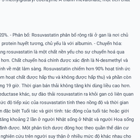
0%. - Phân bố: Rosuvastatin phân bố rộng rãi ở gan là nơi chủ
protein huyết tương, chủ yếu là với albumin. - Chuyển hóa:
rằng rosuvastatin là một chất nền yếu cho sự chuyển hoá qua
 hơn. Chất chuyển hoá chính được xác định là N-desmethyl và
tính về mặt lâm sàng. Rosuvastatin chiếm hơn 90% hoạt tính ức
gồm hoạt chất được hấp thu và không được hấp thu) và phần còn
ng 19 giờ. Thời gian bán thải không tăng khi dùng liều cao hơn.
eductase khác, sự đào thải rosuvastatin ra khỏi gan có liên quan
c độ tiếp xúc của rosuvastatin tính theo nồng độ và thời gian
ặc biệt Tuổi tác và giới tính: tác động của tuổi tác hoặc giới
 tăng khoảng 2 lần ở người Nhật sống ở Nhật và người Hoa sống
 định được. Một phân tích dược động học theo quần thể dân cư
g nghiên cứu trên người suy thận ở nhiều mức độ khác nhau cho