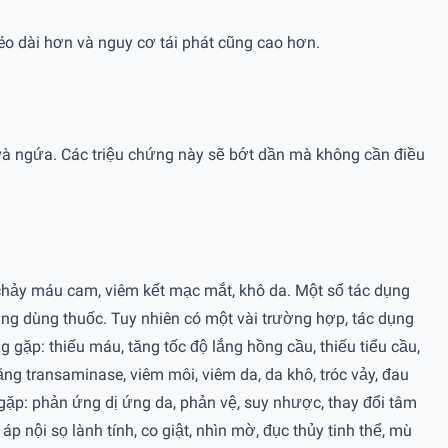
éo dài hơn và nguy cơ tái phát cũng cao hơn.
 và ngứa. Các triệu chứng này sẽ bớt dần mà không cần điều
chảy máu cam, viêm kết mạc mắt, khô da. Một số tác dụng
g dùng thuốc. Tuy nhiên có một vài trường hợp, tác dụng
gặp: thiếu máu, tăng tốc độ lắng hồng cầu, thiếu tiểu cầu,
ng transaminase, viêm môi, viêm da, da khô, tróc vảy, đau
Ít gặp: phản ứng dị ứng da, phản vệ, suy nhược, thay đổi tâm
áp nội sọ lành tính, co giật, nhìn mờ, đục thủy tinh thể, mù