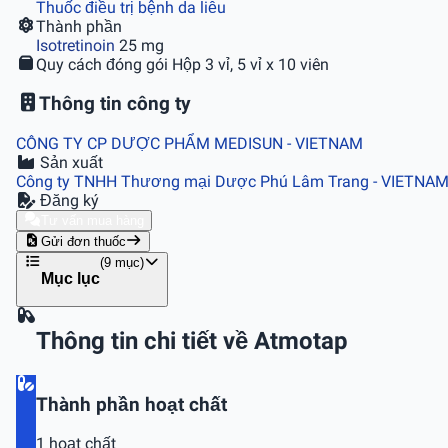
Thuốc điều trị bệnh da liễu
Thành phần
Isotretinoin
25 mg
Quy cách đóng gói
Hộp 3 vỉ, 5 vỉ x 10 viên
Thông tin công ty
CÔNG TY CP DƯỢC PHẨM MEDISUN
- VIETNAM
Sản xuất
Công ty TNHH Thương mại Dược Phú Lâm Trang
- VIETNA
Đăng ký
Tư vấn mua hàng
Gửi đơn thuốc
(9 mục)
Mục lục
Thông tin chi tiết về Atmotap
Thành phần hoạt chất
1 hoạt chất