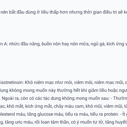
ên bắt đầu dùng ở liều thấp hơn nhưng thời gian điều trị sẽ k
tamin A: nhức đầu nặng, buồn nôn hay nôn mửa, ngủ gà, kích ứng
isotretinoin: Khô niêm mạc như môi, viêm môi, niêm mạc mũi, 
dụng không mong muốn này thường hết khi giảm liều hoặc ngưn
 Ngoài ra, còn có các tác dụng không mong muốn sau: - Thường 
mạc, khô mắt, kích ứng mắt, chảy máu cam, khô mũi, viêm mũi, tă
olesterol máu, tăng glucose máu, tiểu ra máu, tiểu ra protein. - 
g, tăng uric máu, rối loạn tâm thần, có ý muốn tự tử, tăng huyết 