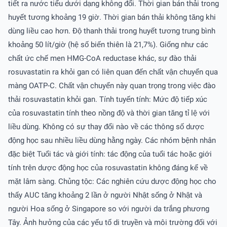
tiết ra nước tiểu dưới dạng không đổi. Thời gian bán thải trong
huyết tương khoảng 19 giờ. Thời gian bán thải không tăng khi
dùng liều cao hơn. Ðộ thanh thải trong huyết tương trung bình
khoảng 50 lít/giờ (hệ số biến thiên là 21,7%). Giống như các
chất ức chế men HMG-CoA reductase khác, sự đào thải
rosuvastatin ra khỏi gan có liên quan đến chất vận chuyển qua
màng OATP-C. Chất vận chuyển này quan trọng trong việc đào
thải rosuvastatin khỏi gan. Tính tuyến tính: Mức độ tiếp xúc
của rosuvastatin tính theo nồng độ và thời gian tăng tỉ lệ với
liều dùng. Không có sự thay đổi nào về các thông số dược
động học sau nhiều liều dùng hằng ngày. Các nhóm bệnh nhân
đặc biệt Tuổi tác và giới tính: tác động của tuổi tác hoặc giới
tính trên dược động học của rosuvastatin không đáng kể về
mặt lâm sàng. Chủng tộc: Các nghiên cứu dược động học cho
thấy AUC tăng khoảng 2 lần ở người Nhật sống ở Nhật và
người Hoa sống ở Singapore so với người da trắng phương
Tây. Ảnh hưởng của các yếu tố di truyền và môi trường đối với