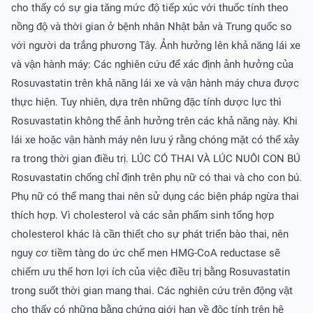
cho thấy có sự gia tăng mức độ tiếp xúc với thuốc tính theo
nồng độ và thời gian ở bệnh nhân Nhật bản và Trung quốc so
với người da trắng phương Tây. Ảnh hưởng lên khả năng lái xe
và vận hành máy: Các nghiên cứu để xác định ảnh hưởng của
Rosuvastatin trên khả năng lái xe và vận hành máy chưa được
thực hiện. Tuy nhiên, dựa trên những đặc tính dược lực thì
Rosuvastatin không thể ảnh hưởng trên các khả năng này. Khi
lái xe hoặc vận hành máy nên lưu ý rằng chóng mặt có thể xảy
ra trong thời gian điều trị. LÚC CÓ THAI VÀ LÚC NUÔI CON BÚ
Rosuvastatin chống chỉ định trên phụ nữ có thai và cho con bú.
Phụ nữ có thể mang thai nên sử dụng các biện pháp ngừa thai
thích hợp. Vì cholesterol và các sản phẩm sinh tổng hợp
cholesterol khác là cần thiết cho sự phát triển bào thai, nên
nguy cơ tiềm tàng do ức chế men HMG-CoA reductase sẽ
chiếm ưu thế hơn lợi ích của việc điều trị bằng Rosuvastatin
trong suốt thời gian mang thai. Các nghiên cứu trên động vật
cho thấy có những bằng chứng giới hạn về độc tính trên hệ