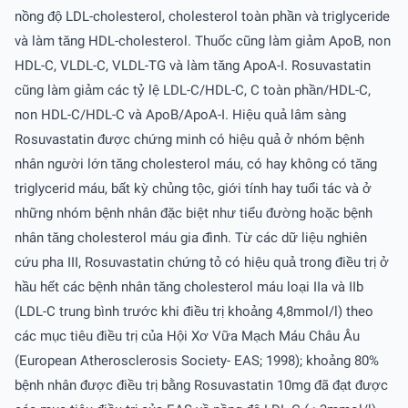
nồng độ LDL-cholesterol, cholesterol toàn phần và triglyceride
và làm tăng HDL-cholesterol. Thuốc cũng làm giảm ApoB, non
HDL-C, VLDL-C, VLDL-TG và làm tăng ApoA-I. Rosuvastatin
cũng làm giảm các tỷ lệ LDL-C/HDL-C, C toàn phần/HDL-C,
non HDL-C/HDL-C và ApoB/ApoA-I. Hiệu quả lâm sàng
Rosuvastatin được chứng minh có hiệu quả ở nhóm bệnh
nhân người lớn tăng cholesterol máu, có hay không có tăng
triglycerid máu, bất kỳ chủng tộc, giới tính hay tuổi tác và ở
những nhóm bệnh nhân đặc biệt như tiểu đường hoặc bệnh
nhân tăng cholesterol máu gia đình. Từ các dữ liệu nghiên
cứu pha III, Rosuvastatin chứng tỏ có hiệu quả trong điều trị ở
hầu hết các bệnh nhân tăng cholesterol máu loại IIa và IIb
(LDL-C trung bình trước khi điều trị khoảng 4,8mmol/l) theo
các mục tiêu điều trị của Hội Xơ Vữa Mạch Máu Châu Âu
(European Atherosclerosis Society- EAS; 1998); khoảng 80%
bệnh nhân được điều trị bằng Rosuvastatin 10mg đã đạt được