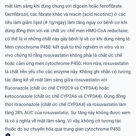
mặt lâm sàng khi dùng chung với digoxin hoặc fenofibrate.
Gemfibrozil, các fibrate khác và niacin (acid nicotinic) ở các
liều làm giảm lipid (# 1g/ngày) làm tăng nguy cơ bệnh cơ khi
dùng đồng thời với vài chất ức chế men HMG-CoA reductase,
có thể là vì những chất này gây bệnh lý về cơ khi dùng riêng lẻ.
Men cytochrome P450: kết quả từ thử nghiệm in vitro và in
vivo chứng tỏ rằng rosuvastatin không phải là chất ức chế
hoặc cảm ứng men cytochrome P450. Hơn nữa, rosuvastatin
là chất nền yếu cho các enzyme này. Không ghi nhận có tương
tác đáng kể về mặt lâm sàng giữa rosuvastatin với
fluconazole (chất ức chế CYP2C9 và CYP3A4) hoặc
ketoconazole (chất ức chế CYP2A6 và CYP3A4). Dùng đồng
thời itraconazole (chất ức chế CYP3A4) và rosuvastatin làm
tăng 28% AUC của rosuvastatin. Sự tăng này không được xem
là có ý nghĩa về mặt lâm sàng. Vì vậy, không có tương tác
thuốc do sự chuyển hóa qua trung gian cytochrome P450.