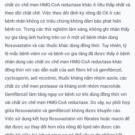
chất ức chế men HMG-CoA reductase khác ở liều thấp nhất và
theo dõi chặt chẽ. Việc theo dõi định kỳ nồng độ CK ở các
bệnh nhân không có triệu chứng không đảm bảo phát hiện
bệnh cơ. Trong các thử nghiệm lâm sàng, không ghi nhận thấy
sự gia tăng ảnh hưởng trên cơ ở một số bệnh nhân dùng
Rosuvastatin và các thuốc khác dùng đồng thời. Tuy nhiên, tỷ
lệ mắc bệnh viêm cơ và bệnh cơ gia tăng đã được thấy ở bệnh
nhân dùng các chất ức chế men HMG-CoA reductase khác
đồng thời với các dẫn xuất của axít fibric kể cả gemfibrozil,
cyclosporin, axít nicotinic, thuốc kháng nấm nhóm azole, các
chất ức chế men protease và kháng sinh nhóm macrolide.
Gemfibrozil làm tăng nguy cơ bệnh cơ khi dùng đồng thời với
vài chất ức chế men HMG-CoA reductase. Do vậy, sự phối hợp
giữa Rosuvastatin và gemfibrozil không được khuyến cáo.
Việc sử dụng kết hợp Rosuvastatin với fibrates hoặc niacin để
đạt được sự thay đổi hơn nữa nồng độ lipid nên được cân
nhắc kỹ giữa lợi ích và nguy cơ có thể xảy ra do những kết