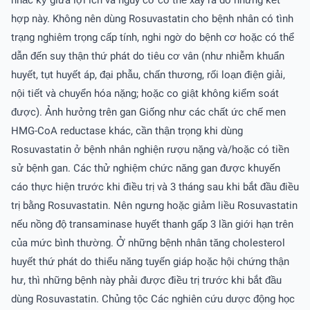
hợp này. Không nên dùng Rosuvastatin cho bệnh nhân có tình
trạng nghiêm trọng cấp tính, nghi ngờ do bệnh cơ hoặc có thể
dẫn đến suy thận thứ phát do tiêu cơ vân (như nhiễm khuẩn
huyết, tụt huyết áp, đại phẫu, chấn thương, rối loạn điện giải,
nội tiết và chuyển hóa nặng; hoặc co giật không kiểm soát
được). Ảnh hưởng trên gan Giống như các chất ức chế men
HMG-CoA reductase khác, cần thận trọng khi dùng
Rosuvastatin ở bệnh nhân nghiện rượu nặng và/hoặc có tiền
sử bệnh gan. Các thử nghiệm chức năng gan được khuyến
cáo thực hiện trước khi điều trị và 3 tháng sau khi bắt đầu điều
trị bằng Rosuvastatin. Nên ngưng hoặc giảm liều Rosuvastatin
nếu nồng độ transaminase huyết thanh gấp 3 lần giới hạn trên
của mức bình thường. Ở những bệnh nhân tăng cholesterol
huyết thứ phát do thiểu năng tuyến giáp hoặc hội chứng thận
hư, thì những bệnh này phải được điều trị trước khi bắt đầu
dùng Rosuvastatin. Chủng tộc Các nghiên cứu dược động học