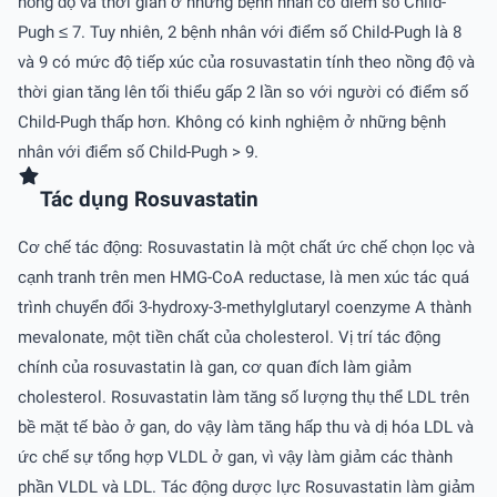
nồng độ và thời gian ở những bệnh nhân có điểm số Child-
Pugh ≤ 7. Tuy nhiên, 2 bệnh nhân với điểm số Child-Pugh là 8
và 9 có mức độ tiếp xúc của rosuvastatin tính theo nồng độ và
thời gian tăng lên tối thiểu gấp 2 lần so với người có điểm số
Child-Pugh thấp hơn. Không có kinh nghiệm ở những bệnh
nhân với điểm số Child-Pugh > 9.
Tác dụng Rosuvastatin
Cơ chế tác động: Rosuvastatin là một chất ức chế chọn lọc và
cạnh tranh trên men HMG-CoA reductase, là men xúc tác quá
trình chuyển đổi 3-hydroxy-3-methylglutaryl coenzyme A thành
mevalonate, một tiền chất của cholesterol. Vị trí tác động
chính của rosuvastatin là gan, cơ quan đích làm giảm
cholesterol. Rosuvastatin làm tăng số lượng thụ thể LDL trên
bề mặt tế bào ở gan, do vậy làm tăng hấp thu và dị hóa LDL và
ức chế sự tổng hợp VLDL ở gan, vì vậy làm giảm các thành
phần VLDL và LDL. Tác động dược lực Rosuvastatin làm giảm