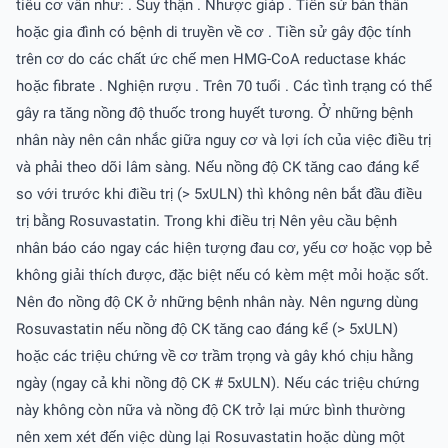
tiêu cơ vân như: . Suy thận . Nhược giáp . Tiền sử bản thân
hoặc gia đình có bệnh di truyền về cơ . Tiền sử gây độc tính
trên cơ do các chất ức chế men HMG-CoA reductase khác
hoặc fibrate . Nghiện rượu . Trên 70 tuổi . Các tình trạng có thể
gây ra tăng nồng độ thuốc trong huyết tương. Ở những bệnh
nhân này nên cân nhắc giữa nguy cơ và lợi ích của việc điều trị
và phải theo dõi lâm sàng. Nếu nồng độ CK tăng cao đáng kể
so với trước khi điều trị (> 5xULN) thì không nên bắt đầu điều
trị bằng Rosuvastatin. Trong khi điều trị Nên yêu cầu bệnh
nhân báo cáo ngay các hiện tượng đau cơ, yếu cơ hoặc vọp bẻ
không giải thích được, đặc biệt nếu có kèm mệt mỏi hoặc sốt.
Nên đo nồng độ CK ở những bệnh nhân này. Nên ngưng dùng
Rosuvastatin nếu nồng độ CK tăng cao đáng kể (> 5xULN)
hoặc các triệu chứng về cơ trầm trọng và gây khó chịu hằng
ngày (ngay cả khi nồng độ CK # 5xULN). Nếu các triệu chứng
này không còn nữa và nồng độ CK trở lại mức bình thường
nên xem xét đến việc dùng lại Rosuvastatin hoặc dùng một