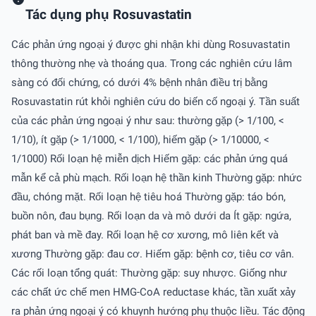
Tác dụng phụ Rosuvastatin
Các phản ứng ngoại ý được ghi nhận khi dùng Rosuvastatin
thông thường nhẹ và thoáng qua. Trong các nghiên cứu lâm
sàng có đối chứng, có dưới 4% bệnh nhân điều trị bằng
Rosuvastatin rút khỏi nghiên cứu do biến cố ngoại ý. Tần suất
của các phản ứng ngoại ý như sau: thường gặp (> 1/100, <
1/10), ít gặp (> 1/1000, < 1/100), hiếm gặp (> 1/10000, <
1/1000) Rối loạn hệ miễn dịch Hiếm gặp: các phản ứng quá
mẫn kể cả phù mạch. Rối loạn hệ thần kinh Thường gặp: nhức
đầu, chóng mặt. Rối loạn hệ tiêu hoá Thường gặp: táo bón,
buồn nôn, đau bụng. Rối loạn da và mô dưới da Ít gặp: ngứa,
phát ban và mề đay. Rối loạn hệ cơ xương, mô liên kết và
xương Thường gặp: đau cơ. Hiếm gặp: bệnh cơ, tiêu cơ vân.
Các rối loạn tổng quát: Thường gặp: suy nhược. Giống như
các chất ức chế men HMG-CoA reductase khác, tần xuất xảy
ra phản ứng ngoại ý có khuynh hướng phụ thuộc liều. Tác động