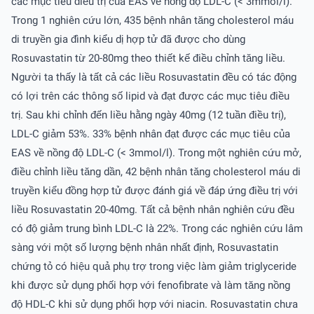
các mục tiêu điều trị của EAS về nồng độ LDL-C (< 3mmol/l).
Trong 1 nghiên cứu lớn, 435 bệnh nhân tăng cholesterol máu
di truyền gia đình kiểu dị hợp tử đã được cho dùng
Rosuvastatin từ 20-80mg theo thiết kế điều chỉnh tăng liều.
Người ta thấy là tất cả các liều Rosuvastatin đều có tác động
có lợi trên các thông số lipid và đạt được các mục tiêu điều
trị. Sau khi chỉnh đến liều hằng ngày 40mg (12 tuần điều trị),
LDL-C giảm 53%. 33% bệnh nhân đạt được các mục tiêu của
EAS về nồng độ LDL-C (< 3mmol/l). Trong một nghiên cứu mở,
điều chỉnh liều tăng dần, 42 bệnh nhân tăng cholesterol máu di
truyền kiểu đồng hợp tử được đánh giá về đáp ứng điều trị với
liều Rosuvastatin 20-40mg. Tất cả bệnh nhân nghiên cứu đều
có độ giảm trung bình LDL-C là 22%. Trong các nghiên cứu lâm
sàng với một số lượng bệnh nhân nhất định, Rosuvastatin
chứng tỏ có hiệu quả phụ trợ trong việc làm giảm triglyceride
khi được sử dụng phối hợp với fenofibrate và làm tăng nồng
độ HDL-C khi sử dụng phối hợp với niacin. Rosuvastatin chưa