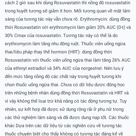
cách 2 giờ sau khi dùng Rosuvastatin thì nồng độ rosuvastatin
trong huyết tương sẽ giảm ít hơn. Mối tương quan về mặt lâm
sàng của tương tác này vẫn chưa rõ. Erythromycin: dùng đồng
thời Rosuvastatin với erythromycin làm giảm 20% AUC (0-t) và
30% Cmax của rosuvastatin. Tương tác này có thể là do
erythromycin làm tăng nhu động ruột. Thuốc viên uống ngừa
thai/liệu pháp thay thế hormon (HRT): dùng đồng thời
Rosuvastatin với thuốc viên uống ngừa thai làm tăng 26% AUC
của ethinyl estradiol và 34% AUC của norgestrel. Nên lưu ý
đến mức tăng nồng độ các chất này trong huyết tương khi
chọn thuốc uống ngừa thai. Chưa có dữ liệu dược động học
trên những bệnh nhân dùng đồng thời Rosuvastatin và HRT và
vì vậy không thể loại trừ khả năng có tác động tương tự. Tuy
nhiên, sự kết hợp đã được sử dụng rộng rãi ở phụ nữ trong
các thử nghiệm lâm sàng và đã được dung nạp tốt. Các thuốc
khác Dựa trên các dữ liệu từ các nghiên cứu về tương tác
thuốc chuyên biệt cho thấy không có tương tác đáng kể về