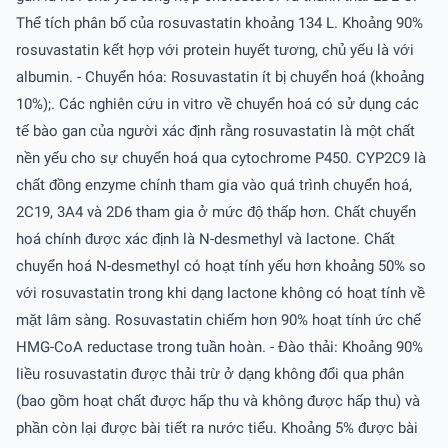
Thể tích phân bố của rosuvastatin khoảng 134 L. Khoảng 90%
rosuvastatin kết hợp với protein huyết tương, chủ yếu là với
albumin. - Chuyển hóa: Rosuvastatin ít bị chuyển hoá (khoảng
10%);. Các nghiên cứu in vitro về chuyển hoá có sử dụng các
tế bào gan của người xác định rằng rosuvastatin là một chất
nền yếu cho sự chuyển hoá qua cytochrome P450. CYP2C9 là
chất đồng enzyme chính tham gia vào quá trình chuyển hoá,
2C19, 3A4 và 2D6 tham gia ở mức độ thấp hơn. Chất chuyển
hoá chính được xác định là N-desmethyl và lactone. Chất
chuyển hoá N-desmethyl có hoạt tính yếu hơn khoảng 50% so
với rosuvastatin trong khi dạng lactone không có hoạt tính về
mặt lâm sàng. Rosuvastatin chiếm hơn 90% hoạt tính ức chế
HMG-CoA reductase trong tuần hoàn. - Ðào thải: Khoảng 90%
liều rosuvastatin được thải trừ ở dạng không đổi qua phân
(bao gồm hoạt chất được hấp thu và không được hấp thu) và
phần còn lại được bài tiết ra nước tiểu. Khoảng 5% được bài