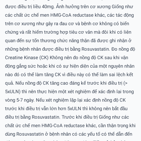
được điều trị liều 40mg. Ảnh hưởng trên cơ xương Giống như
các chất ức chế men HMG-CoA reductase khác, các tác động
trên cơ xương như gây ra đau cơ và bệnh cơ không có biến
chứng và rất hiếm trường hợp tiêu cơ vân mà đôi khi có liên
quan đến sự tổn thương chức năng thận đã được ghi nhận ở
những bệnh nhân được điều trị bằng Rosuvastatin. Ðo nồng độ
Creatine Kinase (CK) Không nên đo nồng độ CK sau khi vận
động gắng sức hoặc khi có sự hiện diện của một nguyên nhân
nào đó có thể làm tăng CK vì điều này có thể làm sai lệch kết
quả. Nếu nồng độ CK tăng cao đáng kể trước khi điều trị (>
5xULN) thì nên thực hiện một xét nghiệm để xác định lại trong
vòng 5-7 ngày. Nếu xét nghiệm lặp lại xác định nồng độ CK
trước khi điều trị vẫn lớn hơn 5xULN thì không nên bắt đầu
điều trị bằng Rosuvastatin. Trước khi điều trị Giống như các
chất ức chế men HMG-CoA reductase khác, cần thận trọng khi
dùng Rosuvastatin ở bệnh nhân có các yếu tố có thể dẫn đến