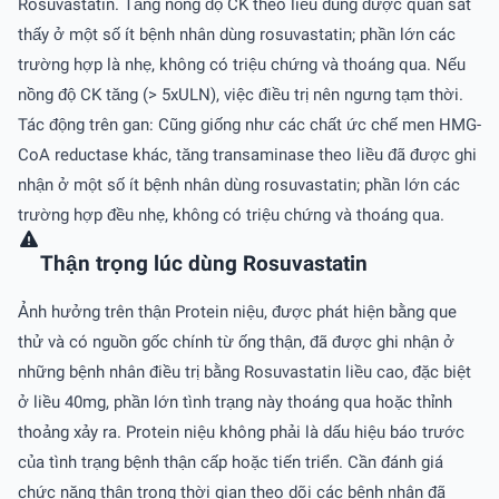
Rosuvastatin. Tăng nồng độ CK theo liều dùng được quan sát
thấy ở một số ít bệnh nhân dùng rosuvastatin; phần lớn các
trường hợp là nhẹ, không có triệu chứng và thoáng qua. Nếu
nồng độ CK tăng (> 5xULN), việc điều trị nên ngưng tạm thời.
Tác động trên gan: Cũng giống như các chất ức chế men HMG-
CoA reductase khác, tăng transaminase theo liều đã được ghi
nhận ở một số ít bệnh nhân dùng rosuvastatin; phần lớn các
trường hợp đều nhẹ, không có triệu chứng và thoáng qua.
Thận trọng lúc dùng Rosuvastatin
Ảnh hưởng trên thận Protein niệu, được phát hiện bằng que
thử và có nguồn gốc chính từ ống thận, đã được ghi nhận ở
những bệnh nhân điều trị bằng Rosuvastatin liều cao, đặc biệt
ở liều 40mg, phần lớn tình trạng này thoáng qua hoặc thỉnh
thoảng xảy ra. Protein niệu không phải là dấu hiệu báo trước
của tình trạng bệnh thận cấp hoặc tiến triển. Cần đánh giá
chức năng thận trong thời gian theo dõi các bệnh nhân đã