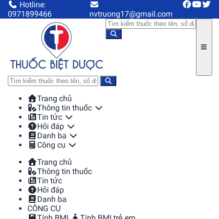
Hotline:
0971899466
nvtruong17@gmail.com
Trang chủ
Thông tin thuốc
Tin tức
Hỏi đáp
Danh bạ
Công cụ
Trang chủ
Thông tin thuốc
Tin tức
Hỏi đáp
Danh bạ
CÔNG CỤ
Tính BMI
Tính BMI trẻ em