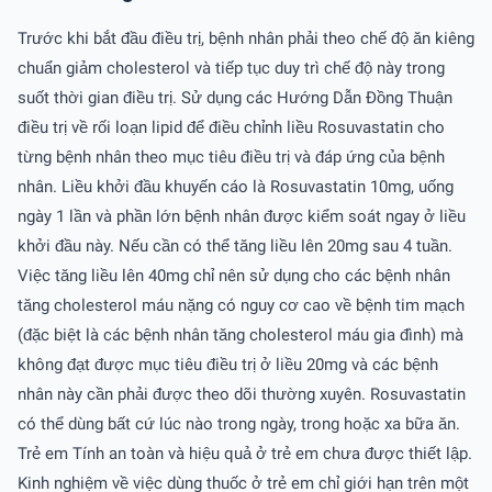
Trước khi bắt đầu điều trị, bệnh nhân phải theo chế độ ăn kiêng
chuẩn giảm cholesterol và tiếp tục duy trì chế độ này trong
suốt thời gian điều trị. Sử dụng các Hướng Dẫn Ðồng Thuận
điều trị về rối loạn lipid để điều chỉnh liều Rosuvastatin cho
từng bệnh nhân theo mục tiêu điều trị và đáp ứng của bệnh
nhân. Liều khởi đầu khuyến cáo là Rosuvastatin 10mg, uống
ngày 1 lần và phần lớn bệnh nhân được kiểm soát ngay ở liều
khởi đầu này. Nếu cần có thể tăng liều lên 20mg sau 4 tuần.
Việc tăng liều lên 40mg chỉ nên sử dụng cho các bệnh nhân
tăng cholesterol máu nặng có nguy cơ cao về bệnh tim mạch
(đặc biệt là các bệnh nhân tăng cholesterol máu gia đình) mà
không đạt được mục tiêu điều trị ở liều 20mg và các bệnh
nhân này cần phải được theo dõi thường xuyên. Rosuvastatin
có thể dùng bất cứ lúc nào trong ngày, trong hoặc xa bữa ăn.
Trẻ em Tính an toàn và hiệu quả ở trẻ em chưa được thiết lập.
Kinh nghiệm về việc dùng thuốc ở trẻ em chỉ giới hạn trên một