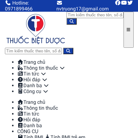
Hotline:
0971899466
nvtruong17@gmail.com
Trang chủ
Thông tin thuốc
Tin tức
Hỏi đáp
Danh bạ
Công cụ
Trang chủ
Thông tin thuốc
Tin tức
Hỏi đáp
Danh bạ
CÔNG CỤ
Tính BMI
Tính BMI trẻ em