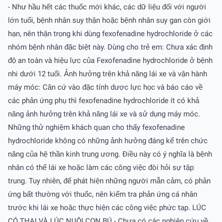
- Như hầu hết các thuốc mới khác, các dữ liệu đối với người
lớn tuổi, bệnh nhân suy thận hoặc bệnh nhân suy gan còn giới
hạn, nên thận trọng khi dùng fexofenadine hydrochloride ở các
nhóm bệnh nhân đặc biệt này. Dùng cho trẻ em: Chưa xác định
độ an toàn và hiệu lực của Fexofenadine hydrochloride ở bệnh
nhi dưới 12 tuổi. Ảnh hưởng trên khả năng lái xe và vận hành
máy móc: Căn cứ vào đặc tính dược lực học và báo cáo về
các phản ứng phụ thì fexofenadine hydrochloride ít có khả
năng ảnh hưởng trên khả năng lái xe và sử dụng máy móc.
Những thử nghiệm khách quan cho thấy fexofenadine
hydrochloride không có những ảnh hưởng đáng kể trên chức
năng của hệ thần kinh trung ương. Ðiều này có ý nghĩa là bệnh
nhân có thể lái xe hoặc làm các công việc đòi hỏi sự tập
trung. Tuy nhiên, để phát hiện những người mẫn cảm, có phản
ứng bất thường với thuốc, nên kiểm tra phản ứng cá nhân
trước khi lái xe hoặc thực hiện các công việc phức tạp. LÚC
CÓ THAI VÀ LÚC NUÔI CON BÚ - Chưa có các nghiên cứu về