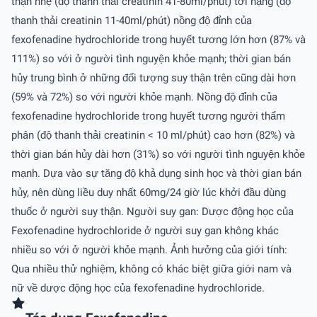
thận nhẹ (độ thanh thải creatinin 41-80ml/phút) tới nặng (độ
thanh thải creatinin 11-40ml/phút) nồng độ đỉnh của
fexofenadine hydrochloride trong huyết tương lớn hơn (87% và
111%) so với ở người tình nguyện khỏe mạnh; thời gian bán
hủy trung bình ở những đối tượng suy thận trên cũng dài hơn
(59% và 72%) so với người khỏe mạnh. Nồng độ đỉnh của
fexofenadine hydrochloride trong huyết tương người thẩm
phân (độ thanh thải creatinin < 10 ml/phút) cao hơn (82%) và
thời gian bán hủy dài hơn (31%) so với người tình nguyện khỏe
mạnh. Dựa vào sự tăng độ khả dụng sinh học và thời gian bán
hủy, nên dùng liều duy nhất 60mg/24 giờ lúc khởi đầu dùng
thuốc ở người suy thận. Người suy gan: Dược động học của
Fexofenadine hydrochloride ở người suy gan không khác
nhiều so với ở người khỏe mạnh. Ảnh hưởng của giới tính:
Qua nhiều thử nghiệm, không có khác biệt giữa giới nam và
nữ về dược động học của fexofenadine hydrochloride.