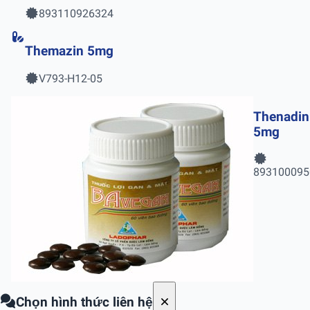
893110926324
Themazin 5mg
V793-H12-05
Thenadin
5mg
893100095
Chọn hình thức liên hệ