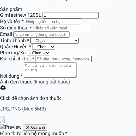
Sản phẩm
Gimfastnew 120
SL:
Họ và tên
*
Số điện thoại
*
Email
Tỉnh/Thành
*
Quận/Huyện
*
Phường/Xã
Địa chỉ chi tiết
*
Nội dung
*
Ảnh đơn thuốc
(không bắt buộc)
Click để chọn ảnh đơn thuốc
JPG, PNG (Max 5MB)
Xóa ảnh
Hình thức liên hệ mong muốn
*