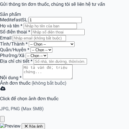
Gửi thông tin đơn thuốc, chúng tôi sẽ liên hệ tư vấn
Sản phẩm
Meditefast
SL:
Họ và tên
*
Số điện thoại
*
Email
Tỉnh/Thành
*
Quận/Huyện
*
Phường/Xã
Địa chỉ chi tiết
*
Nội dung
*
Ảnh đơn thuốc
(không bắt buộc)
Click để chọn ảnh đơn thuốc
JPG, PNG (Max 5MB)
Xóa ảnh