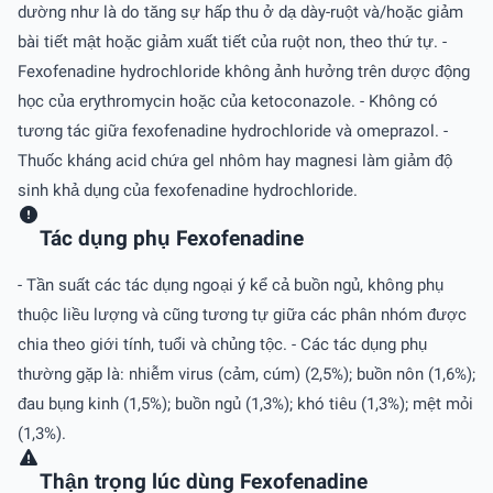
dường như là do tăng sự hấp thu ở dạ dày-ruột và/hoặc giảm
bài tiết mật hoặc giảm xuất tiết của ruột non, theo thứ tự. -
Fexofenadine hydrochloride không ảnh hưởng trên dược động
học của erythromycin hoặc của ketoconazole. - Không có
tương tác giữa fexofenadine hydrochloride và omeprazol. -
Thuốc kháng acid chứa gel nhôm hay magnesi làm giảm độ
sinh khả dụng của fexofenadine hydrochloride.
Tác dụng phụ Fexofenadine
- Tần suất các tác dụng ngoại ý kể cả buồn ngủ, không phụ
thuộc liều lượng và cũng tương tự giữa các phân nhóm được
chia theo giới tính, tuổi và chủng tộc. - Các tác dụng phụ
thường gặp là: nhiễm virus (cảm, cúm) (2,5%); buồn nôn (1,6%);
đau bụng kinh (1,5%); buồn ngủ (1,3%); khó tiêu (1,3%); mệt mỏi
(1,3%).
Thận trọng lúc dùng Fexofenadine