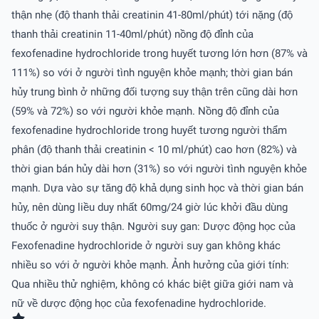
thận nhẹ (độ thanh thải creatinin 41-80ml/phút) tới nặng (độ
thanh thải creatinin 11-40ml/phút) nồng độ đỉnh của
fexofenadine hydrochloride trong huyết tương lớn hơn (87% và
111%) so với ở người tình nguyện khỏe mạnh; thời gian bán
hủy trung bình ở những đối tượng suy thận trên cũng dài hơn
(59% và 72%) so với người khỏe mạnh. Nồng độ đỉnh của
fexofenadine hydrochloride trong huyết tương người thẩm
phân (độ thanh thải creatinin < 10 ml/phút) cao hơn (82%) và
thời gian bán hủy dài hơn (31%) so với người tình nguyện khỏe
mạnh. Dựa vào sự tăng độ khả dụng sinh học và thời gian bán
hủy, nên dùng liều duy nhất 60mg/24 giờ lúc khởi đầu dùng
thuốc ở người suy thận. Người suy gan: Dược động học của
Fexofenadine hydrochloride ở người suy gan không khác
nhiều so với ở người khỏe mạnh. Ảnh hưởng của giới tính:
Qua nhiều thử nghiệm, không có khác biệt giữa giới nam và
nữ về dược động học của fexofenadine hydrochloride.