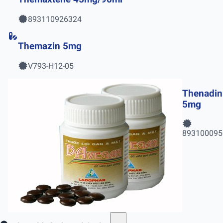
893110926324
Themazin 5mg
V793-H12-05
Thenadin
5mg
893100095