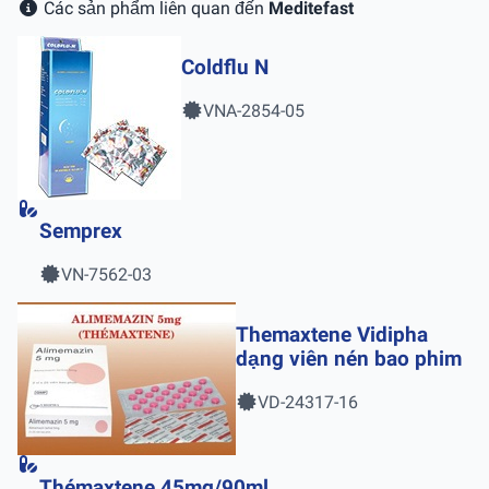
Các sản phẩm liên quan đến
Meditefast
Coldflu N
VNA-2854-05
Semprex
VN-7562-03
Themaxtene Vidipha
dạng viên nén bao phim
VD-24317-16
Thémaxtene 45mg/90ml