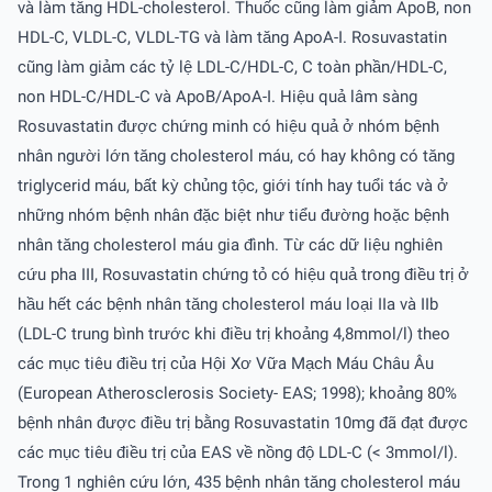
và làm tăng HDL-cholesterol. Thuốc cũng làm giảm ApoB, non
HDL-C, VLDL-C, VLDL-TG và làm tăng ApoA-I. Rosuvastatin
cũng làm giảm các tỷ lệ LDL-C/HDL-C, C toàn phần/HDL-C,
non HDL-C/HDL-C và ApoB/ApoA-I. Hiệu quả lâm sàng
Rosuvastatin được chứng minh có hiệu quả ở nhóm bệnh
nhân người lớn tăng cholesterol máu, có hay không có tăng
triglycerid máu, bất kỳ chủng tộc, giới tính hay tuổi tác và ở
những nhóm bệnh nhân đặc biệt như tiểu đường hoặc bệnh
nhân tăng cholesterol máu gia đình. Từ các dữ liệu nghiên
cứu pha III, Rosuvastatin chứng tỏ có hiệu quả trong điều trị ở
hầu hết các bệnh nhân tăng cholesterol máu loại IIa và IIb
(LDL-C trung bình trước khi điều trị khoảng 4,8mmol/l) theo
các mục tiêu điều trị của Hội Xơ Vữa Mạch Máu Châu Âu
(European Atherosclerosis Society- EAS; 1998); khoảng 80%
bệnh nhân được điều trị bằng Rosuvastatin 10mg đã đạt được
các mục tiêu điều trị của EAS về nồng độ LDL-C (< 3mmol/l).
Trong 1 nghiên cứu lớn, 435 bệnh nhân tăng cholesterol máu