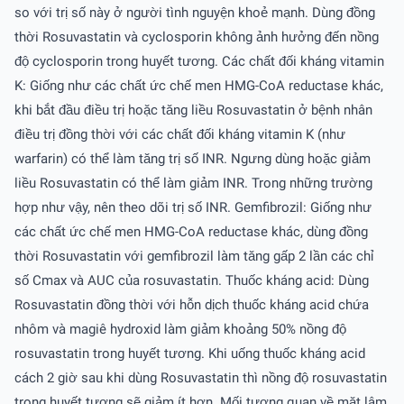
so với trị số này ở người tình nguyện khoẻ mạnh. Dùng đồng
thời Rosuvastatin và cyclosporin không ảnh hưởng đến nồng
độ cyclosporin trong huyết tương. Các chất đối kháng vitamin
K: Giống như các chất ức chế men HMG-CoA reductase khác,
khi bắt đầu điều trị hoặc tăng liều Rosuvastatin ở bệnh nhân
điều trị đồng thời với các chất đối kháng vitamin K (như
warfarin) có thể làm tăng trị số INR. Ngưng dùng hoặc giảm
liều Rosuvastatin có thể làm giảm INR. Trong những trường
hợp như vậy, nên theo dõi trị số INR. Gemfibrozil: Giống như
các chất ức chế men HMG-CoA reductase khác, dùng đồng
thời Rosuvastatin với gemfibrozil làm tăng gấp 2 lần các chỉ
số Cmax và AUC của rosuvastatin. Thuốc kháng acid: Dùng
Rosuvastatin đồng thời với hỗn dịch thuốc kháng acid chứa
nhôm và magiê hydroxid làm giảm khoảng 50% nồng độ
rosuvastatin trong huyết tương. Khi uống thuốc kháng acid
cách 2 giờ sau khi dùng Rosuvastatin thì nồng độ rosuvastatin
trong huyết tương sẽ giảm ít hơn. Mối tương quan về mặt lâm