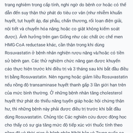
trạng nghiêm trọng cấp tính, nghi ngờ do bệnh cơ hoặc có thể
dẫn đến suy thận thứ phát do tiêu cơ vân (như nhiễm khuẩn
huyết, tụt huyết áp, đại phẫu, chấn thương, rối loạn điện giải,
nội tiết và chuyển hóa nặng; hoặc co giật không kiểm soát
được). Ảnh hưởng trên gan Giống như các chất ức chế men
HMG-CoA reductase khác, cần thận trọng khi dùng
Rosuvastatin ở bệnh nhân nghiện rượu nặng và/hoặc có tiền
sử bệnh gan. Các thử nghiệm chức năng gan được khuyến
cáo thực hiện trước khi điều trị và 3 tháng sau khi bắt đầu điều
trị bằng Rosuvastatin. Nên ngưng hoặc giảm liều Rosuvastatin
nếu nồng độ transaminase huyết thanh gấp 3 lần giới hạn trên
của mức bình thường. Ở những bệnh nhân tăng cholesterol
huyết thứ phát do thiểu năng tuyến giáp hoặc hội chứng thận
hư, thì những bệnh này phải được điều trị trước khi bắt đầu
dùng Rosuvastatin. Chủng tộc Các nghiên cứu dược động học
cho thấy có sự gia tăng mức độ tiếp xúc với thuốc tính theo
nồng độ và thời gian ở bệnh nhân Nhật bản và Trung quốc so