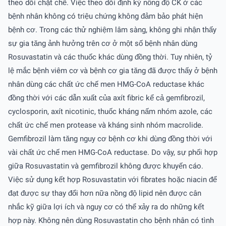
theo dõi chặt chẽ. Việc theo dõi định kỳ nồng độ CK ở các
bệnh nhân không có triệu chứng không đảm bảo phát hiện
bệnh cơ. Trong các thử nghiệm lâm sàng, không ghi nhận thấy
sự gia tăng ảnh hưởng trên cơ ở một số bệnh nhân dùng
Rosuvastatin và các thuốc khác dùng đồng thời. Tuy nhiên, tỷ
lệ mắc bệnh viêm cơ và bệnh cơ gia tăng đã được thấy ở bệnh
nhân dùng các chất ức chế men HMG-CoA reductase khác
đồng thời với các dẫn xuất của axít fibric kể cả gemfibrozil,
cyclosporin, axít nicotinic, thuốc kháng nấm nhóm azole, các
chất ức chế men protease và kháng sinh nhóm macrolide.
Gemfibrozil làm tăng nguy cơ bệnh cơ khi dùng đồng thời với
vài chất ức chế men HMG-CoA reductase. Do vậy, sự phối hợp
giữa Rosuvastatin và gemfibrozil không được khuyến cáo.
Việc sử dụng kết hợp Rosuvastatin với fibrates hoặc niacin để
đạt được sự thay đổi hơn nữa nồng độ lipid nên được cân
nhắc kỹ giữa lợi ích và nguy cơ có thể xảy ra do những kết
hợp này. Không nên dùng Rosuvastatin cho bệnh nhân có tình