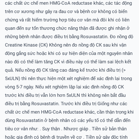
các chất ức chế men HMG-CoA reductase khác, các tác động
trên cơ xương như gây ra đau cơ và bệnh cơ không có biến
chứng và rất hiếm trường hợp tiêu cơ vân mà đôi khi có liên
quan đến sự tổn thương chức năng thận đã được ghi nhận ở
những bệnh nhân được điều trị bằng Rosuvastatin. Ðo nồng độ
Creatine Kinase (CK) Không nên đo nồng độ CK sau khi vận
động gắng sức hoặc khi có sự hiện diện của một nguyên nhân
nào đó có thể làm tăng CK vì điều này có thể làm sai lệch kết
quả. Nếu nồng độ CK tăng cao đáng kể trước khi điều trị (>
5xULN) thì nên thực hiện một xét nghiệm để xác định lại trong
vòng 5-7 ngày. Nếu xét nghiệm lặp lại xác định nồng độ CK
trước khi điều trị vẫn lớn hơn 5xULN thì không nên bắt đầu
điều trị bằng Rosuvastatin. Trước khi điều trị Giống như các
chất ức chế men HMG-CoA reductase khác, cần thận trọng khi
dùng Rosuvastatin ở bệnh nhân có các yếu tố có thể dẫn đến
tiêu cơ vân như: . Suy thận . Nhược giáp . Tiền sử bản thân
hoặc gia đình có bệnh di truyền về cơ . Tiền sử gây độc tính