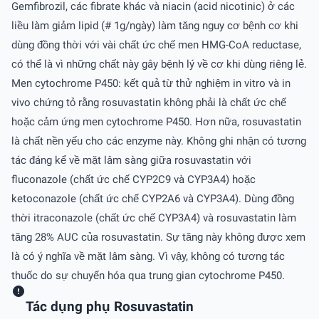
Gemfibrozil, các fibrate khác và niacin (acid nicotinic) ở các
liều làm giảm lipid (# 1g/ngày) làm tăng nguy cơ bệnh cơ khi
dùng đồng thời với vài chất ức chế men HMG-CoA reductase,
có thể là vì những chất này gây bệnh lý về cơ khi dùng riêng lẻ.
Men cytochrome P450: kết quả từ thử nghiệm in vitro và in
vivo chứng tỏ rằng rosuvastatin không phải là chất ức chế
hoặc cảm ứng men cytochrome P450. Hơn nữa, rosuvastatin
là chất nền yếu cho các enzyme này. Không ghi nhận có tương
tác đáng kể về mặt lâm sàng giữa rosuvastatin với
fluconazole (chất ức chế CYP2C9 và CYP3A4) hoặc
ketoconazole (chất ức chế CYP2A6 và CYP3A4). Dùng đồng
thời itraconazole (chất ức chế CYP3A4) và rosuvastatin làm
tăng 28% AUC của rosuvastatin. Sự tăng này không được xem
là có ý nghĩa về mặt lâm sàng. Vì vậy, không có tương tác
thuốc do sự chuyển hóa qua trung gian cytochrome P450.
Tác dụng phụ Rosuvastatin