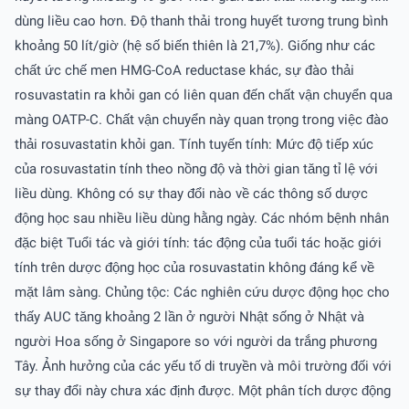
dùng liều cao hơn. Ðộ thanh thải trong huyết tương trung bình
khoảng 50 lít/giờ (hệ số biến thiên là 21,7%). Giống như các
chất ức chế men HMG-CoA reductase khác, sự đào thải
rosuvastatin ra khỏi gan có liên quan đến chất vận chuyển qua
màng OATP-C. Chất vận chuyển này quan trọng trong việc đào
thải rosuvastatin khỏi gan. Tính tuyến tính: Mức độ tiếp xúc
của rosuvastatin tính theo nồng độ và thời gian tăng tỉ lệ với
liều dùng. Không có sự thay đổi nào về các thông số dược
động học sau nhiều liều dùng hằng ngày. Các nhóm bệnh nhân
đặc biệt Tuổi tác và giới tính: tác động của tuổi tác hoặc giới
tính trên dược động học của rosuvastatin không đáng kể về
mặt lâm sàng. Chủng tộc: Các nghiên cứu dược động học cho
thấy AUC tăng khoảng 2 lần ở người Nhật sống ở Nhật và
người Hoa sống ở Singapore so với người da trắng phương
Tây. Ảnh hưởng của các yếu tố di truyền và môi trường đối với
sự thay đổi này chưa xác định được. Một phân tích dược động