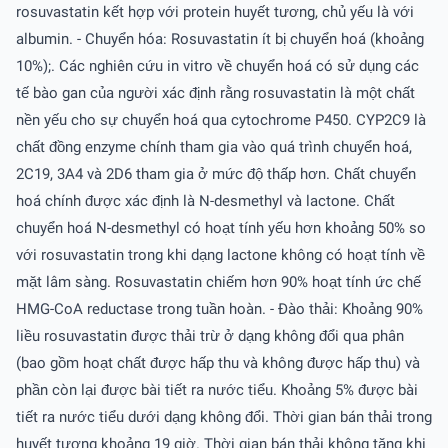
rosuvastatin kết hợp với protein huyết tương, chủ yếu là với
albumin. - Chuyển hóa: Rosuvastatin ít bị chuyển hoá (khoảng
10%);. Các nghiên cứu in vitro về chuyển hoá có sử dụng các
tế bào gan của người xác định rằng rosuvastatin là một chất
nền yếu cho sự chuyển hoá qua cytochrome P450. CYP2C9 là
chất đồng enzyme chính tham gia vào quá trình chuyển hoá,
2C19, 3A4 và 2D6 tham gia ở mức độ thấp hơn. Chất chuyển
hoá chính được xác định là N-desmethyl và lactone. Chất
chuyển hoá N-desmethyl có hoạt tính yếu hơn khoảng 50% so
với rosuvastatin trong khi dạng lactone không có hoạt tính về
mặt lâm sàng. Rosuvastatin chiếm hơn 90% hoạt tính ức chế
HMG-CoA reductase trong tuần hoàn. - Ðào thải: Khoảng 90%
liều rosuvastatin được thải trừ ở dạng không đổi qua phân
(bao gồm hoạt chất được hấp thu và không được hấp thu) và
phần còn lại được bài tiết ra nước tiểu. Khoảng 5% được bài
tiết ra nước tiểu dưới dạng không đổi. Thời gian bán thải trong
huyết tương khoảng 19 giờ. Thời gian bán thải không tăng khi