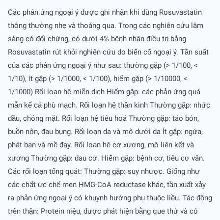
Các phản ứng ngoại ý được ghi nhận khi dùng Rosuvastatin
thông thường nhẹ và thoáng qua. Trong các nghiên cứu lâm
sàng có đối chứng, có dưới 4% bệnh nhân điều trị bằng
Rosuvastatin rút khỏi nghiên cứu do biến cố ngoại ý. Tần suất
của các phản ứng ngoại ý như sau: thường gặp (> 1/100, <
1/10), ít gặp (> 1/1000, < 1/100), hiếm gặp (> 1/10000, <
1/1000) Rối loạn hệ miễn dịch Hiếm gặp: các phản ứng quá
mẫn kể cả phù mạch. Rối loạn hệ thần kinh Thường gặp: nhức
đầu, chóng mặt. Rối loạn hệ tiêu hoá Thường gặp: táo bón,
buồn nôn, đau bụng. Rối loạn da và mô dưới da Ít gặp: ngứa,
phát ban và mề đay. Rối loạn hệ cơ xương, mô liên kết và
xương Thường gặp: đau cơ. Hiếm gặp: bệnh cơ, tiêu cơ vân.
Các rối loạn tổng quát: Thường gặp: suy nhược. Giống như
các chất ức chế men HMG-CoA reductase khác, tần xuất xảy
ra phản ứng ngoại ý có khuynh hướng phụ thuộc liều. Tác động
trên thận: Protein niệu, được phát hiện bằng que thử và có