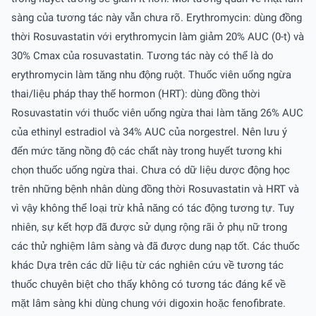
sàng của tương tác này vẫn chưa rõ. Erythromycin: dùng đồng
thời Rosuvastatin với erythromycin làm giảm 20% AUC (0-t) và
30% Cmax của rosuvastatin. Tương tác này có thể là do
erythromycin làm tăng nhu động ruột. Thuốc viên uống ngừa
thai/liệu pháp thay thế hormon (HRT): dùng đồng thời
Rosuvastatin với thuốc viên uống ngừa thai làm tăng 26% AUC
của ethinyl estradiol và 34% AUC của norgestrel. Nên lưu ý
đến mức tăng nồng độ các chất này trong huyết tương khi
chọn thuốc uống ngừa thai. Chưa có dữ liệu dược động học
trên những bệnh nhân dùng đồng thời Rosuvastatin và HRT và
vì vậy không thể loại trừ khả năng có tác động tương tự. Tuy
nhiên, sự kết hợp đã được sử dụng rộng rãi ở phụ nữ trong
các thử nghiệm lâm sàng và đã được dung nạp tốt. Các thuốc
khác Dựa trên các dữ liệu từ các nghiên cứu về tương tác
thuốc chuyên biệt cho thấy không có tương tác đáng kể về
mặt lâm sàng khi dùng chung với digoxin hoặc fenofibrate.