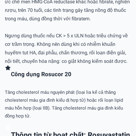
ức chế men HMG-CoA reductase khác hoặc fibrate, nghiện
rượu, trên 70 tuổi, các tình trạng gây tăng nồng độ thuốc
trong máu, dùng đồng thời với fibratem.
Ngưng dùng thuốc nếu CK > 5 x ULN hoặc triệu chứng về
cơ trầm trọng. Không nên dùng khi có nhiễm khuẩn
huyếtm tụt HA, đại phẫu, chấn thương, rối loạn điện giải,
nội tiết, chuyển hóa nặng: co giật không kiểm soát được.
Công dụng Rosucor 20
Tăng cholesterol máu nguyên phát (loại lia kể cả thăng
cholesterol máu gia đình kiểu dị hợp tử) hoặc rối loạn lipid
máu hỗn hợp (loại llB). Tăng cholesterol máu gia đình kiểu
đồng hợp tử.
Thông tin từ hoạt chất: Rosuvastatin