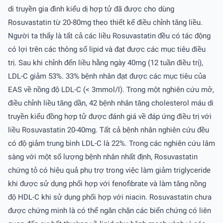
di truyền gia đình kiểu dị hợp tử đã được cho dùng
Rosuvastatin từ 20-80mg theo thiết kế điều chỉnh tăng liều.
Người ta thấy là tất cả các liều Rosuvastatin đều có tác động
có lợi trên các thông số lipid và đạt được các mục tiêu điều
trị. Sau khi chỉnh đến liều hằng ngày 40mg (12 tuần điều trị),
LDL-C giảm 53%. 33% bệnh nhân đạt được các mục tiêu của
EAS về nồng độ LDL-C (< 3mmol/l). Trong một nghiên cứu mở,
điều chỉnh liều tăng dần, 42 bệnh nhân tăng cholesterol máu di
truyền kiểu đồng hợp tử được đánh giá về đáp ứng điều trị với
liều Rosuvastatin 20-40mg. Tất cả bệnh nhân nghiên cứu đều
có độ giảm trung bình LDL-C là 22%. Trong các nghiên cứu lâm
sàng với một số lượng bệnh nhân nhất định, Rosuvastatin
chứng tỏ có hiệu quả phụ trợ trong việc làm giảm triglyceride
khi được sử dụng phối hợp với fenofibrate và làm tăng nồng
độ HDL-C khi sử dụng phối hợp với niacin. Rosuvastatin chưa
được chứng minh là có thể ngăn chặn các biến chứng có liên