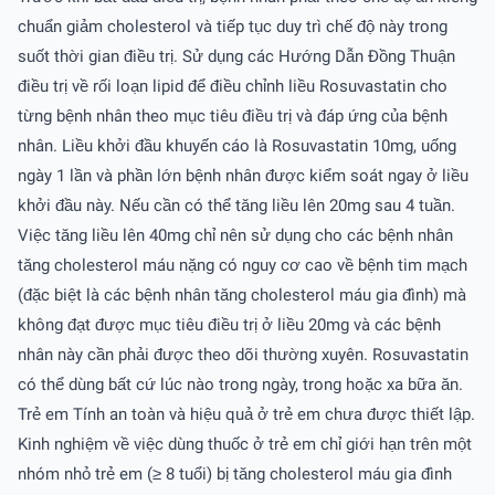
chuẩn giảm cholesterol và tiếp tục duy trì chế độ này trong
suốt thời gian điều trị. Sử dụng các Hướng Dẫn Ðồng Thuận
điều trị về rối loạn lipid để điều chỉnh liều Rosuvastatin cho
từng bệnh nhân theo mục tiêu điều trị và đáp ứng của bệnh
nhân. Liều khởi đầu khuyến cáo là Rosuvastatin 10mg, uống
ngày 1 lần và phần lớn bệnh nhân được kiểm soát ngay ở liều
khởi đầu này. Nếu cần có thể tăng liều lên 20mg sau 4 tuần.
Việc tăng liều lên 40mg chỉ nên sử dụng cho các bệnh nhân
tăng cholesterol máu nặng có nguy cơ cao về bệnh tim mạch
(đặc biệt là các bệnh nhân tăng cholesterol máu gia đình) mà
không đạt được mục tiêu điều trị ở liều 20mg và các bệnh
nhân này cần phải được theo dõi thường xuyên. Rosuvastatin
có thể dùng bất cứ lúc nào trong ngày, trong hoặc xa bữa ăn.
Trẻ em Tính an toàn và hiệu quả ở trẻ em chưa được thiết lập.
Kinh nghiệm về việc dùng thuốc ở trẻ em chỉ giới hạn trên một
nhóm nhỏ trẻ em (≥ 8 tuổi) bị tăng cholesterol máu gia đình