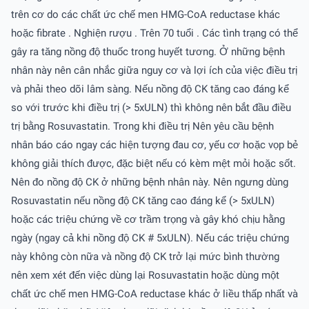
trên cơ do các chất ức chế men HMG-CoA reductase khác
hoặc fibrate . Nghiện rượu . Trên 70 tuổi . Các tình trạng có thể
gây ra tăng nồng độ thuốc trong huyết tương. Ở những bệnh
nhân này nên cân nhắc giữa nguy cơ và lợi ích của việc điều trị
và phải theo dõi lâm sàng. Nếu nồng độ CK tăng cao đáng kể
so với trước khi điều trị (> 5xULN) thì không nên bắt đầu điều
trị bằng Rosuvastatin. Trong khi điều trị Nên yêu cầu bệnh
nhân báo cáo ngay các hiện tượng đau cơ, yếu cơ hoặc vọp bẻ
không giải thích được, đặc biệt nếu có kèm mệt mỏi hoặc sốt.
Nên đo nồng độ CK ở những bệnh nhân này. Nên ngưng dùng
Rosuvastatin nếu nồng độ CK tăng cao đáng kể (> 5xULN)
hoặc các triệu chứng về cơ trầm trọng và gây khó chịu hằng
ngày (ngay cả khi nồng độ CK # 5xULN). Nếu các triệu chứng
này không còn nữa và nồng độ CK trở lại mức bình thường
nên xem xét đến việc dùng lại Rosuvastatin hoặc dùng một
chất ức chế men HMG-CoA reductase khác ở liều thấp nhất và