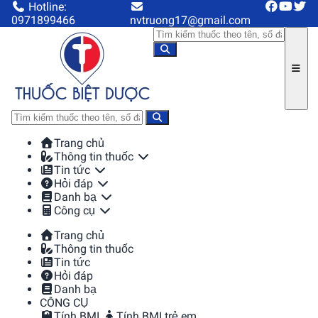
Hotline:
0971899466
nvtruong17@gmail.com
Trang chủ
Thông tin thuốc
Tin tức
Hỏi đáp
Danh bạ
Công cụ
Trang chủ
Thông tin thuốc
Tin tức
Hỏi đáp
Danh bạ
CÔNG CỤ
Tính BMI
Tính BMI trẻ em