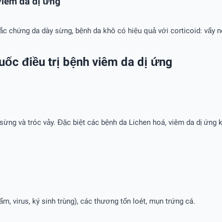
viêm da dị ứng
chứng da dày sừng, bệnh da khô có hiệu quả với corticoid: vẩy nế
huốc điều trị bệnh viêm da dị ứng
 sừng và tróc vảy. Đặc biệt các bệnh da Lichen hoá, viêm da dị ứng k
, virus, ký sinh trùng), các thương tổn loét, mụn trứng cá.