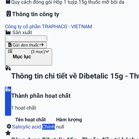
Quy cách đóng gói
Hộp 1 tuýp 15g thuốc mỡ bôi da
Thông tin công ty
Công ty cổ phần TRAPHACO
- VIETNAM
Sản xuất
Tư vấn mua hàng
Gửi đơn thuốc
(3 mục)
Mục lục
Thông tin chi tiết về Dibetalic 15g - T
Thành phần hoạt chất
1 hoạt chất
Tên hoạt chất
Hàm lượng
Salicylic acid
Chính
null