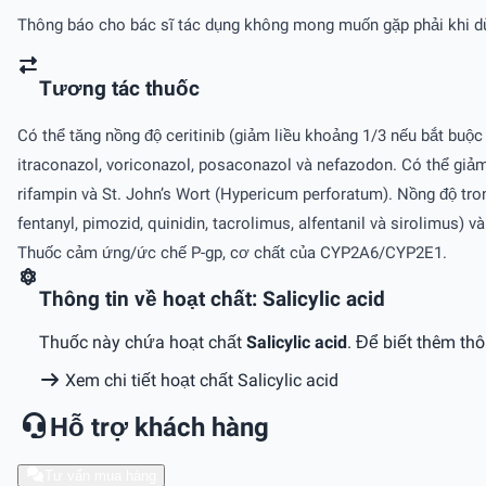
Thông báo cho bác sĩ tác dụng không mong muốn gặp phải khi d
Tương tác thuốc
Có thể tăng nồng độ ceritinib (giảm liều khoảng 1/3 nếu bắt buộ
itraconazol, voriconazol, posaconazol và nefazodon. Có thể giả
rifampin và St. John’s Wort (Hypericum perforatum). Nồng độ trong
fentanyl, pimozid, quinidin, tacrolimus, alfentanil và sirolimus)
Thuốc cảm ứng/ức chế P-gp, cơ chất của CYP2A6/CYP2E1.
Thông tin về hoạt chất: Salicylic acid
Thuốc này chứa hoạt chất
Salicylic acid
. Để biết thêm thô
Xem chi tiết hoạt chất Salicylic acid
Hỗ trợ khách hàng
Tư vấn mua hàng