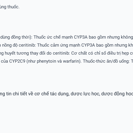
ùng thuốc.
c dùng đồng thời): Thuốc ức chế mạnh CYP3A bao gồm nhưng không giớ
m nồng độ ceritinib: Thuốc cảm ứng mạnh CYP3A bao gồm nhưng không
 huyết tương thay đổi do ceritinib: Cơ chất có chỉ số điều trị hẹp 
 và của CYP2C9 (như phenytoin và warfarin). Thuốc-thức ăn/đồ uống: 
ng tin chi tiết về cơ chế tác dụng, dược lực học, dược động học