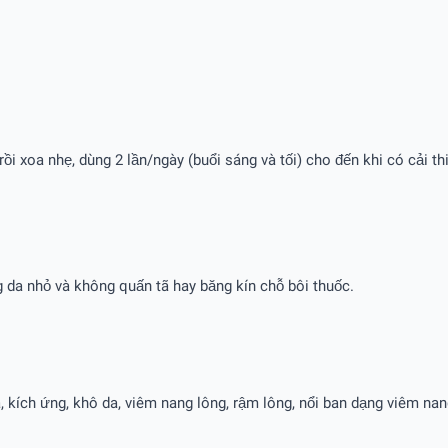
rồi xoa nhẹ, dùng 2 lần/ngày (buổi sáng và tối) cho đến khi có cải th
g da nhỏ và không quấn tã hay băng kín chỗ bôi thuốc.
kích ứng, khô da, viêm nang lông, rậm lông, nổi ban dạng viêm nang b