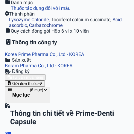
Danh mục
Thuốc tác dụng đối với máu
Thành phần
Lysozyme Chloride
, Tocoferol calcium succinate,
Acid
ascorbic
,
Carbazochrome
Quy cách đóng gói
Hộp 6 vỉ x 10 viên
Thông tin công ty
Korea Prime Pharma Co., Ltd
- KOREA
Sản xuất
Boram Pharma Co., Ltd
- KOREA
Đăng ký
Tư vấn mua hàng
Gửi đơn thuốc
(6 mục)
Mục lục
Thông tin chi tiết về Prime-Denti
Capsule