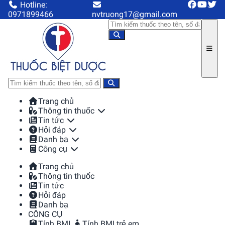
Hotline:
0971899466
nvtruong17@gmail.com
Trang chủ
Thông tin thuốc
Tin tức
Hỏi đáp
Danh bạ
Công cụ
Trang chủ
Thông tin thuốc
Tin tức
Hỏi đáp
Danh bạ
CÔNG CỤ
Tính BMI
Tính BMI trẻ em