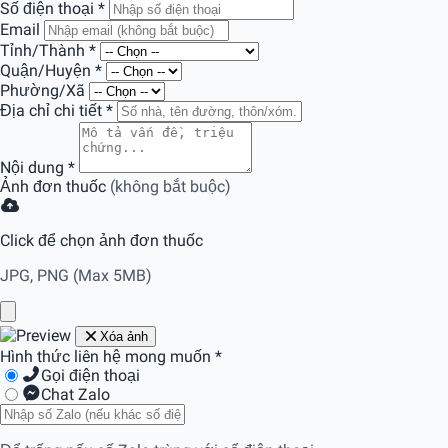
Số điện thoại
*
Email
Tỉnh/Thành
*
Quận/Huyện
*
Phường/Xã
Địa chỉ chi tiết
*
Nội dung
*
Ảnh đơn thuốc
(không bắt buộc)
Click để chọn ảnh đơn thuốc
JPG, PNG (Max 5MB)
Xóa ảnh
Hình thức liên hệ mong muốn
*
Gọi điện thoại
Chat Zalo