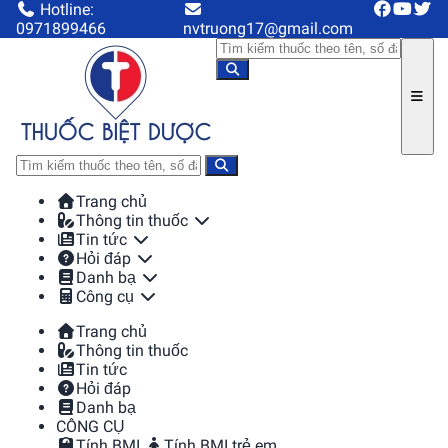
Hotline:
0971899466
nvtruong17@gmail.com
Trang chủ
Thông tin thuốc
Tin tức
Hỏi đáp
Danh bạ
Công cụ
Trang chủ
Thông tin thuốc
Tin tức
Hỏi đáp
Danh bạ
CÔNG CỤ
Tính BMI
Tính BMI trẻ em